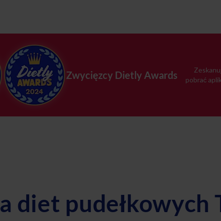
Zeskanuj
Zwycięzcy Dietly Awards
pobrać apli
a diet pudełkowych