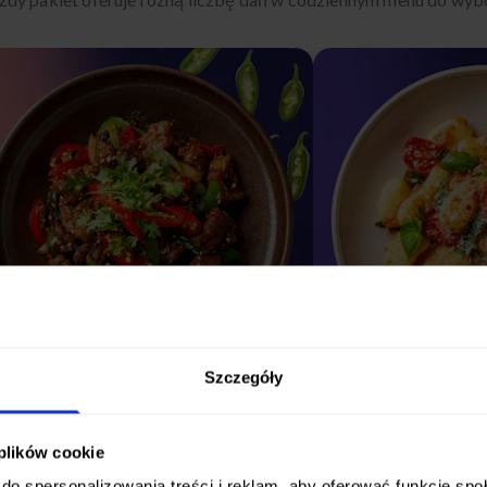
Szczegóły
 plików cookie
STANDARDOWY
PODST
do spersonalizowania treści i reklam, aby oferować funkcje sp