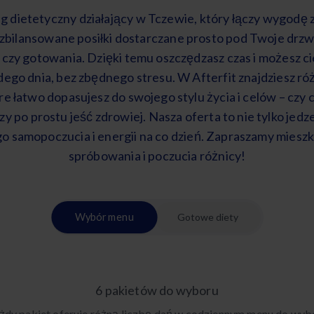
ng dietetyczny działający w Tczewie, który łączy wygodę 
zbilansowane posiłki dostarczane prosto pod Twoje drzwi
czy gotowania. Dzięki temu oszczędzasz czas i możesz c
ego dnia, bez zbędnego stresu. W Afterfit znajdziesz r
re łatwo dopasujesz do swojego stylu życia i celów – czy
 po prostu jeść zdrowiej. Nasza oferta to nie tylko jedz
go samopoczucia i energii na co dzień. Zapraszamy mies
spróbowania i poczucia różnicy!
Wybór menu
Gotowe diety
6 pakietów do wyboru
żdy pakiet oferuje różną liczbę dań w codziennym menu do wyb