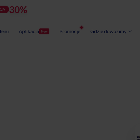
30%
rabatu
LATOZNA
d
h
m
s
Użyj kodu:
JA
zostało:
25
20
17
37
enu
Aplikacja
Promocje
Gdzie dowozimy
New
Wybór Menu
Gotowe programy diet
etyczny