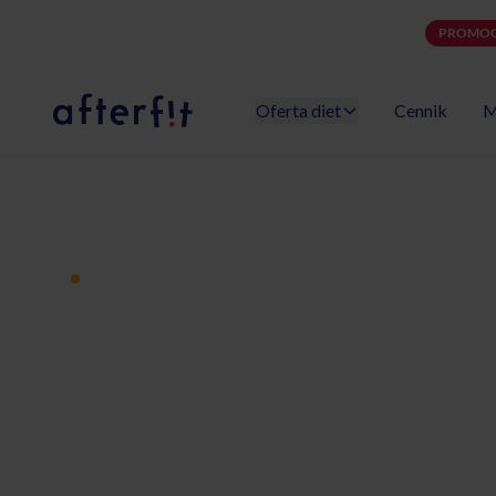
PROMOC
Oferta diet
Cennik
M
Catering dietetyczny Afterfit
Dieta pudełkowa z dostawą
Catering diet
Tczew