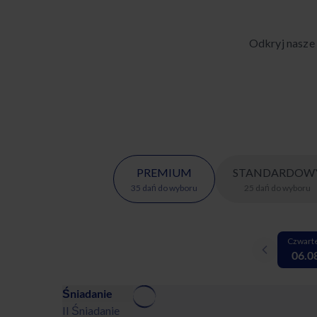
Odkryj nasze
PREMIUM
STANDARDOW
35
dań
do wyboru
25
dań
do wyboru
Czwart
06.0
Śniadanie
II Śniadanie