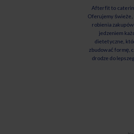
Afterfit to cateri
Oferujemy świeże, 
robienia zakupów 
jedzeniem każd
dietetyczne, któ
zbudować formę, czy
drodze do lepsze
Ka