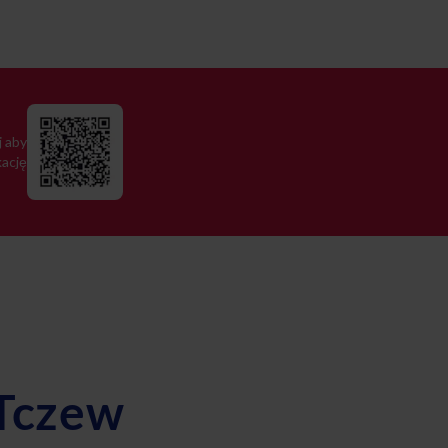
 aby
kację
 Tczew