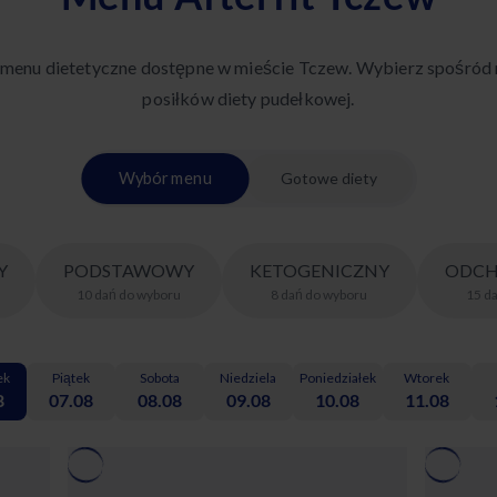
 menu dietetyczne dostępne w mieście Tczew. Wybierz spośród
posiłków diety pudełkowej.
Wybór menu
Gotowe diety
Y
PODSTAWOWY
KETOGENICZNY
ODCH
10
dań
do wyboru
8
dań
do wyboru
15
d
ek
Piątek
Sobota
Niedziela
Poniedziałek
Wtorek
8
07.08
08.08
09.08
10.08
11.08