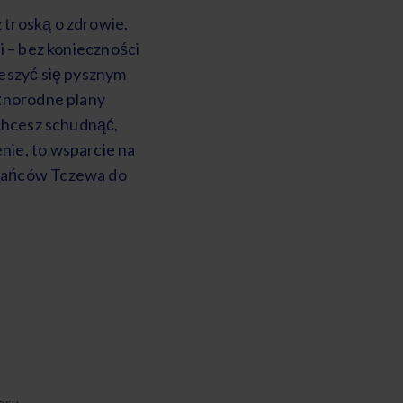
z troską o zdrowie.
 – bez konieczności
ieszyć się pysznym
óżnorodne plany
 chcesz schudnąć,
enie, to wsparcie na
zkańców Tczewa do
oru