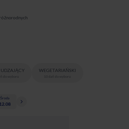
 różnorodnych
UDZAJĄCY
WEGETARIAŃSKI
ań
do wyboru
10
dań
do wyboru
Środa
12.08