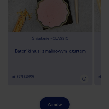
Śniadanie - CLASSIC
Batoniki musli z malinowym jogurtem
Keto
93
% (
1590
)
90
%
Zamów