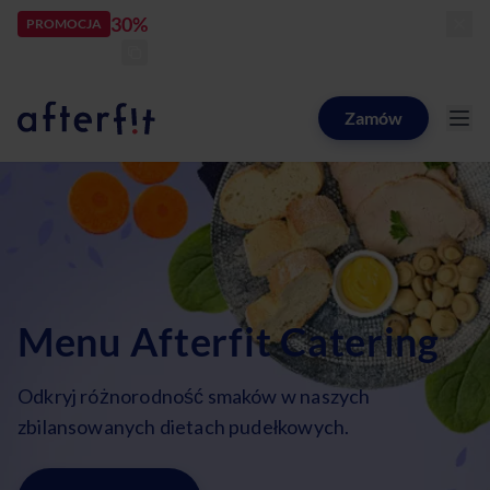
30%
rabatu
PROMOCJA
kod:
LATOZNAMI
zostało:
24
d
07
h
57
m
00
s
Zamów
Catering dietetyczny Afterfit
Menu Afterfit Catering
Odkryj różnorodność smaków w naszych
zbilansowanych dietach pudełkowych.