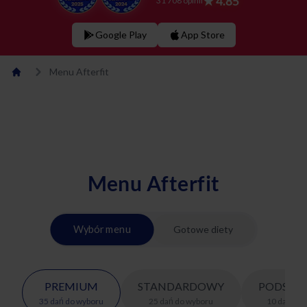
★ 4.85
31 708 opinii
Google Play
App Store
Menu Afterfit
Menu Afterfit
Wybór menu
Gotowe diety
PREMIUM
STANDARDOWY
PODSTA
35
dań
do wyboru
25
dań
do wyboru
10
dań
do 