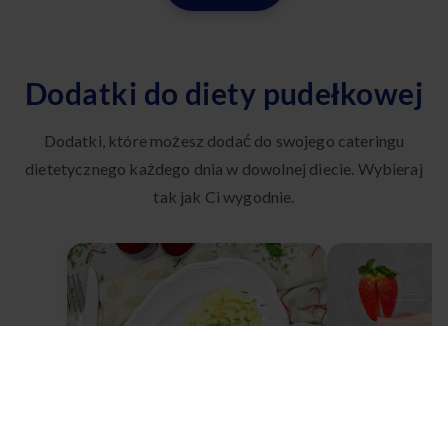
Dodatki do diety pudełkowej
Dodatki, które możesz dodać do swojego cateringu
dietetycznego każdego dnia w dowolnej diecie. Wybieraj
tak jak Ci wygodnie.