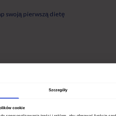
łap swoją pierwszą dietę
Szczegóły
 plików cookie
do spersonalizowania treści i reklam, aby oferować funkcje sp