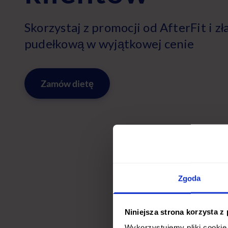
Skorzystaj z promocji od AfterFit i z
pudełkową w wyjątkowej cenie
Zamów dietę
Zgoda
Niniejsza strona korzysta z
Wykorzystujemy pliki cookie 