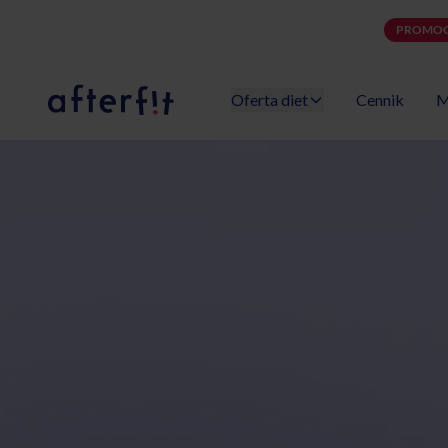
PROMOC
Oferta diet
Cennik
M
Catering dietetyczny Afterfit