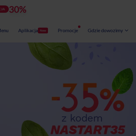
30%
rabatu
LATOZNA
d
h
m
s
Użyj kodu:
JA
zostało:
24
03
59
33
enu
Aplikacja
Promocje
Gdzie dowozimy
New
Wybór Menu
Gotowe programy diet