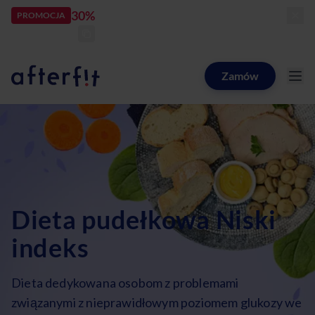
30%
rabatu
PROMOCJA
kod:
LATOZNAMI
zostało:
23
d
13
h
26
m
07
s
Zamów
Catering dietetyczny Afterfit
Dieta pudełkowa Niski
indeks
Dieta dedykowana osobom z problemami
związanymi z nieprawidłowym poziomem glukozy we