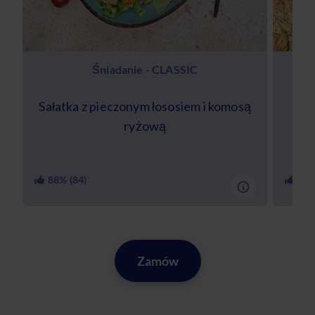
Śniadanie - CLASSIC
Sałatka z pieczonym łososiem i komosą
Kak
ryżową
88
% (
84
)
91
%
Zamów