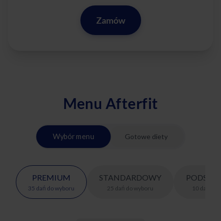
Zamów
Menu Afterfit
Wybór menu
Gotowe diety
PREMIUM
STANDARDOWY
PODSTA
35
dań
do wyboru
25
dań
do wyboru
10
dań
do 