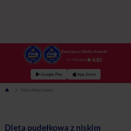
Zwycięzcy Dietly Awards
★ 4.85
31 708 opinii
Google Play
App Store
Dieta Niski indeks
Dieta pudełkowa z niskim