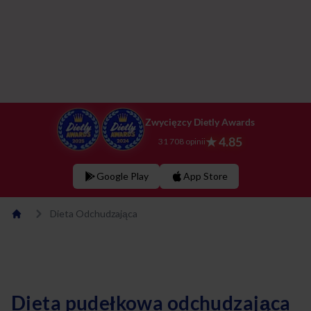
Zwycięzcy Dietly Awards
★ 4.85
31 708 opinii
Google Play
App Store
Dieta Odchudzająca
Dieta pudełkowa odchudzająca