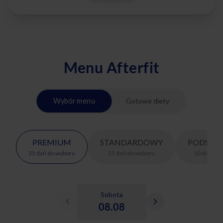
Menu Afterfit
Wybór menu
Gotowe diety
PREMIUM
STANDARDOWY
PODSTA
35
dań
do wyboru
25
dań
do wyboru
10
dań
do 
Sobota
08.08