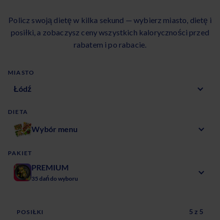
Policz swoją dietę w kilka sekund — wybierz miasto, dietę i
posiłki, a zobaczysz ceny wszystkich kaloryczności przed
rabatem i po rabacie.
MIASTO
DIETA
Wybór menu
PAKIET
PREMIUM
35 dań do wyboru
5
z
5
POSIŁKI