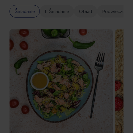
Śniadanie
II Śniadanie
Obiad
Podwieczorek