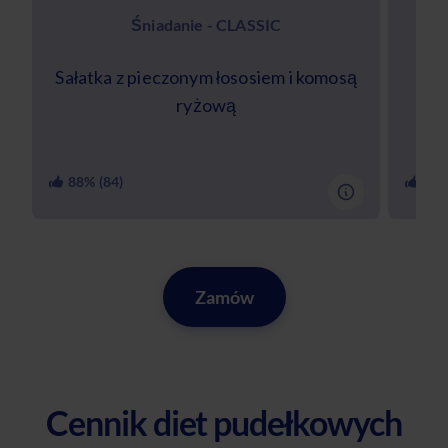
Śniadanie - CLASSIC
Sałatka z pieczonym łososiem i komosą
Kak
ryżową
88
% (
84
)
91
%
Zamów
Cennik diet pudełkowych