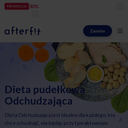
30%
rabatu
PROMOCJA
kod:
LATOZNAMI
zostało:
23
d
19
h
41
m
30
s
Zamów
Catering dietetyczny Afterfit
Dieta pudełkowa
Odchudzająca
Dieta Odchudzająca jest idealna dla każdego, kto
chce schudnąć, nie będąc przy tym aktywnym