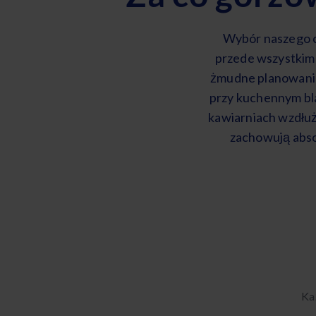
Wybór naszego c
przede wszystkim
żmudne planowanie
przy kuchennym bla
kawiarniach wzdłuż
zachowują abso
Ka