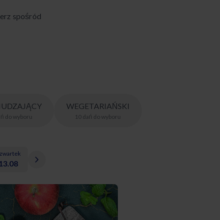
erz spośród
UDZAJĄCY
WEGETARIAŃSKI
ań
do wyboru
10
dań
do wyboru
zwartek
13.08