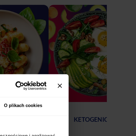
O plikach cookies
AWOWY
KETOGENICZNY
ołecznościowe i analizować