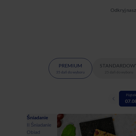
Odkryj nas
PREMIUM
STANDARDOW
35
dań
do wyboru
25
dań
do wyboru
Piąte
07.0
Śniadanie
II Śniadanie
Obiad