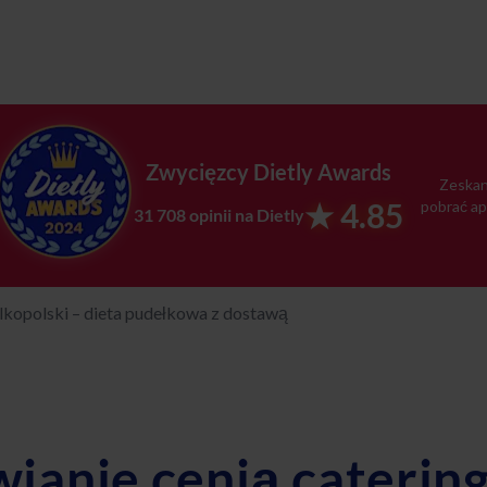
Zwycięzcy Dietly Awards
Zeskan
★ 4.85
pobrać ap
31 708 opinii na Dietly
lkopolski – dieta pudełkowa z dostawą
ianie cenią catering