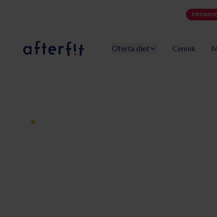
PROMOC
Oferta diet
Cennik
M
Catering dietetyczny Afterfit
Dieta pudełkowa z dostawą
Catering diet
Gorzów Wielk