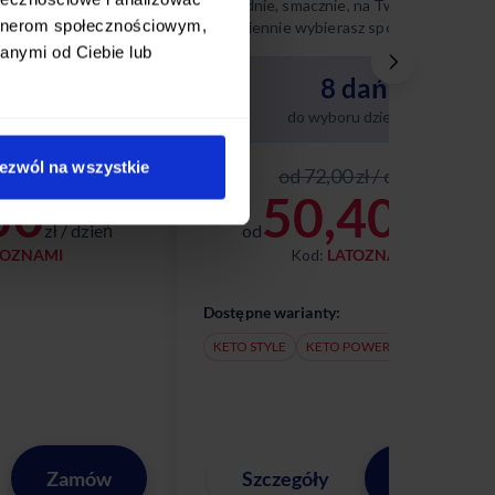
 na Twoich zasadach
Wygodnie, smacznie, na Twoich zasadach
artnerom społecznościowym,
sz spośród 10
– codziennie wybierasz spośród 8 różnyc
nasze diety w tym
dań keto. Poznaj naszą dietę ketogenicz
anymi od Ciebie lub
i ciesz się zbilansowanym,
dań
8 dań
niskowęglowodanowym menu
dopasowanym do Twoich potrzeb.
 dziennie
do wyboru dziennie
ezwól na wszystkie
zł / dzień
od 72,00 zł / dzień
50
50,40
zł / dzień
od
zł / dzień
TOZNAMI
Kod:
LATOZNAMI
Dostępne warianty:
KETO STYLE
KETO POWER
Zamów
Szczegóły
Zamów