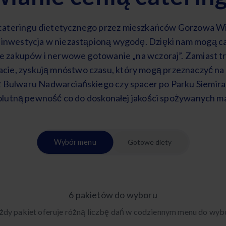
ateringu dietetycznego przez mieszkańców Gorzowa Wi
 inwestycja w niezastąpioną wygodę. Dzięki nam mogą ca
 zakupów i nerwowe gotowanie „na wczoraj”. Zamiast tra
cie, zyskują mnóstwo czasu, który mogą przeznaczyć na
 Bulwaru Nadwarciańskiego czy spacer po Parku Siemirad
lutną pewność co do doskonałej jakości spożywanych m
Wybór menu
Gotowe diety
6 pakietów do wyboru
żdy pakiet oferuje różną liczbę dań w codziennym menu do wyb