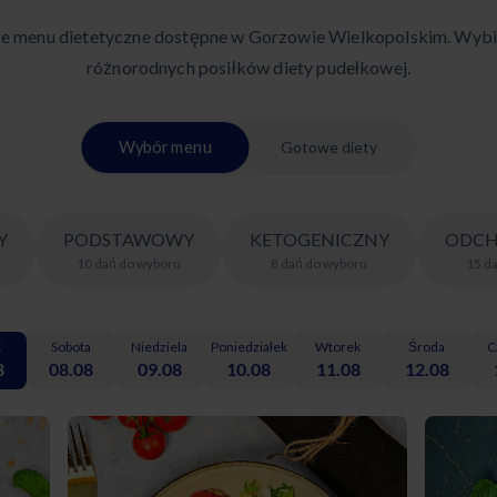
ze menu dietetyczne dostępne w Gorzowie Wielkopolskim. Wybi
różnorodnych posiłków diety pudełkowej.
Wybór menu
Gotowe diety
Y
PODSTAWOWY
KETOGENICZNY
ODCH
10
dań
do wyboru
8
dań
do wyboru
15
d
k
Sobota
Niedziela
Poniedziałek
Wtorek
Środa
C
8
08.08
09.08
10.08
11.08
12.08