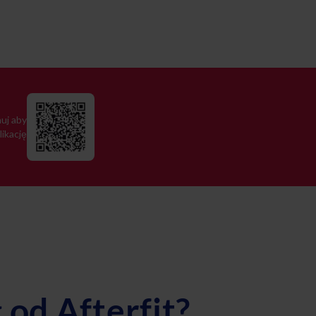
uj aby
likację
 od Afterfit?