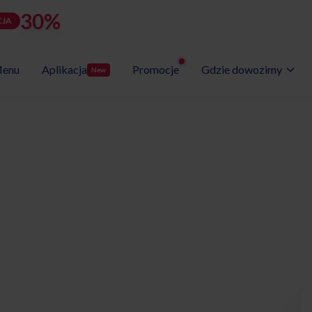
30%
rabatu
LATOZNA
d
h
m
s
Użyj kodu:
JA
zostało:
24
17
47
50
enu
Aplikacja
Promocje
Gdzie dowozimy
New
Wybór Menu
Gotowe programy diet
etyczny
opolski