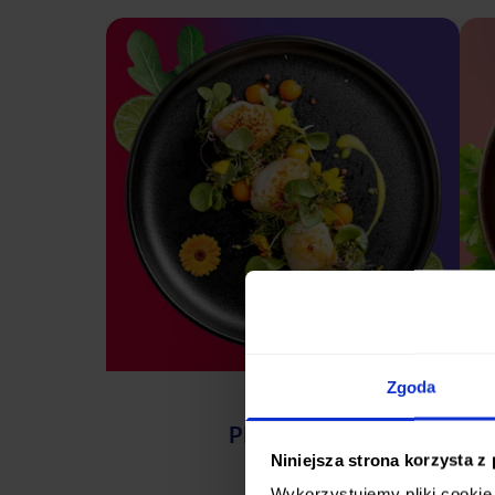
Zgoda
PREMIUM
Niniejsza strona korzysta z
Wykorzystujemy pliki cookie 