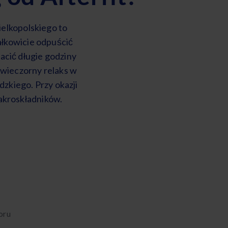
elkopolskiego to
łkowicie odpuścić
cić długie godziny
 wieczorny relaks w
zkiego. Przy okazji
akroskładników.
oru