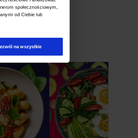
artnerom społecznościowym,
anymi od Ciebie lub
ezwól na wszystkie
oru