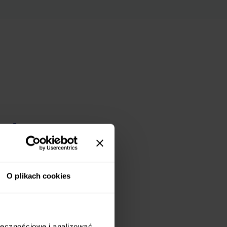
ych
sz dostosować do
O plikach cookies
ią wyboru menu -
ołecznościowe i analizować