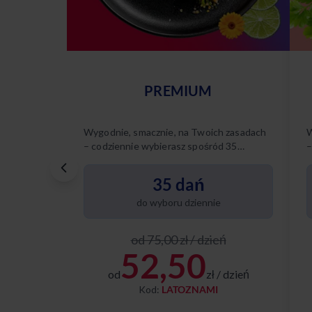
PREMIUM
Wygodnie, smacznie, na Twoich zasadach
W
– codziennie wybierasz spośród 35
–
różnych dań.
r
p
35 dań
do wyboru dziennie
od 75,00 zł / dzień
52,50
od
zł / dzień
Kod:
LATOZNAMI