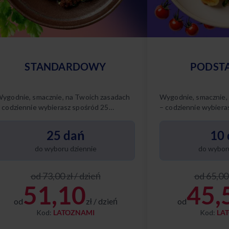
STANDARDOWY
PODST
ygodnie, smacznie, na Twoich zasadach
Wygodnie, smacznie,
 codziennie wybierasz spośród 25
– codziennie wybiera
óżnych dań. Poznaj nasze diety w tym
różnych dań. Poznaj 
akiecie:
pakiecie:
25 dań
10 
do wyboru dziennie
do wyboru
od 73,00 zł / dzień
od 65,00 
51,10
45,
od
zł / dzień
od
Kod:
LATOZNAMI
Kod:
LA