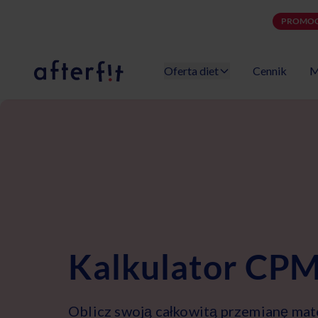
PROMOC
Oferta diet
Cennik
M
Catering dietetyczny Afterfit
Kalkulator CP
Oblicz swoją całkowitą przemianę mater