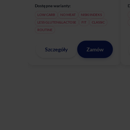
Dostępne warianty:
D
LOW CARB
NO MEAT
NISKI INDEKS
LESS GLUTEN&LACTOSE
FIT
CLASSIC
ROUTINE
Szczegóły
Zamów