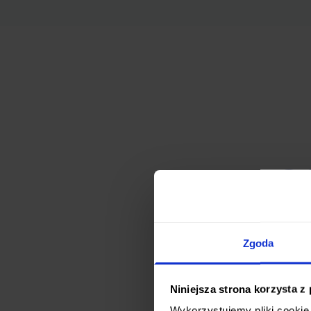
Of
Oferujemy szero
swoich preferen
Zgoda
Niniejsza strona korzysta z
Wykorzystujemy pliki cookie 