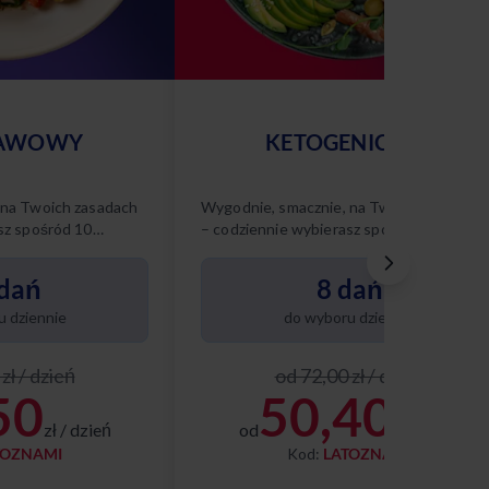
AWOWY
KETOGENICZNY
 na Twoich zasadach
Wygodnie, smacznie, na Twoich zasadach
sz spośród 10
– codziennie wybierasz spośród 8 różnyc
nasze diety w tym
dań keto. Poznaj naszą dietę ketogenicz
i ciesz się zbilansowanym,
dań
8 dań
niskowęglowodanowym menu
dopasowanym do Twoich potrzeb.
 dziennie
do wyboru dziennie
zł / dzień
od 72,00 zł / dzień
50
50,40
zł / dzień
od
zł / dzień
TOZNAMI
Kod:
LATOZNAMI