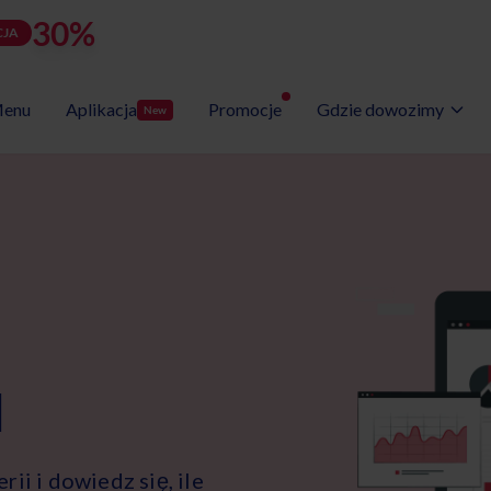
30%
rabatu
LATOZNA
d
h
m
s
Użyj kodu:
JA
zostało:
22
13
19
27
enu
Aplikacja
Promocje
Gdzie dowozimy
New
Wybór Menu
Gotowe programy diet
M
ii i dowiedz się, ile