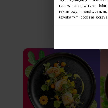
ruch w naszej witrynie. Inf
reklamowym i analitycznym. 
uzyskanymi podczas korzysta
Ka