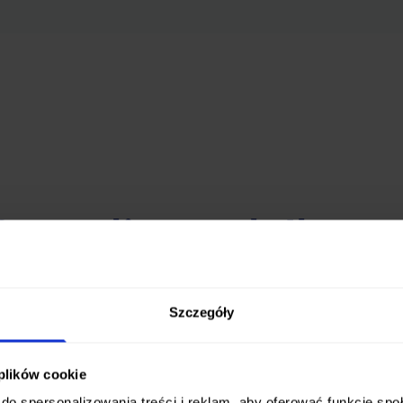
erta diet pudełkow
ki wybór zbilansowanych diet pudełkowych, które może
Szczegóły
cji. Od standardowych programów po diety z możliwośc
znajdziesz coś dla siebie.
 plików cookie
do spersonalizowania treści i reklam, aby oferować funkcje sp