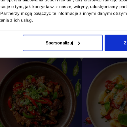
Wybór menu
Gotowe diety
ormacje o tym, jak korzystasz z naszej witryny, udostępniamy p
Partnerzy mogą połączyć te informacje z innymi danymi otrzym
nia z ich usług.
6 pakietów do wyboru
Spersonalizuj
Z
żdy pakiet oferuje różną liczbę dań w codziennym menu do wyb