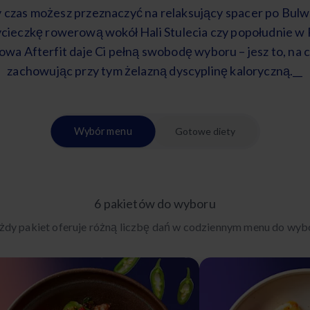
czas możesz przeznaczyć na relaksujący spacer po Bu
ieczkę rowerową wokół Hali Stulecia czy popołudnie w 
owa Afterfit daje Ci pełną swobodę wyboru – jesz to, na 
zachowując przy tym żelazną dyscyplinę kaloryczną.__
Wybór menu
Gotowe diety
6 pakietów do wyboru
żdy pakiet oferuje różną liczbę dań w codziennym menu do wyb