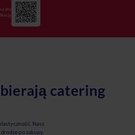
uj aby
likację
ierają catering
elastyczność. Nasz
 drodze po zakupy.