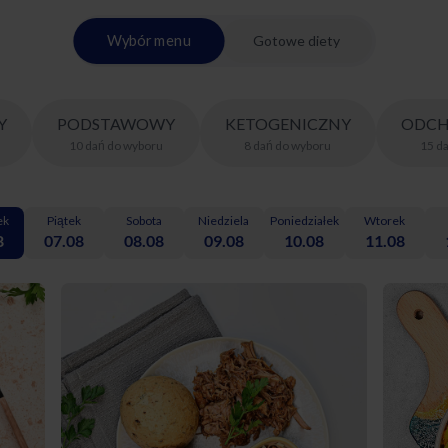
Wybór menu
Gotowe diety
Y
PODSTAWOWY
KETOGENICZNY
ODCH
10
dań
do wyboru
8
dań
do wyboru
15
d
ek
Piątek
Sobota
Niedziela
Poniedziałek
Wtorek
8
07.08
08.08
09.08
10.08
11.08