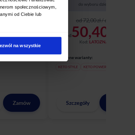
dopasowanym do Twoich potrzeb.
 dziennie
do wyboru dziennie
artnerom społecznościowym,
anymi od Ciebie lub
zł / dzień
od 72,00 zł / dzień
50
50,40
zł / dzień
od
zł / dzień
TOZNAMI
Kod:
LATOZNAMI
ezwól na wszystkie
Dostępne warianty:
KETO STYLE
KETO POWER
Zamów
Szczegóły
Zamów