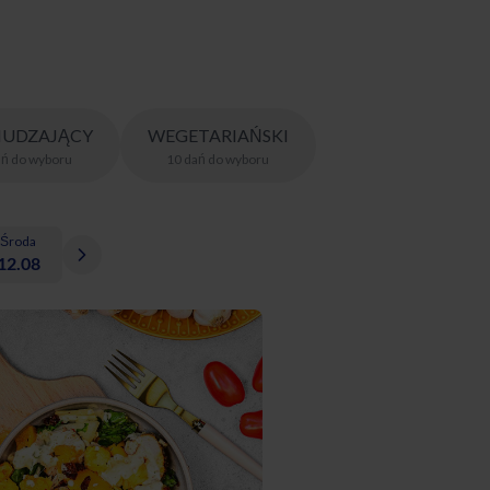
UDZAJĄCY
WEGETARIAŃSKI
ań
do wyboru
10
dań
do wyboru
Środa
12.08