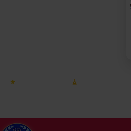
m Rynku a pracą? Dieta pudełkowa od Afterfit jest dla tych,
. Dostarczymy zbilansowane posiłki prosto pod Twój dom na
atering z dostawą do biur przy ulicy Strzegomskiej, Placu
swoją dietę i kaloryczność, a my zajmiemy się resztą!
4.8 ocena
8 lat na rynku
na Dietly
Wrocław