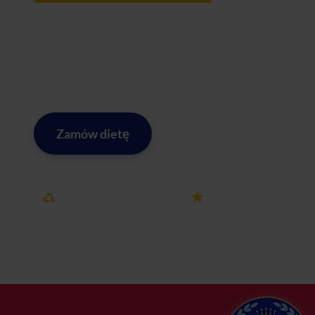
Żyjesz w ciągłym biegu między spotkaniami na wrocławski
którzy cenią swój czas i zdrowe żywienie bez gotowania
Krzykach, Biskupinie czy Jagodnie. Realizujemy również c
Grunwaldzkim i w pozostałych częściach miasta. Wybierz 
Zamów dietę
Zobacz menu w Wrocławiu
Darmowa dostawa
25k+ opinii
w Wrocławiu
na Dietly