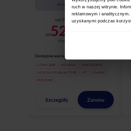
do wyboru dziennie
ruch w naszej witrynie. Inf
reklamowym i analitycznym. 
od 75,00 zł / dzień
uzyskanymi podczas korzysta
52,50
od
zł / dzień
Kod:
LATOZNAMI
Dostępne warianty:
D
LOW CARB
NO MEAT
NISKI INDEKS
LESS GLUTEN&LACTOSE
FIT
CLASSIC
ROUTINE
Szczegóły
Zamów