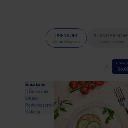
PREMIUM
STANDARDOW
35
dań
do wyboru
25
dań
do wyboru
Czwart
06.0
Śniadanie
II Śniadanie
Obiad
Podwieczorek
Kolacja