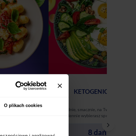
AWOWY
KETOGENICZNY
O plikach cookies
 na Twoich zasadach
Wygodnie, smacznie, na Twoich zasadach
sz spośród 10
– codziennie wybierasz spośród 8 różnyc
nasze diety w tym
dań keto. Poznaj naszą dietę ketogenicz
i ciesz się zbilansowanym,
dań
8 dań
niskowęglowodanowym menu
ołecznościowe i analizować