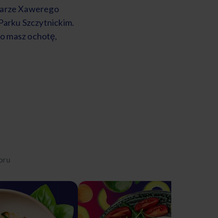
lwarze Xawerego
Parku Szczytnickim.
co masz ochotę,
oru