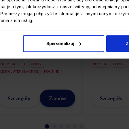
do wyboru dziennie
do wyboru
ormacje o tym, jak korzystasz z naszej witryny, udostępniamy p
Partnerzy mogą połączyć te informacje z innymi danymi otrzym
od 73,00 zł / dzień
od 65,00 
nia z ich usług.
51,10
45,
od
zł / dzień
od
Kod:
LATOZNAMI
Kod:
LA
Spersonalizuj
Z
ostępne warianty:
Dostępne warianty:
NO MEAT
FIT
CLASSIC
NO MEAT
CLASSIC
LESS GLUTEN&LACTOSE
ROUTINE
Szczegóły
Zamów
Szczegóły