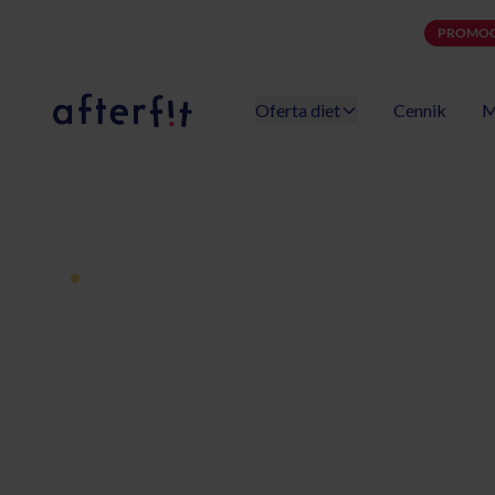
PROMOC
Oferta diet
Cennik
M
Catering dietetyczny Afterfit
Dieta pudełkowa z dostawą
Catering diet
Wrocław