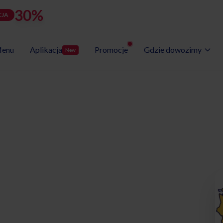
30%
rabatu
LATOZNA
d
h
m
s
Użyj kodu:
JA
zostało:
25
14
52
50
enu
Aplikacja
Promocje
Gdzie dowozimy
New
Wybór Menu
Gotowe programy diet
etyczny