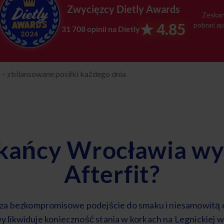
Zwycięzcy Dietly Awards
Zeskan
★ 4.85
pobrać ap
31 708 opinii na Dietly
– zbilansowane posiłki każdego dnia
kańcy Wrocławia wyb
Afterfit?
za bezkompromisowe podejście do smaku i niesamowitą 
y likwiduje konieczność stania w korkach na Legnickiej w