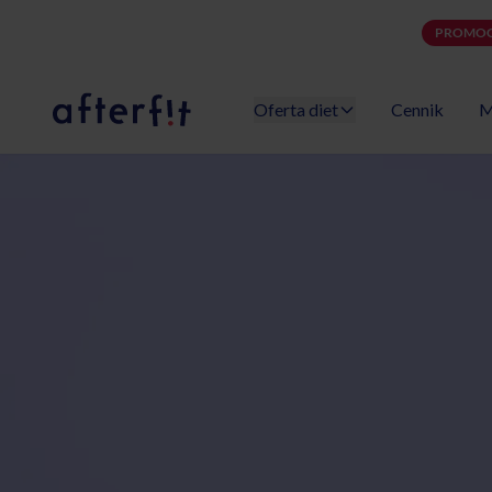
PROMOC
Oferta diet
Cennik
M
Catering dietetyczny Afterfit