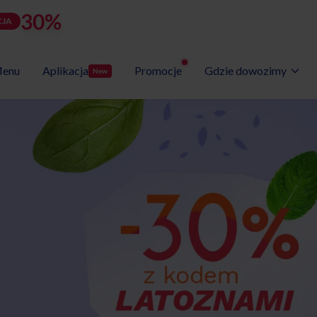
30%
rabatu
LATOZNA
d
h
m
s
Użyj kodu:
JA
zostało:
23
09
35
08
enu
Aplikacja
Promocje
Gdzie dowozimy
New
Wybór Menu
Gotowe programy diet