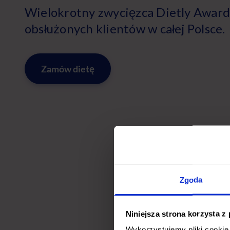
Wielokrotny zwycięzca Dietly Award
obsłużonych klientów w całej Polsce.
Zamów dietę
Zgoda
Niniejsza strona korzysta z
Wykorzystujemy pliki cookie 