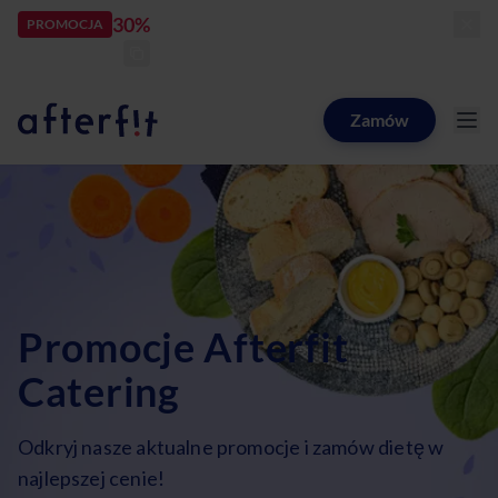
30%
rabatu
PROMOCJA
kod:
LATOZNAMI
zostało:
23
d
13
h
08
m
22
s
Zamów
Catering dietetyczny Afterfit
Promocje Afterfit
Catering
Odkryj nasze aktualne promocje i zamów dietę w
najlepszej cenie!