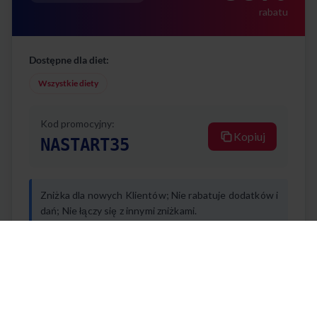
rabatu
Dostępne dla diet:
Wszystkie diety
Kod promocyjny:
Kopiuj
NASTART35
Zniżka dla nowych Klientów; Nie rabatuje dodatków i
dań; Nie łączy się z innymi zniżkami.
Ważność promocji:
od 11 lutego 2026 do 31 grudnia 2026
Wartość zamówienia: