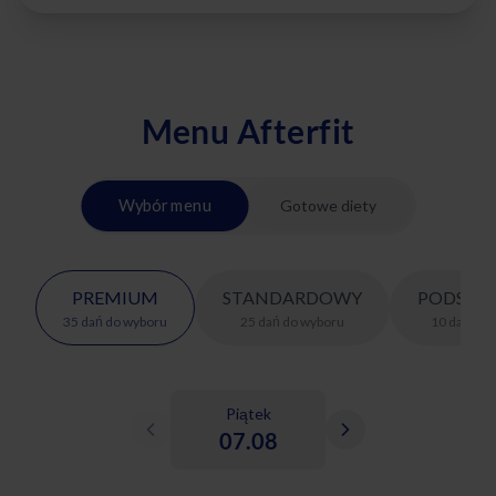
Menu Afterfit
Wybór menu
Gotowe diety
PREMIUM
STANDARDOWY
PODSTA
35
dań
do wyboru
25
dań
do wyboru
10
dań
do 
Piątek
07.08