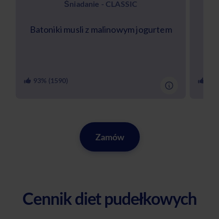
Śniadanie - CLASSIC
Batoniki musli z malinowym jogurtem
Keto
93
% (
1590
)
90
%
Zamów
Cennik diet pudełkowych