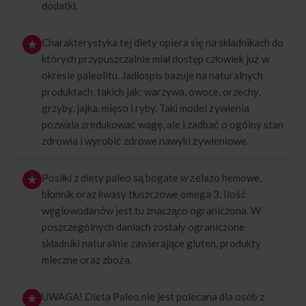
dodatki.
Charakterystyka tej diety opiera się na składnikach do
których przypuszczalnie miał dostęp człowiek już w
okresie paleolitu. Jadłospis bazuje na naturalnych
produktach, takich jak: warzywa, owoce, orzechy,
grzyby, jajka, mięso i ryby. Taki model żywienia
pozwala zredukować wagę, ale i zadbać o ogólny stan
zdrowia i wyrobić zdrowe nawyki żywieniowe.
Posiłki z diety paleo są bogate w żelazo hemowe,
błonnik oraz kwasy tłuszczowe omega 3. Ilość
węglowodanów jest tu znacząco ograniczona. W
poszczególnych daniach zostały ograniczone
składniki naturalnie zawierające gluten, produkty
mleczne oraz zboża.
UWAGA! Dieta Paleo nie jest polecana dla osób z