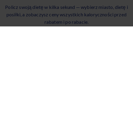
Policz swoją dietę w kilka sekund — wybierz miasto, dietę i
posiłki, a zobaczysz ceny wszystkich kaloryczności przed
rabatem i po rabacie.
MIASTO
DIETA
Wybór menu
PAKIET
PREMIUM
35 dań do wyboru
5
z
5
POSIŁKI