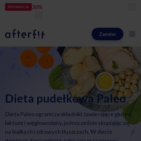
30%
rabatu
PROMOCJA
kod:
LATOZNAMI
zostało:
24
d
12
h
22
m
03
s
Zamów
Catering dietetyczny Afterfit
Dieta pudełkowa Paleo
Dieta Paleo ogranicza składniki zawierające gluten,
laktozę i węglowodany, jednocześnie skupiając się
na białkach i zdrowych tłuszczach. W diecie
dominują dania mięsne, ryby, jaja oraz owoce i