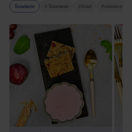
Śniadanie
II Śniadanie
Obiad
Podwieczorek