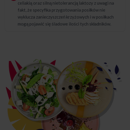
celiakią oraz silną nietolerancją laktozy z uwagi na
fakt, że specyfika przygotowania posiłków nie
wyklucza zanieczyszczeń krzyżowych i w posiłkach
mogą pojawić się śladowe ilości tych składników.