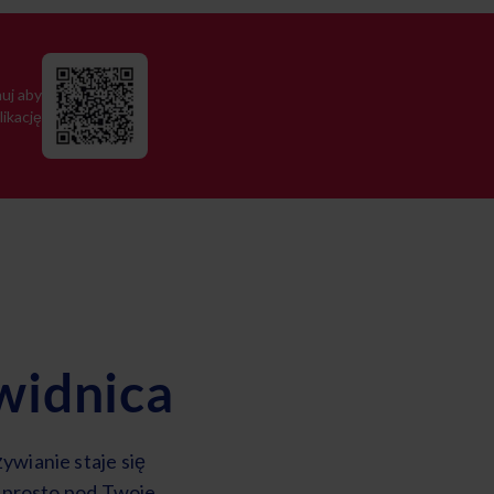
uj aby
likację
widnica
ywianie staje się
i prosto pod Twoje