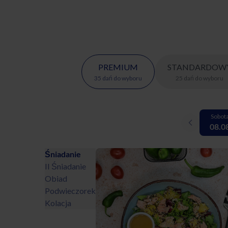
PREMIUM
STANDARDOW
35
dań
do wyboru
25
dań
do wyboru
Sobot
08.0
Śniadanie
II Śniadanie
Obiad
Podwieczorek
Kolacja