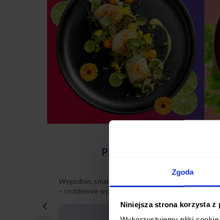
PREMIUM
Zgoda
Wygodnie, smacznie, na Twoich zasadach
W
– codziennie wybierasz spośród 35
–
różnych dań.
r
Niniejsza strona korzysta z
p
35 dań
Wykorzystujemy pliki cookie 