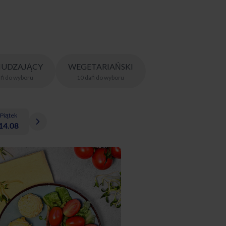
UDZAJĄCY
WEGETARIAŃSKI
ań
do wyboru
10
dań
do wyboru
Piątek
14.08