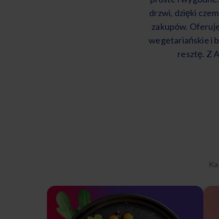
drzwi, dzięki cze
zakupów. Oferuje
wegetariańskie i 
resztę. Z 
Ka