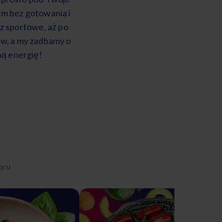
em bez gotowania i
z sportowe, aż po
ów, a my zadbamy o
ną energię!
oru