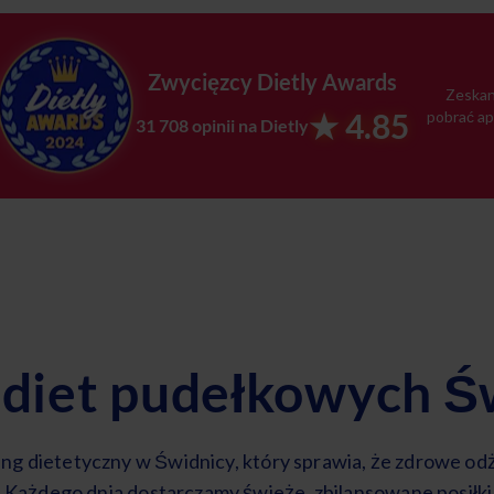
Zwycięzcy Dietly Awards
Zeskan
★ 4.85
pobrać ap
31 708 opinii na Dietly
 diet pudełkowych Ś
ring dietetyczny w Świdnicy, który sprawia, że zdrowe odż
 Każdego dnia dostarczamy świeże, zbilansowane posiłk