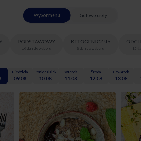
Wybór menu
Gotowe diety
Y
PODSTAWOWY
KETOGENICZNY
ODCH
10
dań
do wyboru
8
dań
do wyboru
15
d
a
Niedziela
Poniedziałek
Wtorek
Środa
Czwartek
8
09.08
10.08
11.08
12.08
13.08