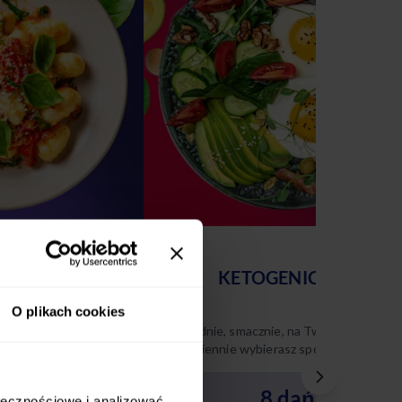
AWOWY
KETOGENICZNY
O plikach cookies
 na Twoich zasadach
Wygodnie, smacznie, na Twoich zasadach
sz spośród 10
– codziennie wybierasz spośród 8 różnyc
nasze diety w tym
dań keto. Poznaj naszą dietę ketogenicz
i ciesz się zbilansowanym,
dań
8 dań
ołecznościowe i analizować