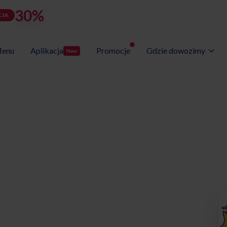
30%
rabatu
LATOZNA
d
h
m
s
Użyj kodu:
JA
zostało:
23
09
30
55
enu
Aplikacja
Promocje
Gdzie dowozimy
New
Wybór Menu
Gotowe programy diet
etyczny