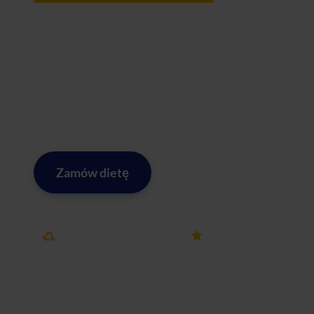
Catering dietetyczny Afterfit w Świdnicy to idealne roz
tracenia czasu na zakupy i gotowanie. Dostarczamy świe
do domu, jak i do pracy. Nasze menu tworzone jest prze
sprawdzonych, lokalnych dostawców. W ofercie znajdzies
wegetariańskie i bezglutenowe – wszystko dopasowane d
w Świdnicy jest zawsze na wyciągnięcie ręki!
Zamów dietę
Zobacz menu w mieście Świ
Darmowa dostawa
25k+ opinii
w mieście Świdnica
na Dietly