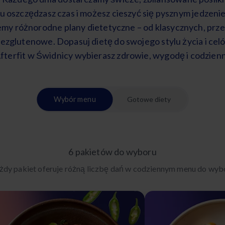
mu oszczędzasz czas i możesz cieszyć się pysznym jedzeni
my różnorodne plany dietetyczne – od klasycznych, prze
bezglutenowe. Dopasuj dietę do swojego stylu życia i cel
Afterfit w Świdnicy wybierasz zdrowie, wygodę i codzien
Wybór menu
Gotowe diety
6 pakietów do wyboru
żdy pakiet oferuje różną liczbę dań w codziennym menu do wyb