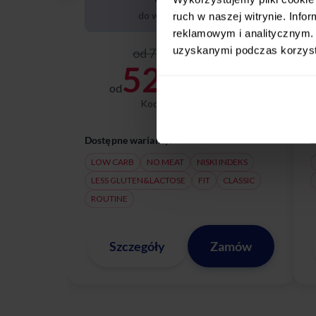
do wyboru dziennie
ruch w naszej witrynie. Inf
reklamowym i analitycznym. 
uzyskanymi podczas korzysta
od 75,00 zł / dzień
52,50
od
zł / dzień
Kod:
LATOZNAMI
Dostępne warianty:
D
LOW CARB
NO MEAT
NISKI INDEKS
LESS GLUTEN&LACTOSE
FIT
CLASSIC
ROUTINE
Szczegóły
Zamów