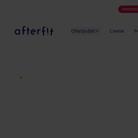
PROMOC
Oferta diet
Cennik
M
Catering dietetyczny Afterfit
Dieta pudełkowa z dostawą
Catering diet
Świdnica