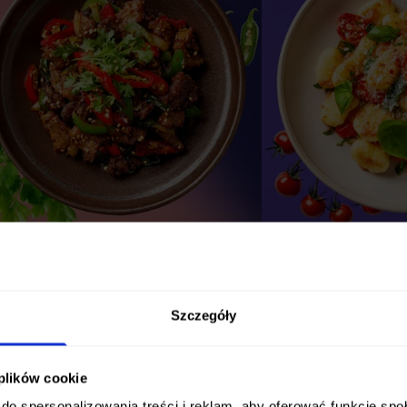
STANDARDOWY
PODST
Szczegóły
ygodnie, smacznie, na Twoich zasadach
Wygodnie, smacznie,
 codziennie wybierasz spośród 25
– codziennie wybiera
óżnych dań. Poznaj nasze diety w tym
różnych dań. Poznaj 
 plików cookie
akiecie:
pakiecie:
25 dań
10 
do spersonalizowania treści i reklam, aby oferować funkcje sp