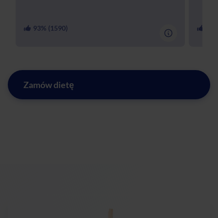
93
% (
1590
)
90
%
Zamów dietę