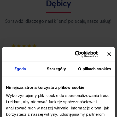
Dębicy
Sprawdź, dlaczego nasi klienci polecają nasze usługi
"Doskonały catering dietetyczny w Dębicy! Posiłki
zawsze świeże, smaczne i idealnie dopasowane do
Zgoda
Szczegóły
O plikach cookies
moich potrzeb żywieniowych. Dostawa punktualna i
obsługa na najwyższym poziomie."
Niniejsza strona korzysta z plików cookie
Tomasz R.
Wykorzystujemy pliki cookie do spersonalizowania treści
Dębica
i reklam, aby oferować funkcje społecznościowe i
analizować ruch w naszej witrynie. Informacje o tym, jak
korzystasz z naszej witryny, udostępniamy partnerom