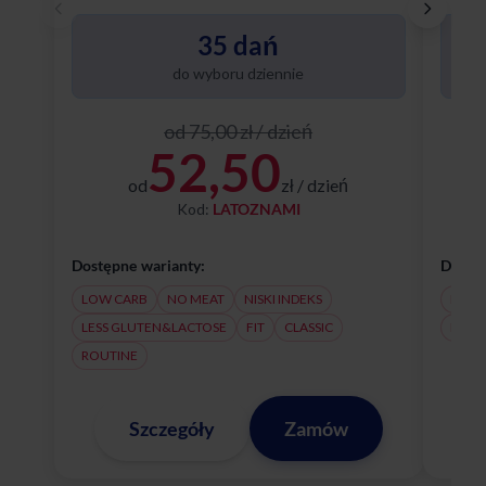
Poznaj
35 dań
do wyboru dziennie
od 75,00 zł / dzień
52,50
od
zł / dzień
Kod:
LATOZNAMI
Dostępne warianty:
Dostęp
LOW CARB
NO MEAT
NISKI INDEKS
NO M
LESS GLUTEN&LACTOSE
FIT
CLASSIC
LESS
ROUTINE
Szczegóły
Zamów