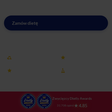
planowania jadłospisu.
Zamów dietę
Zobacz menu w mieście Dębica
Darmowa dostawa
25k+ opinii
4.8 ocena
8 lat na rynku
Zwycięzcy Dietly Awards
★ 4.85
31 708 opinii