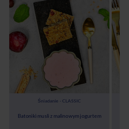
Śniadanie - CLASSIC
Batoniki musli z malinowym jogurtem
Keto