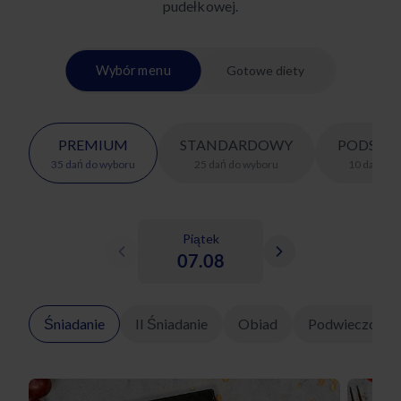
pudełkowej.
Wybór menu
Gotowe diety
PREMIUM
STANDARDOWY
PODSTA
35
dań
do wyboru
25
dań
do wyboru
10
dań
do 
Piątek
07.08
Śniadanie
II Śniadanie
Obiad
Podwieczorek