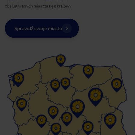
obsługiwanych miast
zasięg krajowy
Sprawdź swoje miasto