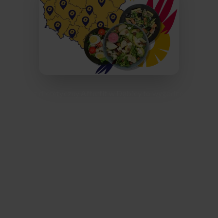
Catering dietetyczny Afterfit w Dębicy to wygodne
rozwiązanie dla wszystkich, którzy chcą zdrowo się
odżywiać i jednocześnie oszczędzać czas. Dostarczamy
świeże, zbilansowane posiłki na terenie całego miasta –
zarówno do biur, jak i domów. Nasze menu obejmuje
szeroki wybór diet: od redukcyjnych, przez wegetariańskie,
aż po bezglutenowe, a każdy zestaw komponowany jest
przez doświadczonych dietetyków z lokalnych składników.
Z Afterfit możesz cieszyć się pysznymi i zdrowymi
posiłkami każdego dnia, bez konieczności gotowania czy