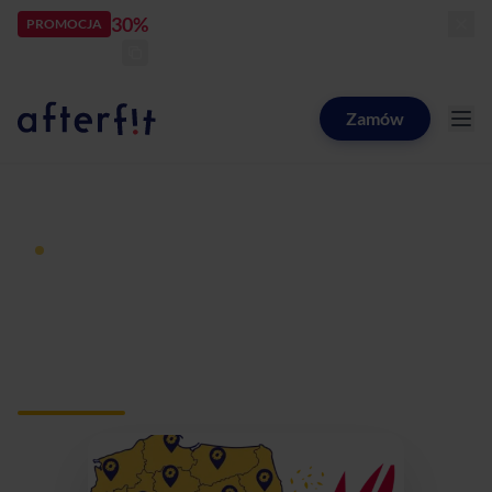
30%
rabatu
PROMOCJA
kod:
LATOZNAMI
zostało:
24
d
14
h
50
m
20
s
Zamów
Catering dietetyczny Afterfit
Dieta pudełkowa z dostawą
Catering dietetyczny
Dębica