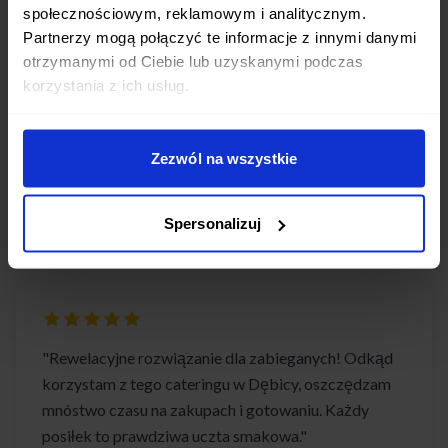
społecznościowym, reklamowym i analitycznym.
Partnerzy mogą połączyć te informacje z innymi danymi
otrzymanymi od Ciebie lub uzyskanymi podczas
"Bardzo polecam ten catering każdemu
korzystania z ich usług.
mieszkańcowi Dębicy! Posiłki są zdrowe,
różnorodne i pomagają mi utrzymać zbilansowaną
dietę. Nigdy nie zawiodłam się na jakości."
Zezwól na wszystkie
Magdalena S.
Dębica
Spersonalizuj
"Rewelacyjne rozwiązanie dla zabieganych! Odkąd
korzystam z tego cateringu w Dębicy, oszczędzam
mnóstwo czasu na zakupach i gotowaniu. Każdy
posiłek to prawdziwa uczta smakowa."