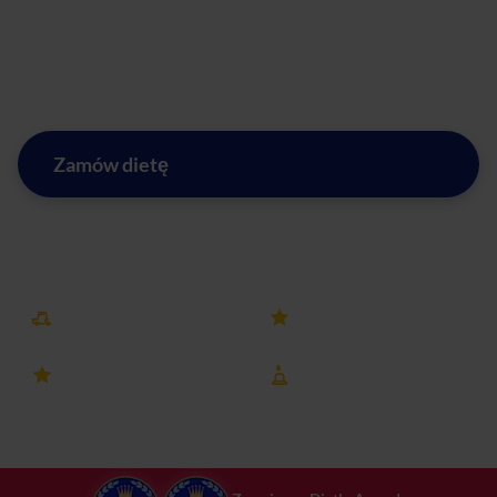
rezygnując ze smaku i jakości. Zadbaj o zdrowie i energię
każdego dnia – zamów catering dietetyczny w Zawierciu i
przekonaj się, jak łatwo można jeść smacznie i zdrowo!
Zamów dietę
Zobacz menu w mieście Zawiercie
Darmowa dostawa
25k+ opinii
4.8 ocena
8 lat na rynku