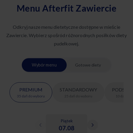
Menu Afterfit Zawiercie
Odkryj nasze menu dietetyczne dostępne w mieście
Zawiercie. Wybierz spośród różnorodnych posiłków diety
pudełkowej.
Wybór menu
Gotowe diety
PREMIUM
STANDARDOWY
PODSTA
35
dań
do wyboru
25
dań
do wyboru
10
dań
do 
Piątek
07.08