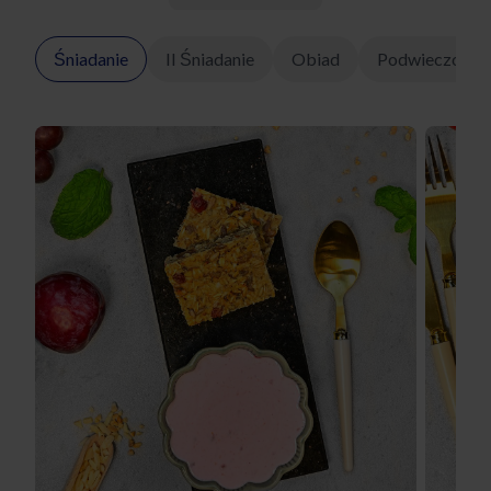
Śniadanie
II Śniadanie
Obiad
Podwieczorek