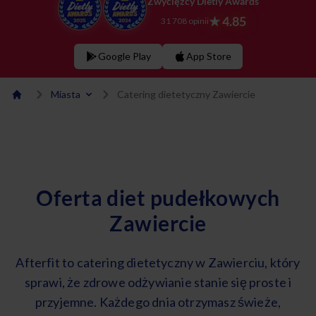
Zwycięzcy Dietly Awards
★ 4.85
31 708 opinii
Google Play
App Store
Miasta
Catering dietetyczny Zawiercie
Oferta diet pudełkowych
Zawiercie
Afterfit to catering dietetyczny w Zawierciu, który
sprawi, że zdrowe odżywianie stanie się proste i
przyjemne. Każdego dnia otrzymasz świeże,