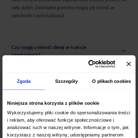
cały dzień. Dokładne godziny mogą się różnić w
zależności od lokalizacji.
Czy mogę zmienić dietę w trakcie
zamówienia?
Tak, oferujemy elastyczność w zarządzaniu
zamówieniem. Możesz zmieniać dietę, wstrzymywać
Zgoda
Szczegóły
O plikach cookies
dostawy lub modyfikować menu przez nasz panel
klienta lub aplikację mobilną. Zmiany należy
wprowadzić z odpowiednim wyprzedzeniem.
Niniejsza strona korzysta z plików cookie
Wykorzystujemy pliki cookie do spersonalizowania treści
i reklam, aby oferować funkcje społecznościowe i
analizować ruch w naszej witrynie. Informacje o tym, jak
korzystasz z naszej witryny, udostępniamy partnerom