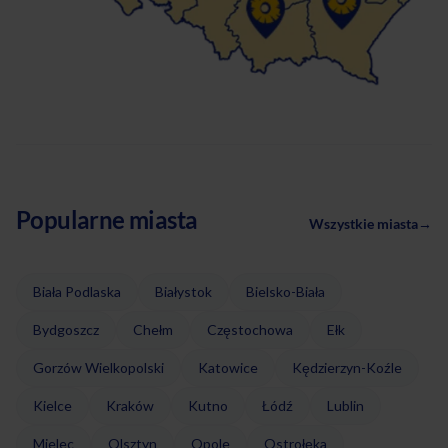
Popularne miasta
Wszystkie miasta
→
Biała Podlaska
Białystok
Bielsko-Biała
Bydgoszcz
Chełm
Częstochowa
Ełk
Gorzów Wielkopolski
Katowice
Kędzierzyn-Koźle
Kielce
Kraków
Kutno
Łódź
Lublin
Mielec
Olsztyn
Opole
Ostrołęka