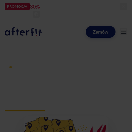
30%
rabatu
PROMOCJA
kod:
LATOZNAMI
zostało:
24
d
17
h
50
m
01
s
Zamów
Catering dietetyczny Afterfit
Dieta pudełkowa z dostawą
Catering dietetyczny
Zawiercie