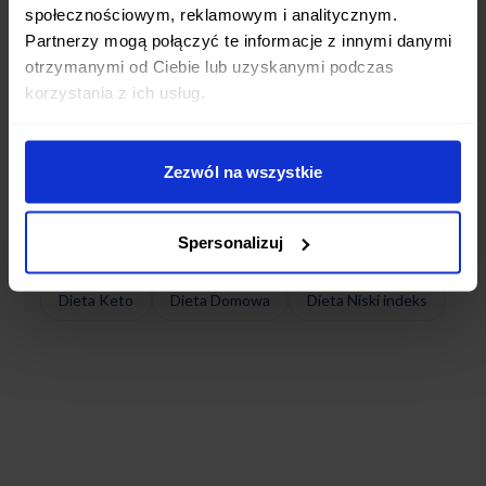
Diety pudełkowe dostępne w mieście
społecznościowym, reklamowym i analitycznym.
Zawiercie
Partnerzy mogą połączyć te informacje z innymi danymi
otrzymanymi od Ciebie lub uzyskanymi podczas
korzystania z ich usług.
Dieta Przeciwzapalna & Dash
Dieta Wysokobiałkowa
Dieta Wybór Menu
Dieta Wege z rybami
Zezwól na wszystkie
Hashi Low Gluten&Lactose
Dieta Wegańska
Dieta Sportowa na masę & Samuraj
Dieta Paleo
Spersonalizuj
Dieta Odchudzająca
Post przerywany Niski IG
Dieta Keto
Dieta Domowa
Dieta Niski indeks