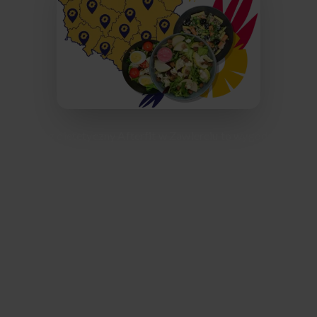
Catering dietetyczny Afterfit w Zawierciu to wygoda i
zdrowie dostarczone prosto pod Twoje drzwi – bez
względu na to, czy mieszkasz w centrum, Blanowicach,
Skarżycach, Kromołowie, Bzowie, czy na Żerkowicach.
Nasze menu tworzone jest przez doświadczonych
dietetyków, a każdy posiłek powstaje ze świeżych,
lokalnych składników. Oferujemy szeroki wybór diet: od
klasycznych i redukcyjnych, przez wegetariańskie, po
bezglutenowe – zawsze dopasowane do Twoich potrzeb.
Dzięki diecie pudełkowej Afterfit oszczędzasz czas, nie