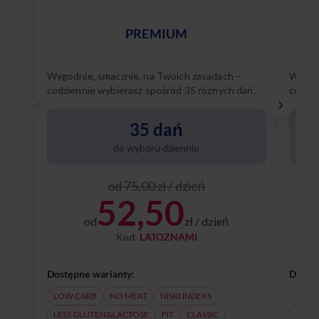
PREMIUM
Wygodnie, smacznie, na Twoich zasadach –
Wygodn
codziennie wybierasz spośród 35 różnych dań.
codzie
Poznaj
35 dań
do wyboru dziennie
od 75,00 zł / dzień
52,50
od
zł / dzień
Kod:
LATOZNAMI
Dostępne warianty:
Dostęp
LOW CARB
NO MEAT
NISKI INDEKS
NO M
LESS GLUTEN&LACTOSE
FIT
CLASSIC
LESS