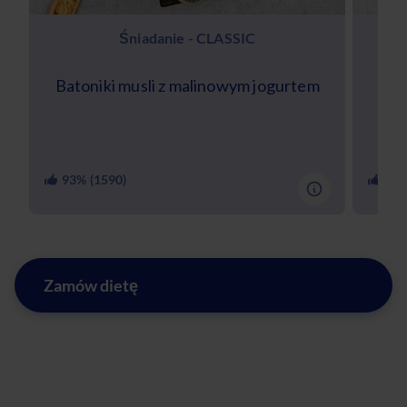
Śniadanie - CLASSIC
Batoniki musli z malinowym jogurtem
Keto
93
% (
1590
)
90
%
Zamów dietę