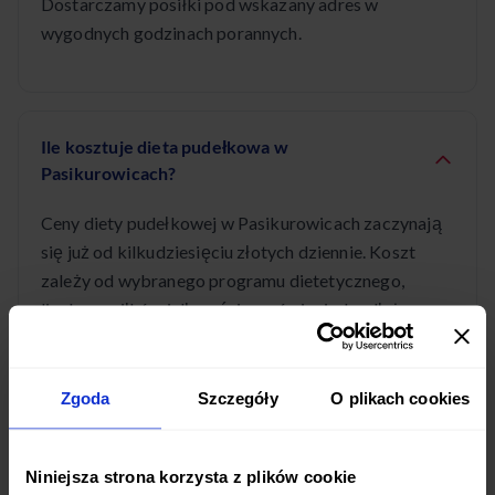
Dostarczamy posiłki pod wskazany adres w
wygodnych godzinach porannych.
Ile kosztuje dieta pudełkowa w
Pasikurowicach?
Ceny diety pudełkowej w Pasikurowicach zaczynają
się już od kilkudziesięciu złotych dziennie. Koszt
zależy od wybranego programu dietetycznego,
liczby posiłków i długości zamówienia. Im dłuższe
zamówienie, tym większy rabat - nawet do 10% na
zamówienia powyżej 30 dni. Sprawdź nasz cennik,
aby poznać dokładne ceny.
Zgoda
Szczegóły
O plikach cookies
Niniejsza strona korzysta z plików cookie