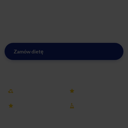
Jeśli szukasz sprawdzonego cateringu dietetycznego w
Pasikurowicach, to dobrze trafiłeś. Skontaktuj się z nami
już dziś i rozpocznij drogę do lepszej formy i zdrowszego
stylu życia z naszym cateringiem dietetycznym.
Zamów dietę
Zobacz menu w Pasikurowicach
Darmowa dostawa
25k+ opinii
4.8 ocena
8 lat na rynku