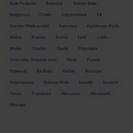
Biała Podlaska
Białystok
Bielsko-Biała
Bydgoszcz
Chełm
Częstochowa
Ełk
Gorzów Wielkopolski
Katowice
Kędzierzyn-Koźle
Kielce
Kraków
Kutno
Łódź
Lublin
Mielec
Olsztyn
Opole
Ostrołęka
Ostrowiec Świętokrzyski
Płock
Poznań
Przemyśl
Racibórz
Radom
Rzeszów
Skierniewice
Stalowa Wola
Suwałki
Szczecin
Toruń
Trójmiasto
Warszawa
Włocławek
Wrocław