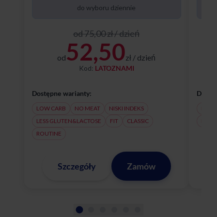
do wyboru dziennie
od 75,00 zł / dzień
52,50
od
zł / dzień
Kod:
LATOZNAMI
Dostępne warianty:
Dostęp
LOW CARB
NO MEAT
NISKI INDEKS
NO M
LESS GLUTEN&LACTOSE
FIT
CLASSIC
LESS
ROUTINE
Szczegóły
Zamów