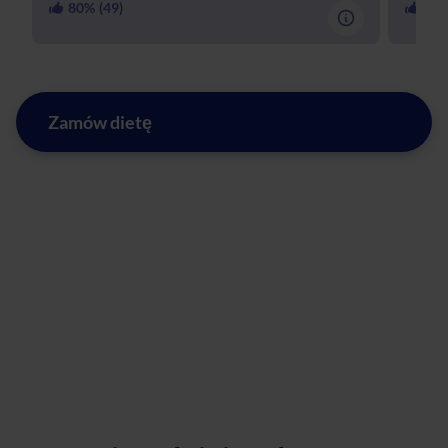
80
% (
49
)
97
%
Zamów dietę