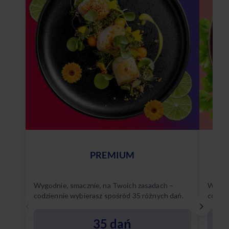
PREMIUM
Wygodnie, smacznie, na Twoich zasadach –
Wygodn
codziennie wybierasz spośród 35 różnych dań.
codzie
Poznaj
35 dań