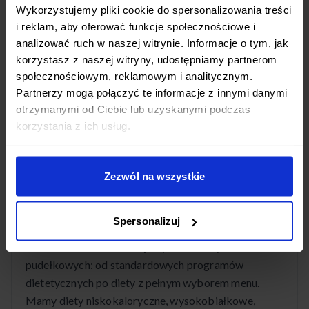
Czy dostawa diety pudełkowej w
Wykorzystujemy pliki cookie do spersonalizowania treści
Pasikurowicach jest darmowa?
i reklam, aby oferować funkcje społecznościowe i
analizować ruch w naszej witrynie. Informacje o tym, jak
Tak! Dostawa cateringu dietetycznego w
korzystasz z naszej witryny, udostępniamy partnerom
Pasikurowicach jest całkowicie bezpłatna. Posiłki
społecznościowym, reklamowym i analitycznym.
dostarczamy codziennie w godzinach porannych,
Partnerzy mogą połączyć te informacje z innymi danymi
otrzymanymi od Ciebie lub uzyskanymi podczas
abyś mógł cieszyć się świeżymi daniami przez cały
korzystania z ich usług.
dzień.
Zezwól na wszystkie
Jakie diety pudełkowe są dostępne w
Pasikurowicach?
Spersonalizuj
W Pasikurowicach oferujemy szeroki wybór diet
pudełkowych: od standardowych programów
dietetycznych po diety z pełnym wyborem menu.
Mamy diety niskokaloryczne, wysokobiałkowe,