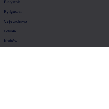
Białystok
Bydgoszcz
Częstochowa
Gdynia
Kraków
Łódź
Lublin
Poznań
Toruń
Trójmiasto
Warszawa
Wrocław