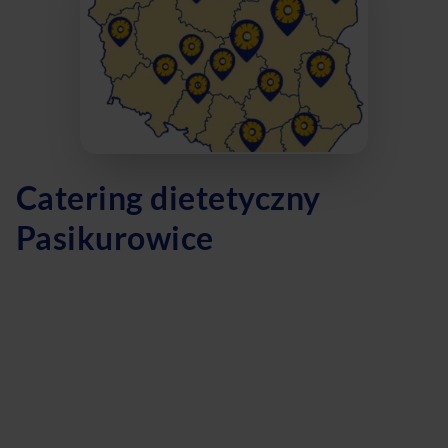
Catering dietetyczny
Pasikurowice
Pasikurowice to idealne miejsce dla osób poszukujących
zdrowego i smacznego cateringu dietetycznego. Nasza
firma oferuje szeroki wybór diet, w tym dietę pudełkową,
dietę z wyborem menu, dietę odchudzającą, dietę keto
oraz dietę wegetariańską. Dzięki naszym usługom możesz
cieszyć się pysznymi posiłkami, które zostaną dostarczone