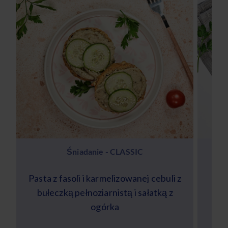
Śniadanie - CLASSIC
Pasta z fasoli i karmelizowanej cebuli z
bułeczką pełnoziarnistą i sałatką z
s
ogórka