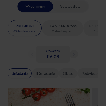
Wybór menu
Gotowe diety
PREMIUM
STANDARDOWY
PODSTA
35
dań
do wyboru
25
dań
do wyboru
10
dań
do 
Czwartek
06.08
Śniadanie
II Śniadanie
Obiad
Podwieczorek