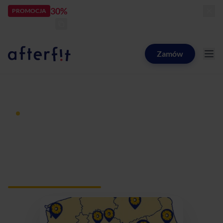
30%
rabatu
PROMOCJA
kod:
LATOZNAMI
zostało:
25
d
17
h
32
m
49
s
Zamów
Catering dietetyczny Afterfit
Dieta pudełkowa z dostawą
Catering dietetyczny
Pasikurowice