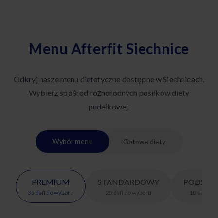
Menu Afterfit Siechnice
Odkryj nasze menu dietetyczne dostępne w Siechnicach.
Wybierz spośród różnorodnych posiłków diety
pudełkowej.
Wybór menu
Gotowe diety
PREMIUM
STANDARDOWY
PODSTA
35
dań
do wyboru
25
dań
do wyboru
10
dań
do 