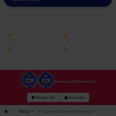
Zobacz menu w Siechnicach
Darmowa dostawa
25k+ opinii
4.8 ocena
8 lat na rynku
Zwycięzcy Dietly Awards
Google Play
App Store
Miasta
Catering dietetyczny Siechnice