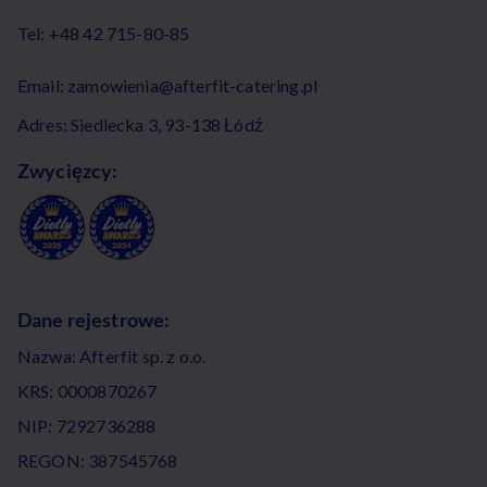
Tel:
+48 42 715-80-85
Email:
zamowienia@afterfit-catering.pl
Adres: Siedlecka 3, 93-138 Łódź
Zwycięzcy:
Dane rejestrowe:
Nazwa: Afterfit sp. z o.o.
KRS: 0000870267
NIP: 7292736288
REGON: 387545768