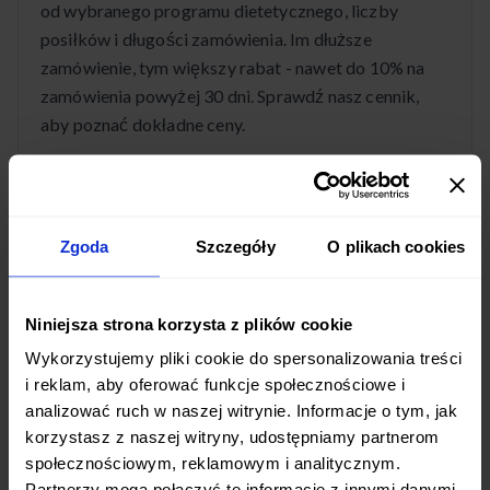
od wybranego programu dietetycznego, liczby
posiłków i długości zamówienia. Im dłuższe
zamówienie, tym większy rabat - nawet do 10% na
zamówienia powyżej 30 dni. Sprawdź nasz cennik,
aby poznać dokładne ceny.
Czy dostawa diety pudełkowej w Siechnicach
Zgoda
Szczegóły
O plikach cookies
jest darmowa?
Tak! Dostawa cateringu dietetycznego w Siechnicach
Niniejsza strona korzysta z plików cookie
jest całkowicie bezpłatna. Posiłki dostarczamy
Wykorzystujemy pliki cookie do spersonalizowania treści
codziennie w godzinach porannych, abyś mógł
i reklam, aby oferować funkcje społecznościowe i
cieszyć się świeżymi daniami przez cały dzień.
analizować ruch w naszej witrynie. Informacje o tym, jak
korzystasz z naszej witryny, udostępniamy partnerom
społecznościowym, reklamowym i analitycznym.
Partnerzy mogą połączyć te informacje z innymi danymi