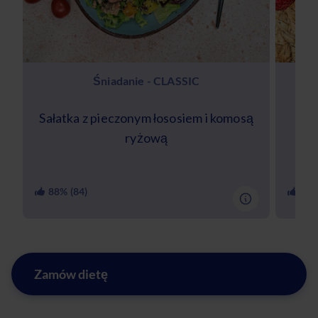
Śniadanie - CLASSIC
Sałatka z pieczonym łososiem i komosą
Kak
ryżową
88
% (
84
)
91
%
Zamów dietę