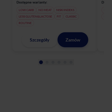
Dostępne warianty:
Dostęp
LOW CARB
NO MEAT
NISKI INDEKS
NO M
LESS GLUTEN&LACTOSE
FIT
CLASSIC
LESS
ROUTINE
Szczegóły
Zamów