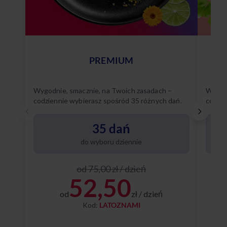
PREMIUM
Wygodnie, smacznie, na Twoich zasadach –
Wygodn
codziennie wybierasz spośród 35 różnych dań.
codzie
Poznaj
35 dań
do wyboru dziennie
od 75,00 zł / dzień
52,50
od
zł / dzień
Kod:
LATOZNAMI