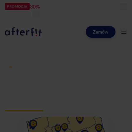
30%
rabatu
PROMOCJA
kod:
LATOZNAMI
zostało:
23
d
00
h
04
m
14
s
Zamów
Catering dietetyczny Afterfit
Dieta pudełkowa z dostawą
Catering dietetyczny
Siechnice