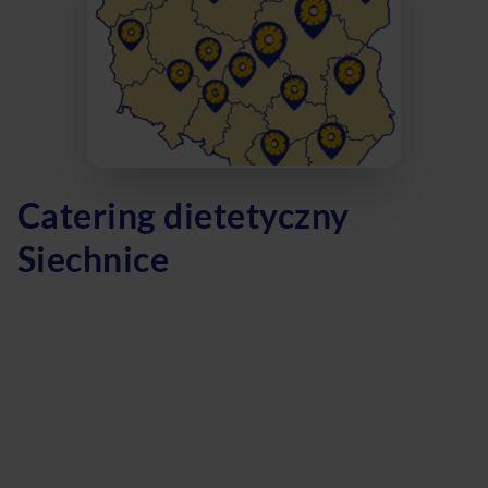
Catering dietetyczny
Siechnice
Jeśli mieszkasz w Siechnicach i zastanawiasz się nad
rozpoczęciem zdrowszego stylu życia, catering
dietetyczny może być idealnym rozwiązaniem dla Ciebie.
Dieta pudełkowa to świetny sposób na regularne
spożywanie zbilansowanych posiłków, które pomogą Ci
osiągnąć swoje cele zdrowotne. Dzięki diecie z wyborem