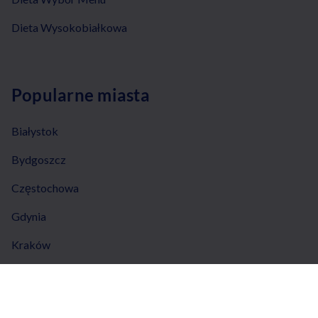
Dieta Wysokobiałkowa
Popularne miasta
Białystok
Bydgoszcz
Częstochowa
Gdynia
Kraków
Łódź
Lublin