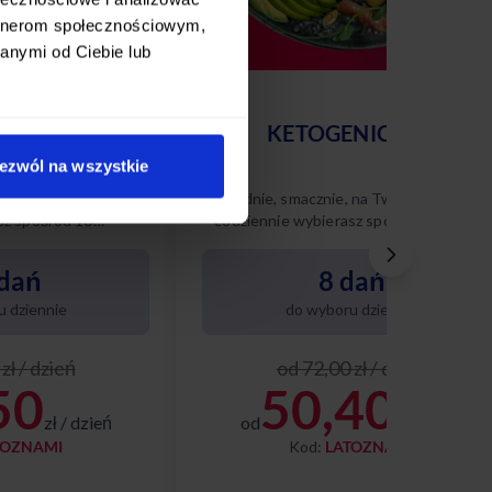
artnerom społecznościowym,
anymi od Ciebie lub
AWOWY
KETOGENICZNY
ezwól na wszystkie
 na Twoich zasadach
Wygodnie, smacznie, na Twoich zasadach
sz spośród 10
– codziennie wybierasz spośród 8 różnyc
nasze diety w tym
dań keto. Poznaj naszą dietę ketogenicz
i ciesz się zbilansowanym,
dań
8 dań
niskowęglowodanowym menu
dopasowanym do Twoich potrzeb.
 dziennie
do wyboru dziennie
zł / dzień
od 72,00 zł / dzień
50
50,40
zł / dzień
od
zł / dzień
TOZNAMI
Kod:
LATOZNAMI