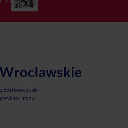
likację
y Wrocławskie
sz dostosować do
ią wyboru menu -