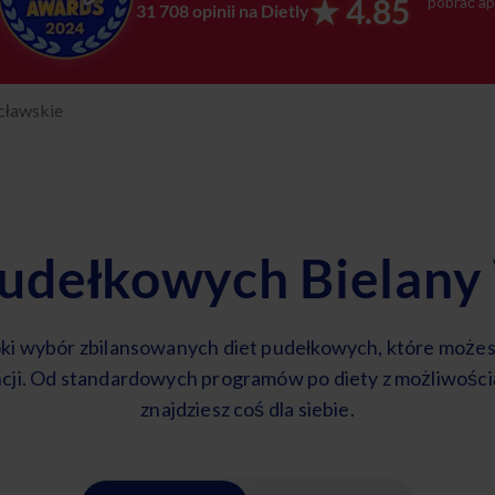
★ 4.85
pobrać ap
31 708 opinii na Dietly
cławskie
pudełkowych Bielan
ki wybór zbilansowanych diet pudełkowych, które może
cji. Od standardowych programów po diety z możliwośc
znajdziesz coś dla siebie.