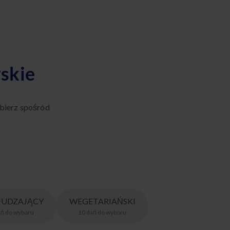
skie
bierz spośród
UDZAJĄCY
WEGETARIAŃSKI
ań
do wyboru
10
dań
do wyboru