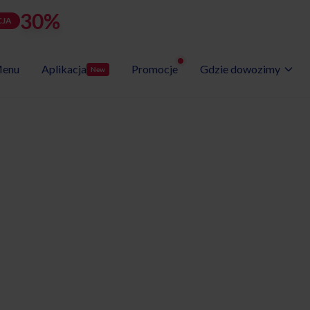
30%
rabatu
LATOZNA
d
h
m
s
Użyj kodu:
JA
zostało:
25
00
31
35
enu
Aplikacja
Promocje
Gdzie dowozimy
New
Wybór Menu
Gotowe programy diet
etyczny
ławskie