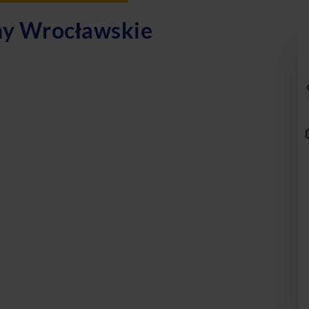
any Wrocławskie
owaną dietę, catering dietetyczny w Bielanach Wrocławskich
ełkowa to doskonały wybór dla osób, które chcą zadbać o
w tym dietę z wyborem menu, dietę odchudzającą, dietę keto
kich jest tak popularny? Nasze posiłki są starannie
iej jakości składników, abyś mógł cieszyć się smakiem
to także doskonałe rozwiązanie dla osób prowadzących
 gotowanie.
a pomoże Ci osiągnąć zamierzone cele. Natomiast dieta keto
alizując ilość węglowodanów. Dla osób preferujących dietę
rczy Ci niezbędnych składników odżywczych.