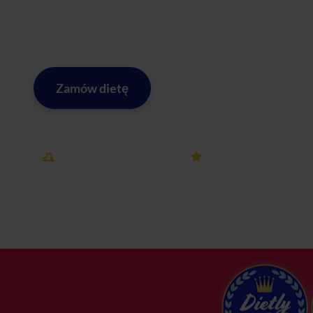
Wybierając nasz catering dietetyczny w Bielanach Wroc
pełnowartościowe i smaczne posiłki, które wspierają Two
dietę pudełkową już dziś!
Zamów dietę
Zobacz menu w mieście Biel
Darmowa dostawa
25k+ opinii
w mieście Bielany
na Dietly
Wrocławskie