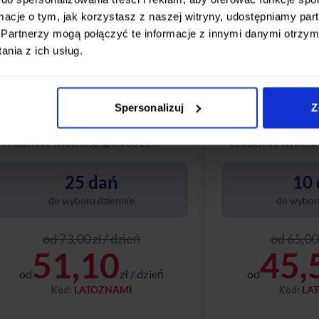
ormacje o tym, jak korzystasz z naszej witryny, udostępniamy p
Partnerzy mogą połączyć te informacje z innymi danymi otrzym
nia z ich usług.
STANDARDOWY
PODST
Spersonalizuj
Z
ygodnie, smacznie, na Twoich zasadach
Wygodnie, smacznie,
 codziennie wybierasz spośród 25
– codziennie wybiera
óżnych dań. Poznaj nasze diety w tym
różnych dań. Poznaj 
akiecie:
pakiecie:
25 dań
10 
do wyboru dziennie
do wyboru
od 73,00 zł / dzień
od 65,00 
51,10
45,
od
zł / dzień
od
Kod:
LATOZNAMI
Kod:
LA