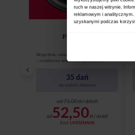
ruch w naszej witrynie. Inf
reklamowym i analitycznym. 
uzyskanymi podczas korzysta
PREMIUM
Wygodnie, smacznie, na Twoich zasadach
W
– codziennie wybierasz spośród 35
–
różnych dań.
r
p
35 dań
do wyboru dziennie
od 75,00 zł / dzień
52,50
od
zł / dzień
Kod:
LATOZNAMI