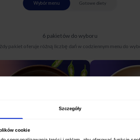
Wybór menu
Gotowe diety
6 pakietów do wyboru
żdy pakiet oferuje różną liczbę dań w codziennym menu do wyb
Szczegóły
 plików cookie
do spersonalizowania treści i reklam, aby oferować funkcje sp