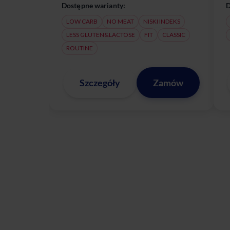
Dostępne warianty:
D
LOW CARB
NO MEAT
NISKI INDEKS
LESS GLUTEN&LACTOSE
FIT
CLASSIC
ROUTINE
Szczegóły
Zamów