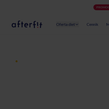
PROMOC
Oferta diet
Cennik
M
Catering dietetyczny Afterfit
Dieta pudełkowa z dostawą
Catering diet
Bielany Wroc