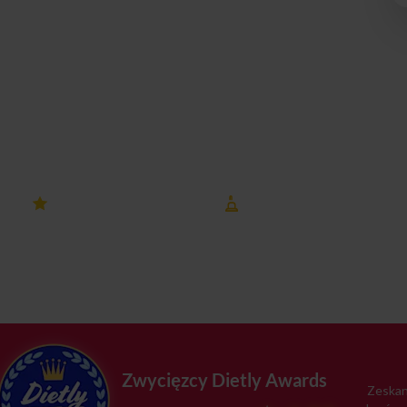
ławskich, możesz mieć pewność, że otrzymujesz
je cele zdrowotne. Dlatego nie czekaj dłużej i zamów naszą
any Wrocławskie
4.8 ocena
8 lat na rynku
na Dietly
Bielany Wrocławskie
Zwycięzcy Dietly Awards
Zeskan