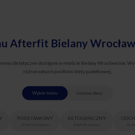
u Afterfit Bielany Wrocław
 menu dietetyczne dostępne w mieście Bielany Wrocławskie. Wy
różnorodnych posiłków diety pudełkowej.
Wybór menu
Gotowe diety
Y
PODSTAWOWY
KETOGENICZNY
ODCH
10
dań
do wyboru
8
dań
do wyboru
15
d