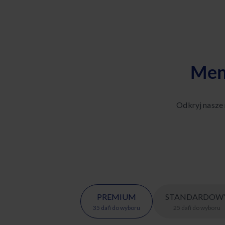
Men
Odkryj nasze
PREMIUM
STANDARDOW
35
dań
do wyboru
25
dań
do wyboru