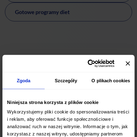
Gotowe programy diet
Zgoda
Szczegóły
O plikach cookies
Co mówią nasi Klienci w Pile
Niniejsza strona korzysta z plików cookie
Wykorzystujemy pliki cookie do spersonalizowania treści
i reklam, aby oferować funkcje społecznościowe i
Sprawdź, dlaczego nasi klienci polecają nasze usługi
analizować ruch w naszej witrynie. Informacje o tym, jak
korzystasz z naszej witryny, udostępniamy partnerom