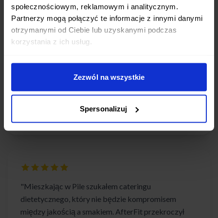
społecznościowym, reklamowym i analitycznym.
Partnerzy mogą połączyć te informacje z innymi danymi
otrzymanymi od Ciebie lub uzyskanymi podczas
korzystania z ich usług.
"AfterFit w Pile to prawdziwe odkrycie! Każdy
posiłek to perfekcyjne połączenie zdrowia i smaku.
Dzięki diecie pudełkowej zyskałam nie tylko więcej
Zezwól na wszystkie
czasu, ale też energię na całe dni pełne wyzwań."
Katarzyna S.
Spersonalizuj
Piła
"Mieszkając w Pile szukałem cateringu
dietetycznego, który nie będzie kompromisem
między jakością a smakiem. AfterFit przekroczył