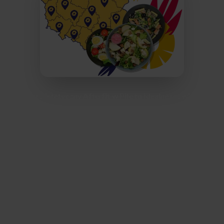
Catering dietetyczny Afterfit w Pile to idealne rozwiązanie
dla osób ceniących zdrowie i wygodę – codziennie
dostarczamy świeże, zbilansowane posiłki pod każdy adres
w mieście. Nasza oferta obejmuje różnorodne diety, w tym
redukcyjne, wegetariańskie i bezglutenowe,
przygotowywane przez doświadczonych dietetyków z
najwyższej jakości lokalnych składników. Dzięki Afterfit
możesz zapomnieć o codziennych zakupach i gotowaniu –
oszczędzasz czas, a jednocześnie masz pewność, że Twoje
posiłki są idealnie dopasowane do Twoich potrzeb. Piła to