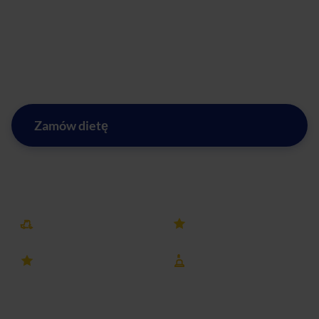
miasto, w którym zdrowe odżywianie staje się łatwe i
dostępne na wyciągnięcie ręki, a każdy dzień z naszą dietą
pudełkową to krok w stronę lepszego samopoczucia i
większej energii.
Zamów dietę
Zobacz menu w mieście Piła
Darmowa dostawa
25k+ opinii
4.8 ocena
8 lat na rynku