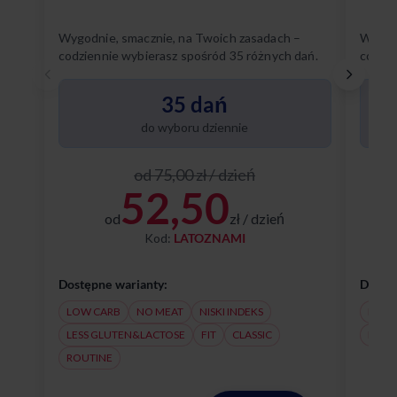
Wygodnie, smacznie, na Twoich zasadach –
Wygodn
codziennie wybierasz spośród 35 różnych dań.
codzie
Poznaj
35 dań
do wyboru dziennie
od 75,00 zł / dzień
52,50
od
zł / dzień
Kod:
LATOZNAMI
Dostępne warianty:
Dostęp
LOW CARB
NO MEAT
NISKI INDEKS
NO M
LESS GLUTEN&LACTOSE
FIT
CLASSIC
LESS
ROUTINE