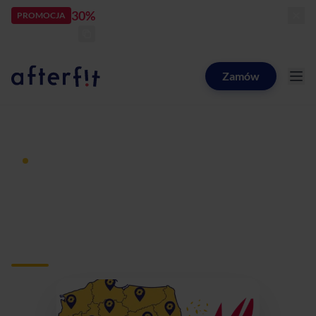
30%
rabatu
PROMOCJA
kod:
LATOZNAMI
zostało:
24
d
05
h
45
m
26
s
Zamów
Catering dietetyczny Afterfit
Dieta pudełkowa z dostawą
Catering dietetyczny
Piła