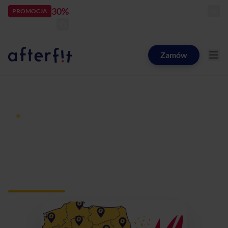
30%
rabatu
PROMOCJA
kod:
LATOZNAMI
zostało:
22
d
05
h
25
m
49
s
Zamów
Catering dietetyczny Afterfit
Dieta pudełkowa z dostawą
Catering dietetyczny
Otwock