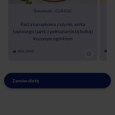
Śniadanie - CLASSIC
Pasta kanapkowa z szynki, serka
S
topionego i jajek z pełnoziarnistą bułką i
cie
kiszonym ogórkiem
84
%
96
% (
404
)
Zamów dietę