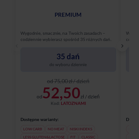
PREMIUM
Wygodnie, smacznie, na Twoich zasadach –
Wygodn
codziennie wybierasz spośród 35 różnych dań.
codzie
Poznaj
35 dań
do wyboru dziennie
od 75,00 zł / dzień
52,50
od
zł / dzień
Kod:
LATOZNAMI
Dostępne warianty:
Dostęp
LOW CARB
NO MEAT
NISKI INDEKS
NO M
LESS GLUTEN&LACTOSE
FIT
CLASSIC
LESS