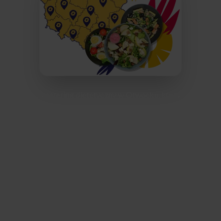
Afterfit to catering dietetyczny w Otwocku, który
codziennie dostarcza świeże, zbilansowane posiłki pod
wskazany adres – zarówno do centrum, jak i do dzielnic
takich jak Świder, Śródborów, Mlądz czy Kresy. Nasze
menu powstaje z lokalnych składników i jest
przygotowywane przez doświadczonych dietetyków,
dzięki czemu każdy posiłek jest nie tylko zdrowy, ale też
smaczny. W ofercie znajdziesz szeroki wybór diet: od
redukcyjnych, przez wegetariańskie, po bezglutenowe –
wszystko dopasowane do Twoich indywidualnych potrzeb.