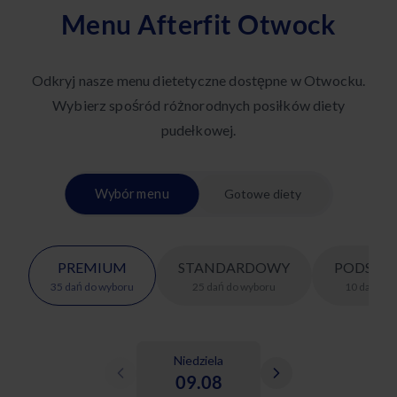
Menu Afterfit Otwock
Odkryj nasze menu dietetyczne dostępne w Otwocku.
Wybierz spośród różnorodnych posiłków diety
pudełkowej.
Wybór menu
Gotowe diety
PREMIUM
STANDARDOWY
PODSTA
35
dań
do wyboru
25
dań
do wyboru
10
dań
do 
Niedziela
09.08