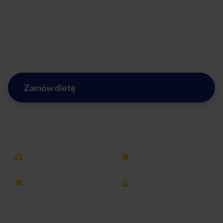
Dieta pudełkowa Afterfit to idealne rozwiązanie dla osób,
które chcą jeść zdrowo, a jednocześnie nie mają czasu na
codzienne gotowanie i zakupy. Z nami zdrowe jedzenie w
Otwocku jest zawsze w zasięgu ręki!
Zamów dietę
Zobacz menu w Otwocku
Darmowa dostawa
25k+ opinii
4.8 ocena
8 lat na rynku