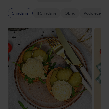
Śniadanie
II Śniadanie
Obiad
Podwieczorek