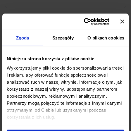
Czy mogę zmienić dietę w trakcie
zamówienia?
Zgoda
Szczegóły
O plikach cookies
Tak, oferujemy elastyczność w zarządzaniu
zamówieniem. Możesz zmieniać dietę, wstrzymywać
dostawy lub modyfikować menu przez nasz panel
Niniejsza strona korzysta z plików cookie
klienta lub aplikację mobilną. Zmiany należy
Wykorzystujemy pliki cookie do spersonalizowania treści
wprowadzić z odpowiednim wyprzedzeniem.
i reklam, aby oferować funkcje społecznościowe i
analizować ruch w naszej witrynie. Informacje o tym, jak
korzystasz z naszej witryny, udostępniamy partnerom
społecznościowym, reklamowym i analitycznym.
Partnerzy mogą połączyć te informacje z innymi danymi
Diety pudełkowe dostępne w Otwocku
otrzymanymi od Ciebie lub uzyskanymi podczas
korzystania z ich usług.
Dieta Przeciwzapalna & Dash
Dieta Wysokobiałkowa