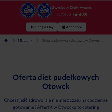
Zwycięzcy Dietly Awards
★ 4.85
31 708 opinii
Google Play
App Store
Miasta
Dieta pudełkowa z dostawą w Otwocku
Oferta diet pudełkowych
Otowck
Chcesz jeść zdrowo, ale nie masz czasu na codzienne
gotowanie? Afterfit w Otwocku to catering