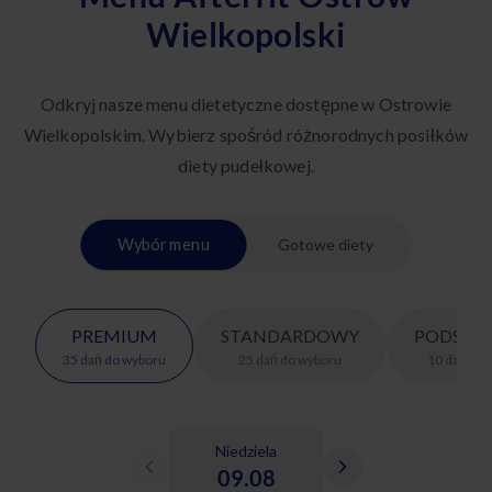
Wielkopolski
Odkryj nasze menu dietetyczne dostępne w Ostrowie
Wielkopolskim. Wybierz spośród różnorodnych posiłków
diety pudełkowej.
Wybór menu
Gotowe diety
PREMIUM
STANDARDOWY
PODSTA
35
dań
do wyboru
25
dań
do wyboru
10
dań
do 
Niedziela
09.08