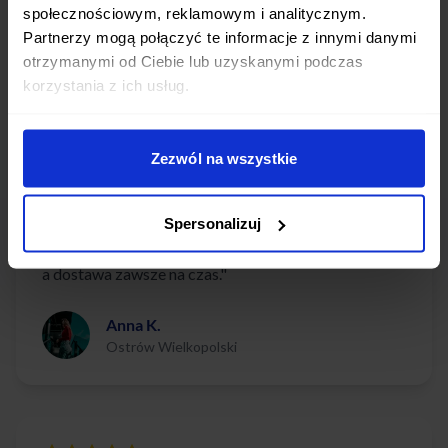
społecznościowym, reklamowym i analitycznym.
Partnerzy mogą połączyć te informacje z innymi danymi
Sprawdź, dlaczego nasi klienci polecają nasze usługi
otrzymanymi od Ciebie lub uzyskanymi podczas
korzystania z ich usług.
Zezwól na wszystkie
"Mieszkanka Ostrowa Wielkopolskiego, długo
szukałam cateringu, który łączy zdrowie i wygodę.
Spersonalizuj
AfterFit spełnił moje oczekiwania – posiłki są świeże,
a dostawa zawsze na czas."
Anna K.
Ostrów Wielkopolski