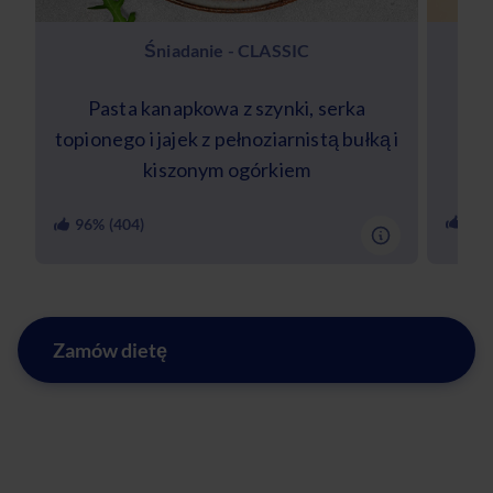
Śniadanie - CLASSIC
Pasta kanapkowa z szynki, serka
S
topionego i jajek z pełnoziarnistą bułką i
cie
kiszonym ogórkiem
84
%
96
% (
404
)
Zamów dietę