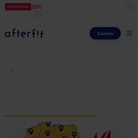
30%
rabatu
PROMOCJA
kod:
LATOZNAMI
zostało:
22
d
11
h
13
m
42
s
Zamów
Catering dietetyczny Afterfit
Dieta pudełkowa z dostawą
Catering dietetyczny
Ostrów Wielkopolski