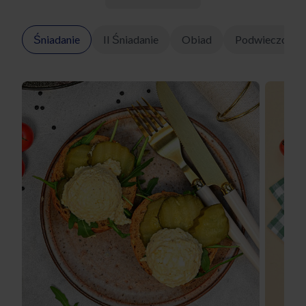
Śniadanie
II Śniadanie
Obiad
Podwieczorek