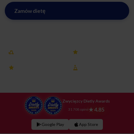
Zamów dietę
Zobacz menu w Ostrowie Wielkopolskim
Darmowa dostawa
25k+ opinii
4.8 ocena
8 lat na rynku
Zwycięzcy Dietly Awards
★ 4.85
31 708 opinii
Google Play
App Store