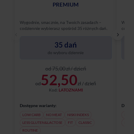
PREMIUM
Wygodnie, smacznie, na Twoich zasadach –
Wygodn
codziennie wybierasz spośród 35 różnych dań.
codzie
Poznaj
35 dań
do wyboru dziennie
od 75,00 zł / dzień
52,50
od
zł / dzień
Kod:
LATOZNAMI
Dostępne warianty:
Dostęp
LOW CARB
NO MEAT
NISKI INDEKS
NO M
LESS GLUTEN&LACTOSE
FIT
CLASSIC
LESS
ROUTINE