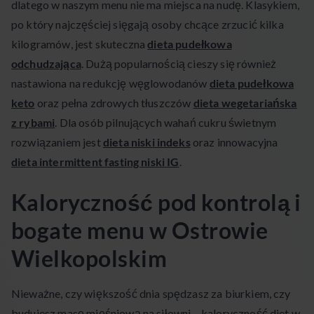
dlatego w naszym menu nie ma miejsca na nudę. Klasykiem,
po który najczęściej sięgają osoby chcące zrzucić kilka
kilogramów, jest skuteczna
dieta pudełkowa
odchudzająca
. Dużą popularnością cieszy się również
nastawiona na redukcję węglowodanów
dieta pudełkowa
keto
oraz pełna zdrowych tłuszczów
dieta wegetariańska
z rybami
. Dla osób pilnujących wahań cukru świetnym
rozwiązaniem jest
dieta niski indeks
oraz innowacyjna
dieta intermittent fasting niski IG
.
Kaloryczność pod kontrolą i
bogate menu w Ostrowie
Wielkopolskim
Nieważne, czy większość dnia spędzasz za biurkiem, czy
budujesz masę mięśniową na siłowni – kaloryczność diet w