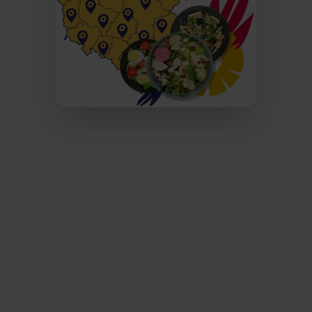
Nie masz czasu na codzienne gotowanie między
obowiązkami zawodowymi a domową rutyną? Wybierz
wygodę i zbilansowane posiłki dopasowane w stu
procentach do Twoich potrzeb. Codziennie dojeżdżasz do
biura w centrum Ostrowa, czy może pracujesz na home
office w zaciszu własnego mieszkania? Nasza dieta
pudełkowa z dostawą do domu lub firmy ułatwi Ci
realizację celów sylwetkowych i zdrowotnych każdego
dnia.