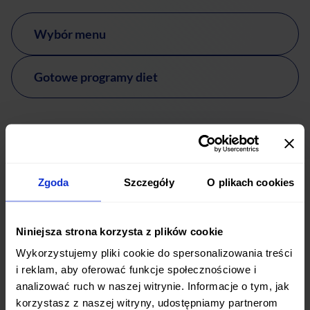
Wybór menu
Gotowe programy diet
Zgoda
Szczegóły
O plikach cookies
Niniejsza strona korzysta z plików cookie
Wykorzystujemy pliki cookie do spersonalizowania treści
i reklam, aby oferować funkcje społecznościowe i
Co mówią nasi Klienci w
analizować ruch w naszej witrynie. Informacje o tym, jak
Ostrowie Wielkopolskim
korzystasz z naszej witryny, udostępniamy partnerom