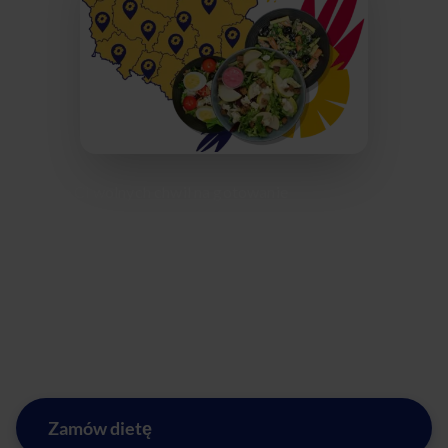
Brakuje Ci wolnych chwil na gotowanie
pełnowartościowych posiłków? Z pomocą przychodzi
nowoczesna dieta z dowozem na terenie najstarszego
miasta w Polsce. Zamiast liczyć kalorie i stać w kolejkach,
zamów catering dietetyczny prosto do biura lub domu.
Ciesz się smakiem precyzyjnie skomponowanych dań,
których skład i kaloryczność dyktujesz Ty!
Zamów dietę