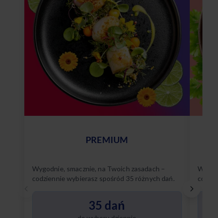
PREMIUM
Wygodnie, smacznie, na Twoich zasadach –
Wygodn
codziennie wybierasz spośród 35 różnych dań.
codzie
Poznaj
35 dań
do wyboru dziennie