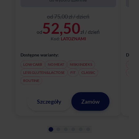
od 75,00 zł / dzień
52,50
od
zł / dzień
Kod:
LATOZNAMI
Dostępne warianty:
Dostęp
LOW CARB
NO MEAT
NISKI INDEKS
NO M
LESS GLUTEN&LACTOSE
FIT
CLASSIC
LESS
ROUTINE
Szczegóły
Zamów