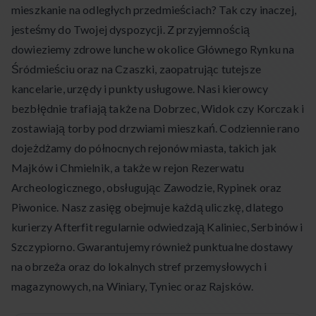
mieszkanie na odległych przedmieściach? Tak czy inaczej,
jesteśmy do Twojej dyspozycji. Z przyjemnością
dowieziemy zdrowe lunche w okolice Głównego Rynku na
Śródmieściu oraz na Czaszki, zaopatrując tutejsze
kancelarie, urzędy i punkty usługowe. Nasi kierowcy
bezbłędnie trafiają także na Dobrzec, Widok czy Korczak i
zostawiają torby pod drzwiami mieszkań. Codziennie rano
dojeżdżamy do północnych rejonów miasta, takich jak
Majków i Chmielnik, a także w rejon Rezerwatu
Archeologicznego, obsługując Zawodzie, Rypinek oraz
Piwonice. Nasz zasięg obejmuje każdą uliczkę, dlatego
kurierzy Afterfit regularnie odwiedzają Kaliniec, Serbinów i
Szczypiorno. Gwarantujemy również punktualne dostawy
na obrzeża oraz do lokalnych stref przemysłowych i
magazynowych, na Winiary, Tyniec oraz Rajsków.