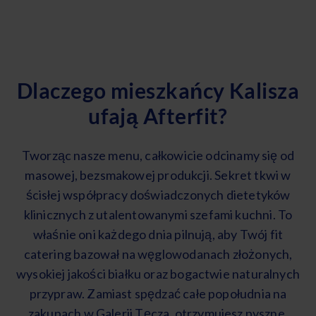
Dlaczego mieszkańcy Kalisza
ufają Afterfit?
Tworząc nasze menu, całkowicie odcinamy się od
masowej, bezsmakowej produkcji. Sekret tkwi w
ścisłej współpracy doświadczonych dietetyków
klinicznych z utalentowanymi szefami kuchni. To
właśnie oni każdego dnia pilnują, aby Twój fit
catering bazował na węglowodanach złożonych,
wysokiej jakości białku oraz bogactwie naturalnych
przypraw. Zamiast spędzać całe popołudnia na
zakupach w Galerii Tęcza, otrzymujesz pyszne,