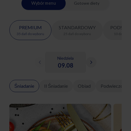
Wybór menu
Gotowe diety
PREMIUM
STANDARDOWY
PODSTA
35
dań
do wyboru
25
dań
do wyboru
10
dań
do 
Niedziela
09.08
Śniadanie
II Śniadanie
Obiad
Podwieczorek