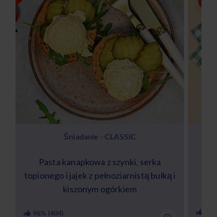
Śniadanie - CLASSIC
Pasta kanapkowa z szynki, serka
S
topionego i jajek z pełnoziarnistą bułką i
cie
kiszonym ogórkiem
84
%
96
% (
404
)