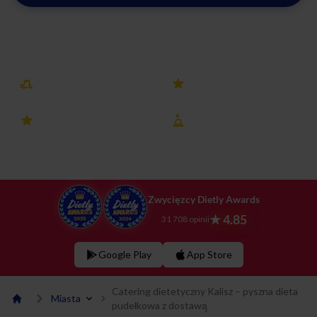
Zobacz menu w Kaliszu
Darmowa dostawa
25k+ opinii
4.8 ocena
8 lat na rynku
Zwycięzcy Dietly Awards
★ 4.85
31 708 opinii
Google Play
App Store
Catering dietetyczny Kalisz – pyszna dieta
Miasta
pudełkowa z dostawą