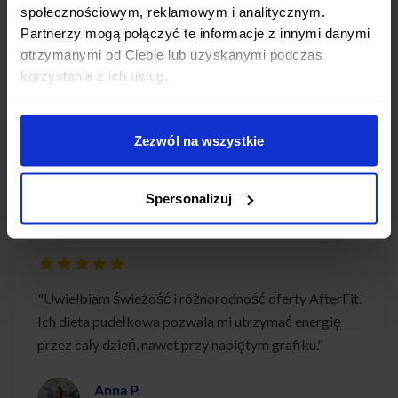
społecznościowym, reklamowym i analitycznym.
Partnerzy mogą połączyć te informacje z innymi danymi
otrzymanymi od Ciebie lub uzyskanymi podczas
korzystania z ich usług.
Co mówią nasi Klienci w
Kaliszu
Zezwól na wszystkie
Sprawdź, dlaczego nasi klienci polecają nasze usługi
Spersonalizuj
"Uwielbiam świeżość i różnorodność oferty AfterFit.
Ich dieta pudełkowa pozwala mi utrzymać energię
przez cały dzień, nawet przy napiętym grafiku."
Anna P.