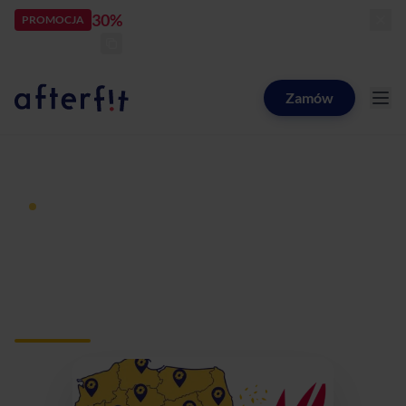
30%
rabatu
PROMOCJA
kod:
LATOZNAMI
zostało:
22
d
13
h
49
m
00
s
Zamów
Catering dietetyczny Afterfit
Dieta pudełkowa z dostawą
Catering dietetyczny
Kalisz