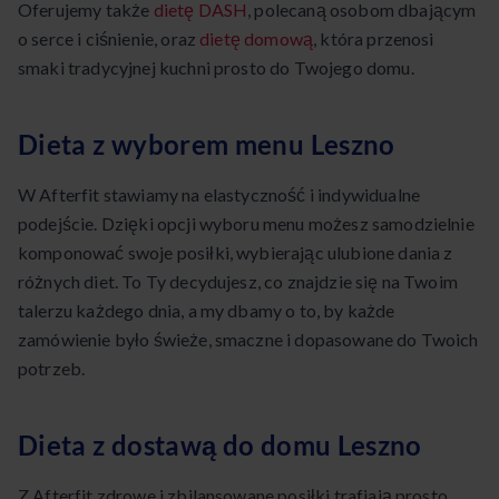
Oferujemy także
dietę DASH
, polecaną osobom dbającym
o serce i ciśnienie, oraz
dietę domową
, która przenosi
smaki tradycyjnej kuchni prosto do Twojego domu.
Dieta z wyborem menu Leszno
W Afterfit stawiamy na elastyczność i indywidualne
podejście. Dzięki opcji wyboru menu możesz samodzielnie
komponować swoje posiłki, wybierając ulubione dania z
różnych diet. To Ty decydujesz, co znajdzie się na Twoim
talerzu każdego dnia, a my dbamy o to, by każde
zamówienie było świeże, smaczne i dopasowane do Twoich
potrzeb.
Dieta z dostawą do domu Leszno
Z Afterfit zdrowe i zbilansowane posiłki trafiają prosto