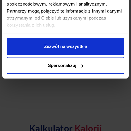
społecznościowym, reklamowym i analitycznym.
Dieta Wybór Menu
Dieta Wege z rybami
Partnerzy mogą połączyć te informacje z innymi danymi
otrzymanymi od Ciebie lub uzyskanymi podczas
Hashi Low Gluten&Lactose
Dieta Wegańska
korzystania z ich usług.
Dieta Sportowa na masę & Samuraj
Dieta Paleo
Dieta Odchudzająca
Post przerywany Niski IG
Zezwól na wszystkie
Dieta Keto
Dieta Domowa
Dieta Niski indeks
Spersonalizuj
Kalkulator
Kalorii