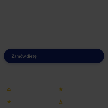
czemu każdy znajdzie opcję dopasowaną do swoich
potrzeb. Dieta pudełkowa Leszno to idealne rozwiązanie
dla osób aktywnych, które chcą dbać o zdrowie bez
tracenia czasu na zakupy i gotowanie. Z Afterfit zdrowe
jedzenie staje się codziennością, a każdy posiłek to krok w
stronę lepszego samopoczucia i energii na co dzień.
Zamów dietę
Zobacz menu w Lesznie
Darmowa dostawa
25k+ opinii
4.8 ocena
8 lat na rynku