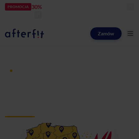
30%
rabatu
PROMOCJA
kod:
LATOZNAMI
zostało:
25
d
14
h
53
m
11
s
Zamów
Catering dietetyczny Afterfit
Dieta pudełkowa z dostawą
Catering dietetyczny
Leszno