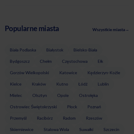
Popularne miasta
Wszystkie miasta
→
Biała Podlaska
Białystok
Bielsko-Biała
Bydgoszcz
Chełm
Częstochowa
Ełk
Gorzów Wielkopolski
Katowice
Kędzierzyn-Koźle
Kielce
Kraków
Kutno
Łódź
Lublin
Mielec
Olsztyn
Opole
Ostrołęka
Ostrowiec Świętokrzyski
Płock
Poznań
Przemyśl
Racibórz
Radom
Rzeszów
Skierniewice
Stalowa Wola
Suwałki
Szczecin