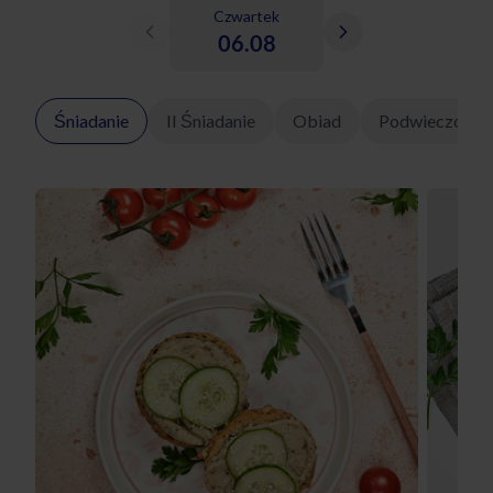
Czwartek
06.08
Śniadanie
II Śniadanie
Obiad
Podwieczorek