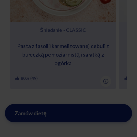
Śniadanie - CLASSIC
Pasta z fasoli i karmelizowanej cebuli z
bułeczką pełnoziarnistą i sałatką z
s
ogórka
80
% (
49
)
97
%
Zamów dietę