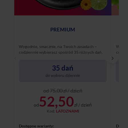
PREMIUM
Wygodnie, smacznie, na Twoich zasadach –
Wygodn
codziennie wybierasz spośród 35 różnych dań.
codzie
Poznaj
35 dań
do wyboru dziennie
od 75,00 zł / dzień
52,50
od
zł / dzień
Kod:
LATOZNAMI
Dostępne warianty:
Dostęp