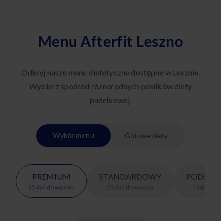
Menu Afterfit Leszno
Odkryj nasze menu dietetyczne dostępne w Lesznie.
Wybierz spośród różnorodnych posiłków diety
pudełkowej.
Wybór menu
Gotowe diety
PREMIUM
STANDARDOWY
PODSTA
35
dań
do wyboru
25
dań
do wyboru
10
dań
do 