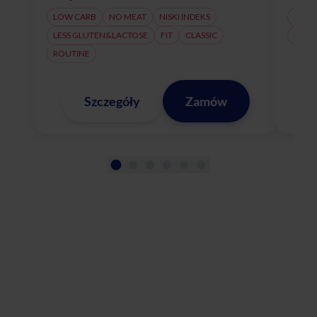
LOW CARB
NO MEAT
NISKI INDEKS
NO M
LESS GLUTEN&LACTOSE
FIT
CLASSIC
LESS
ROUTINE
Szczegóły
Zamów