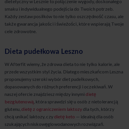
dietetyczny w Lesznie to połączenie wygody, doskonałego
smaku i indywidualnego podejścia do Twoich potrzeb.
Każdy zestaw posiłków to nie tylko oszczędność czasu, ale
także gwarancja jakości i świeżości, które wspierają Twoje
cele zdrowotne.
Dieta pudełkowa Leszno
W Afterfit wiemy, że zdrowa dieta to nie tylko kalorie, ale
przede wszystkim styl życia. Dlatego mieszkańcom Leszna
proponujemy szeroki wybór diet pudełkowych,
dopasowanych do różnych preferencji i oczekiwań. W
naszej ofercie znajdziesz między innymi
dietę
bezglutenową
, która sprawdzi się u osób z nietolerancją
glutenu,
dietę z ograniczeniem laktozy
dla tych, którzy
chcą unikać laktozy, czy
dietę keto
— idealną dla osób
szukających niskowęglowodanowych rozwiązań.