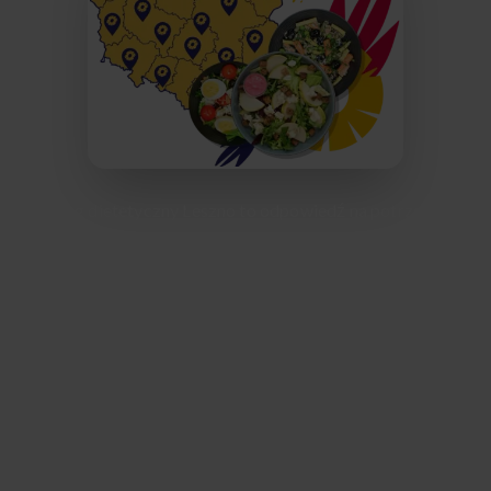
Catering dietetyczny Leszno to odpowiedź na potrzeby
mieszkańców, którzy chcą jeść zdrowo i wygodnie,
niezależnie od tego, czy mieszkają w centrum, Zatorzu czy
Gronowie. Afterfit dostarcza codziennie świeże,
zbilansowane posiłki prosto pod wskazany adres –
zarówno do domu, jak i do pracy. Nasze menu powstaje z
lokalnych produktów, a każdy plan dietetyczny jest
opracowywany przez doświadczonych specjalistów.
Oferujemy szeroki wybór diet: od redukcyjnych, przez
wegetariańskie, po bezglutenowe i niskolaktozowe, dzięki