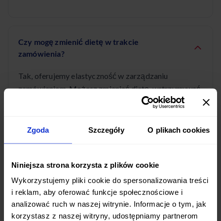
Czy mogę zmienić dietę w trakcie
zamówienia?
Tak, oferujemy elastyczność w zarządzaniu
zamówieniem. Możesz zmieniać dietę, wstrzymywać
dostawy lub modyfikować menu przez nasz panel
klienta lub aplikację mobilną. Zmiany należy
wprowadzić z odpowiednim wyprzedzeniem.
Zgoda
Szczegóły
O plikach cookies
Niniejsza strona korzysta z plików cookie
Wykorzystujemy pliki cookie do spersonalizowania treści
Diety pudełkowe dostępne w Lesznie
i reklam, aby oferować funkcje społecznościowe i
analizować ruch w naszej witrynie. Informacje o tym, jak
korzystasz z naszej witryny, udostępniamy partnerom
Dieta Przeciwzapalna & Dash
Dieta Wysokobiałkowa