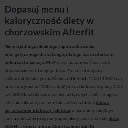
Dopasuj menu i
kaloryczność diety w
chorzowskim Afterfit
Nie ma jednego idealnego zapotrzebowania
energetycznego dla każdego, dlatego nasza oferta to
pełna customizacja.
Możesz u nas zamówić warianty
dopasowane do Twojego trybu życia – oferujemy
różnorodną kaloryczność diet, od lekkich 1200 i 1500 kcal,
przez optymalne 2000 kcal, aż po rozbudowane plany 2500
czy 3000 kcal dla osób bardzo aktywnych. Jeśli zmagasz
się z nietolerancjami, w menu czeka na Ciebie
dieta z
ograniczeniem laktozy i glutenu
, a osobom pilnującym
cukru polecamy programy specjalistyczne, takie jak
dieta
DASH
czy
dieta intermittent fasting niski IG
.