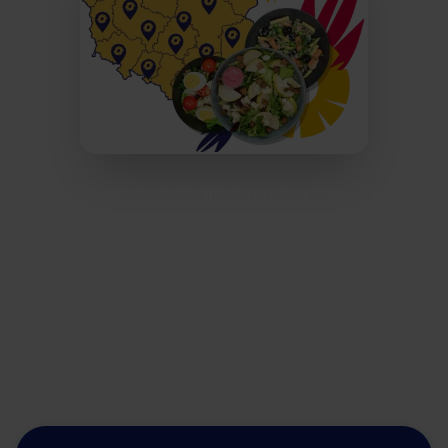
Brakuje Ci czasu na gotowanie po pracy, a stanie w korkach
na ulicy Wolności skutecznie odbiera chęci na robienie
zakupów? Catering dietetyczny w Chorzowie od Afterfit
szybko rozwiązuje ten problem. Zamiast liczyć makro w
kuchni, możesz spokojnie pójść na spacer po Parku
Śląskim. My zajmiemy się resztą – skomponujemy,
przygotujemy i dostarczymy pyszne pudełka prosto pod
Twój adres, dbając o idealny balans witamin i smaku.