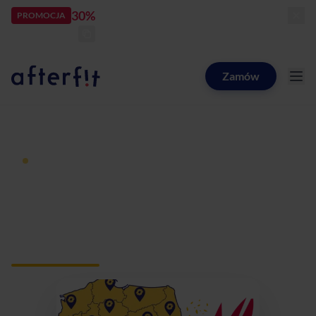
30%
rabatu
PROMOCJA
kod:
LATOZNAMI
zostało:
24
d
23
h
24
m
59
s
Zamów
Catering dietetyczny Afterfit
Dieta pudełkowa z dostawą
Catering dietetyczny
Chorzów