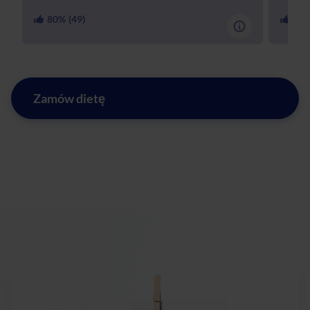
80
% (
49
)
97
%
Zamów dietę