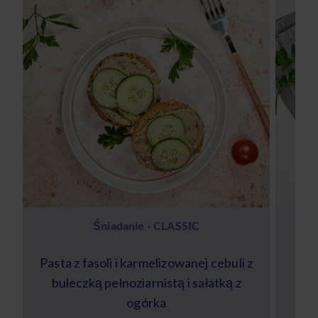
Śniadanie - CLASSIC
Pasta z fasoli i karmelizowanej cebuli z
bułeczką pełnoziarnistą i sałatką z
s
ogórka