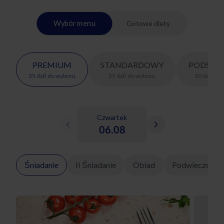
Wybór menu
Gotowe diety
PREMIUM
STANDARDOWY
PODSTA
35
dań
do wyboru
25
dań
do wyboru
10
dań
do 
Czwartek
06.08
Śniadanie
II Śniadanie
Obiad
Podwieczorek