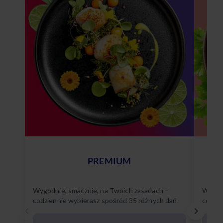
PREMIUM
Wygodnie, smacznie, na Twoich zasadach –
Wygodn
codziennie wybierasz spośród 35 różnych dań.
codzie
Poznaj