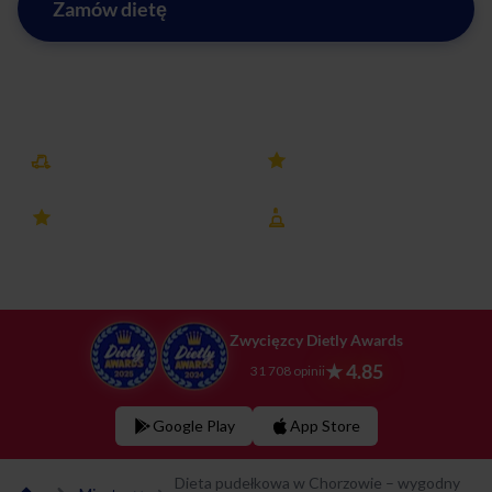
Zamów dietę
Zobacz menu w Chorzowie
Darmowa dostawa
25k+ opinii
4.8 ocena
8 lat na rynku
Zwycięzcy Dietly Awards
★ 4.85
31 708 opinii
Google Play
App Store
Dieta pudełkowa w Chorzowie – wygodny