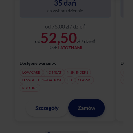
35 dań
do wyboru dziennie
od 75,00 zł / dzień
52,50
od
zł / dzień
Kod:
LATOZNAMI
Dostępne warianty:
Dostęp
LOW CARB
NO MEAT
NISKI INDEKS
NO M
LESS GLUTEN&LACTOSE
FIT
CLASSIC
LESS
ROUTINE
Szczegóły
Zamów