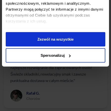
gotowania. Każde danie to kulinarna przyjemność
społecznościowym, reklamowym i analitycznym.
połączona z dbałością o zdrowie i energię!"
Partnerzy mogą połączyć te informacje z innymi danymi
otrzymanymi od Ciebie lub uzyskanymi podczas
Beata K.
korzystania z ich usług.
Chorzów
Zezwól na wszystkie
Spersonalizuj
"Catering dietetyczny w Chorzowie od AfterFit to
najlepsze rozwiązanie dla zapracowanych osób!
Świeże składniki, rewelacyjny smak i zawsze
punktualna dostawa w całym mieście."
Rafał G.
Chorzów