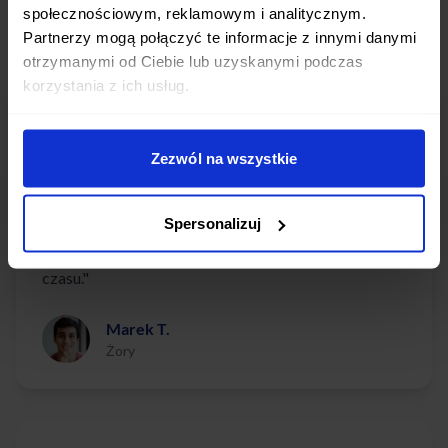
Sprawdź, dlaczego nasi klienci polecają nasze usługi
społecznościowym, reklamowym i analitycznym.
Partnerzy mogą połączyć te informacje z innymi danymi
otrzymanymi od Ciebie lub uzyskanymi podczas
korzystania z ich usług.
"Mieszkam w Żorach i codziennie wcześnie
Zezwól na wszystkie
wyjeżdżam do pracy. Odkąd przerzuciłem się na
Afterfit, moje poranki są o wiele spokojniejsze. Torba
Spersonalizuj
zawsze czeka pod drzwiami, a posiłki są po prostu
pyszne. Mega wygoda i ogromna oszczędność
czasu."
Marek T.
Żory