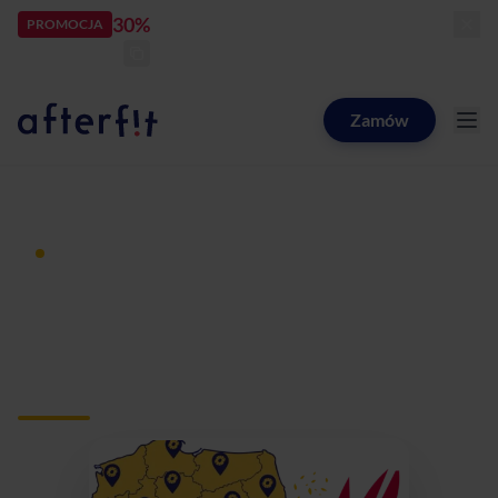
30%
rabatu
PROMOCJA
kod:
LATOZNAMI
zostało:
22
d
22
h
34
m
06
s
Zamów
Catering dietetyczny Afterfit
Dieta pudełkowa z dostawą
Catering dietetyczny
Żory