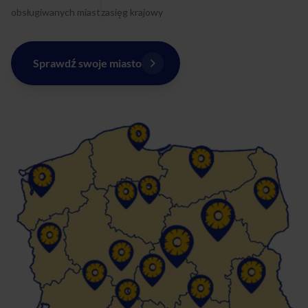
obsługiwanych miast
zasięg krajowy
Sprawdź swoje miasto