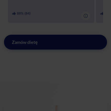
88
% (
84
)
91
%
Zamów dietę