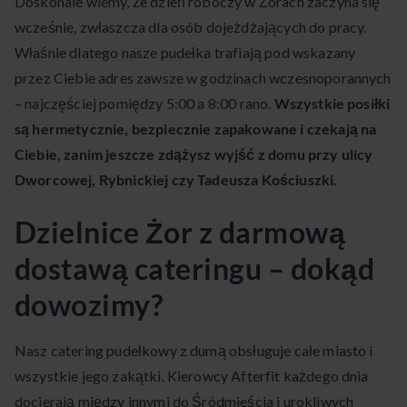
Doskonale wiemy, że dzień roboczy w Żorach zaczyna się
wcześnie, zwłaszcza dla osób dojeżdżających do pracy.
Właśnie dlatego nasze pudełka trafiają pod wskazany
przez Ciebie adres zawsze w godzinach wczesnoporannych
– najczęściej pomiędzy 5:00 a 8:00 rano.
Wszystkie posiłki
są hermetycznie, bezpiecznie zapakowane i czekają na
Ciebie, zanim jeszcze zdążysz wyjść z domu przy ulicy
Dworcowej, Rybnickiej czy Tadeusza Kościuszki.
Dzielnice Żor z darmową
dostawą cateringu – dokąd
dowozimy?
Nasz catering pudełkowy z dumą obsługuje całe miasto i
wszystkie jego zakątki. Kierowcy Afterfit każdego dnia
docierają między innymi do Śródmieścia i urokliwych