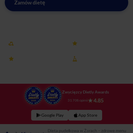
Zamów dietę
Zobacz menu w Żorach
Darmowa dostawa
25k+ opinii
4.8 ocena
8 lat na rynku
Zwycięzcy Dietly Awards
★ 4.85
31 708 opinii
Google Play
App Store
Dieta pudełkowa w Żorach – zdrowe menu