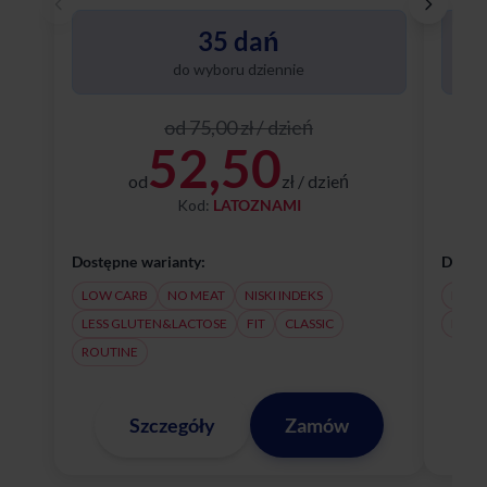
Poznaj
35 dań
do wyboru dziennie
od 75,00 zł / dzień
52,50
od
zł / dzień
Kod:
LATOZNAMI
Dostępne warianty:
Dostęp
LOW CARB
NO MEAT
NISKI INDEKS
NO M
LESS GLUTEN&LACTOSE
FIT
CLASSIC
LESS
ROUTINE
Szczegóły
Zamów