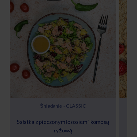
Śniadanie - CLASSIC
Sałatka z pieczonym łososiem i komosą
Kak
ryżową