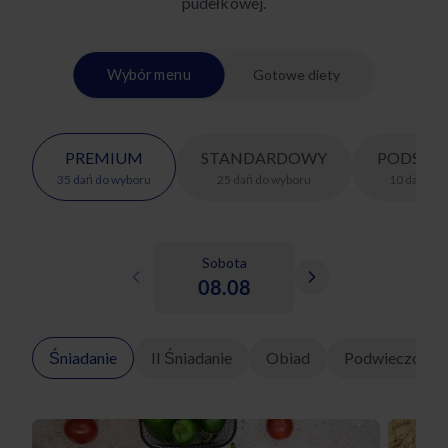
pudełkowej.
Wybór menu
Gotowe diety
PREMIUM
STANDARDOWY
PODSTA
35
dań
do wyboru
25
dań
do wyboru
10
dań
do 
Sobota
08.08
Śniadanie
II Śniadanie
Obiad
Podwieczorek