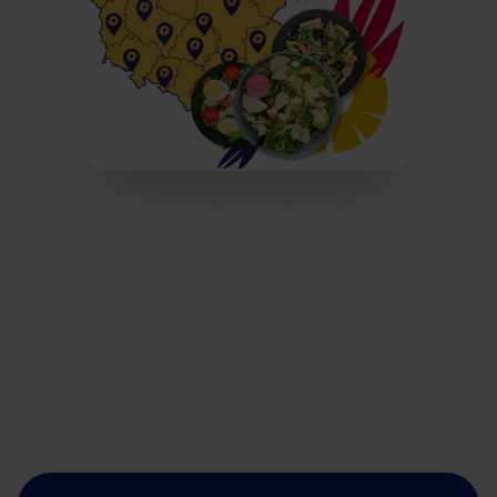
Praca w akceleratorze biznesowym KSSENON, codzienne
dojazdy i domowe obowiązki sprawiają, że brakuje Ci
czasu na gotowanie? Nasza dieta pudełkowa z dostawą do
domu to idealne rozwiązanie dla zapracowanych
mieszkańców Żor. Zamiast spędzać popołudnia w
kolejkach marketów, wybierz zbilansowane posiłki od
Afterfit i ciesz się wspaniałym smakiem bez żadnego
wysiłku.