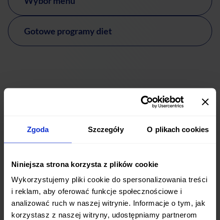
Wybór menu
Gotowe programy diet
Zgoda
Szczegóły
O plikach cookies
Niniejsza strona korzysta z plików cookie
Co powiedzieli Klienci z Żor o
Wykorzystujemy pliki cookie do spersonalizowania treści
Afterfit?
i reklam, aby oferować funkcje społecznościowe i
analizować ruch w naszej witrynie. Informacje o tym, jak
korzystasz z naszej witryny, udostępniamy partnerom