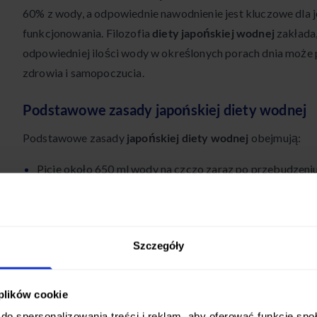
60% z wody, a odpowiednie nawodnienie jest kluczowe dla
funkcjonowania. Filozofia
diety japońskiej wodnej
zakłada,
odpowiedniej ilości wody w określonych porach dnia może p
zdrowia i samopoczucia.
Podstawowe zasady japońskiej diety wodnej
Podstawowe zasady
japońskiej diety wodnej
obejmują:
Picie około 650 ml wody na czczo zaraz po przebudzeni
Picie wody 20-30 minut przed posiłkami
Unikanie picia w trakcie posiłków
Szczegóły
Picie wody małymi łykami
Dodawanie szczypty soli kamiennej do wody
 plików cookie
do spersonalizowania treści i reklam, aby oferować funkcje sp