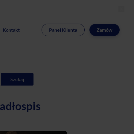
MI
Kontakt
Panel Klienta
Zamów
Szukaj
jadłospis