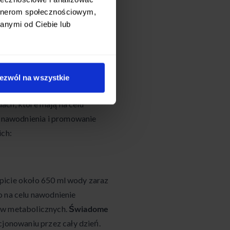
ieżych i mało przetworzonych
artnerom społecznościowym,
 składników odżywczych.
anymi od Ciebie lub
niem ma przynieść najlepsze
ezwól na wszystkie
dach, które mają na celu
 nawodnienia i promowanie
ich:
 picie około 650 ml wody zaraz
o na celu nawodnienie
sów metabolicznych.
Świadome
onowaniu przez cały dzień.