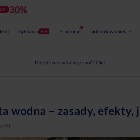
30%
rabatu
LATOZNA
d
h
m
s
Użyj kodu:
JA
zostało:
24
23
28
43
enu
Aplikacja
Promocje
Gdzie dowozimy
New
Wybór Menu
Gotowe programy diet
Diety
Przepisy
Kaloryczność Diet
a wodna – zasady, efekty, 
erfit