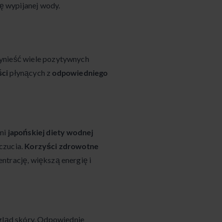
ę wypijanej wody.
ynieść wiele pozytywnych
ści
płynących z
odpowiedniego
ami
japońskiej diety wodnej
czucia.
Korzyści zdrowotne
ntrację, większą energię i
ląd skóry. Odpowiednie