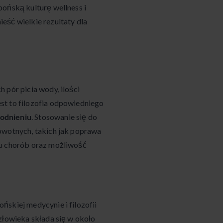
pońską kulturę wellness i
eść wielkie rezultaty dla
 pór picia wody, ilości
st to filozofia odpowiedniego
odnieniu
. Stosowanie się do
owotnych, takich jak poprawa
iu chorób oraz możliwość
ńskiej medycynie i filozofii
złowieka składa się w około