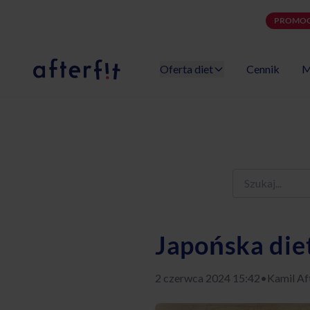
PROMOC
Oferta diet
Cennik
M
Catering dietetyczny Afterfit
Japońska diet
2 czerwca 2024 15:42
•
Kamil Aft