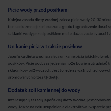
Picie wody przed posiłkami
Kolejna zasada
diety wodnej
zaleca picie wody 20-30 minu
to na celu zmniejszenie uczucia głodu i ograniczenie ilości
szklanki wody przed posiłkiem może dać uczucie sytości i z
Unikanie picia w trakcie posiłków
Japońska dieta wodna
zaleca unikanie picia jakichkolwie
posiłków. Picie podczas jedzenia może bowiem utrudniać tr
składników odżywczych. Jest to jeden z ważnych
zdrowych
promowanych przez tę dietę.
Dodatek soli kamiennej do wody
Interesującą zasadą
japońskiej diety wodnej
jest dodawani
wody. Ma to na celu uzupełnienie elektrolitów i wsparcie 