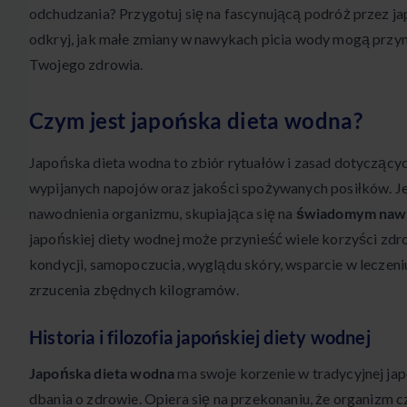
odchudzania? Przygotuj się na fascynującą podróż przez ja
odkryj, jak małe zmiany w nawykach picia wody mogą przyni
Twojego zdrowia.
Czym jest japońska dieta wodna?
Japońska dieta wodna to zbiór rytuałów i zasad dotyczących
wypijanych napojów oraz jakości spożywanych posiłków. Je
nawodnienia organizmu, skupiająca się na
świadomym naw
japońskiej diety wodnej może przynieść wiele korzyści zdr
kondycji, samopoczucia, wyglądu skóry, wsparcie w leczen
zrzucenia zbędnych kilogramów.
Historia i filozofia japońskiej diety wodnej
Japońska dieta wodna
ma swoje korzenie w tradycyjnej japo
dbania o zdrowie. Opiera się na przekonaniu, że organizm c