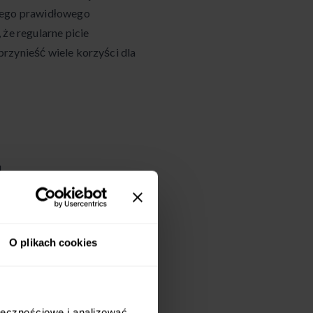
 jego prawidłowego
 że regularne picie
rzynieść wiele korzyści dla
u
O plikach cookies
ołecznościowe i analizować