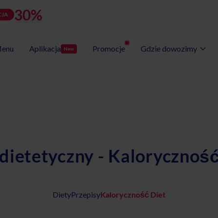
30%
rabatu
LATOZNA
d
h
m
s
Użyj kodu:
JA
zostało:
25
17
39
13
enu
Aplikacja
Promocje
Gdzie dowozimy
New
Wybór Menu
Gotowe programy diet
 dietetyczny - Kaloryczność
Diety
Przepisy
Kaloryczność Diet