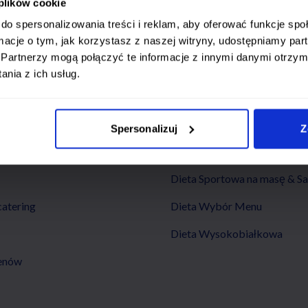
ng
Popularne diety
 plików cookie
do spersonalizowania treści i reklam, aby oferować funkcje sp
nta
Dieta Keto
ormacje o tym, jak korzystasz z naszej witryny, udostępniamy p
Partnerzy mogą połączyć te informacje z innymi danymi otrzym
na start
Dieta Niski Indeks
nia z ich usług.
Dieta Odchudzająca
Dieta Paleo
Spersonalizuj
Z
Dieta Post przerywany Niski
Dieta Sportowa na masę & S
catering
Dieta Wybór Menu
Dieta Wysokobiałkowa
genów