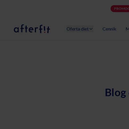
PROMOC
Oferta diet
Cennik
M
Catering dietetyczny Afterfit
Blog