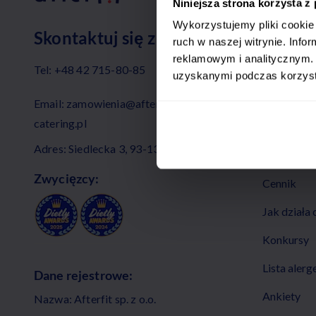
Cateri
Niniejsza strona korzysta z
Wykorzystujemy pliki cookie 
Skontaktuj się z nami
Panel Klie
ruch w naszej witrynie. Inf
reklamowym i analitycznym. 
Tel:
+48 42 715-80-85
Rabat 35% 
uzyskanymi podczas korzysta
O nas
Email:
zamowienia@afterfit-
catering.pl
Kontakt
Adres: Siedlecka 3, 93-138 Łódź
Menu
Zwycięzcy:
Cennik
Jak działa 
Konkursy
Lista aler
Dane rejestrowe:
Ankiety
Nazwa: Afterfit sp. z o.o.