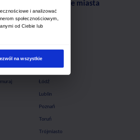
Popularne miasta
ołecznościowe i analizować
Białystok
artnerom społecznościowym,
anymi od Ciebie lub
Bydgoszcz
Częstochowa
Gdynia
ezwól na wszystkie
 IG
Kraków
amuraj
Łódź
Lublin
Poznań
Toruń
Trójmiasto