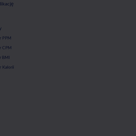
likację
y
or PPM
or CPM
r BMI
 Kalorii