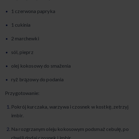
1 czerwona papryka
1 cukinia
2 marchewki
sól, pieprz
olej kokosowy do smażenia
ryż brązowy do podania
Przygotowanie:
Pokrój kurczaka, warzywa i czosnek w kostkę, zetrzyj
imbir.
Na rozgrzanym oleju kokosowym podsmaż cebulę, po
chwili dodaj czosnek i imbir.