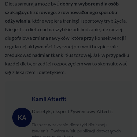
Dieta samuraja może być
dobrym wyborem dla osób
szukających zdrowego, zrównoważonego sposobu
odżywiania
, które wspiera treningi i sportowy tryb życia.
Nie jest to dieta cud na szybkie odchudzanie, ale raczej
długofalowa zmiana nawyków, która przy konsekwencji i
regularnej aktywności fizycznej pozwoli bezpiecznie
zredukować nadmiar tkanki tłuszczowej. Jak w przypadku
każdej diety, przed jej rozpoczęciem warto skonsultować
się z lekarzem i dietetykiem.
Kamil Afterfit
Dietetyk, ekspert żywieniowy Afterfit
KA
Ekspert w zakresie dietetyki klinicznej i
żywienia. Twórca wielu publikacji dotyczących
zdrowego trybu życia.