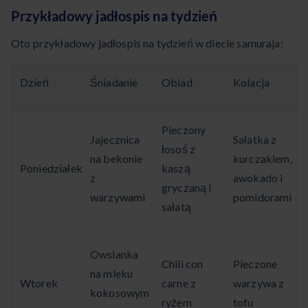
Przykładowy jadłospis na tydzień
Oto przykładowy jadłospis na tydzień w diecie samuraja:
Dzień
Śniadanie
Obiad
Kolacja
Pieczony
Jajecznica
Sałatka z
łosoś z
na bekonie
kurczakiem,
Poniedziałek
kaszą
z
awokado i
gryczaną i
warzywami
pomidorami
sałatą
Owsianka
Chili con
Pieczone
na mleku
Wtorek
carne z
warzywa z
kokosowym
ryżem
tofu