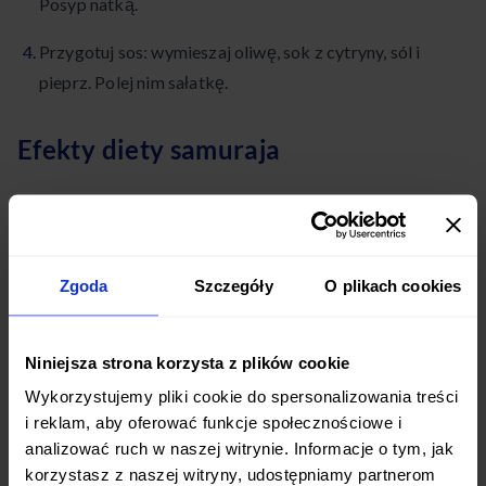
Posyp natką.
Przygotuj sos: wymieszaj oliwę, sok z cytryny, sól i
pieprz. Polej nim sałatkę.
Efekty diety samuraja
Korzyści zdrowotne
Stosowanie diety samuraja może przynieść wiele korzyści
zdrowotnych, takich jak:
Zgoda
Szczegóły
O plikach cookies
Poprawa składu ciała
– zwiększenie masy mięśniowej i
redukcja tkanki tłuszczowej dzięki odpowiedniemu
Niniejsza strona korzysta z plików cookie
bilansowi makroskładników i regularnej aktywności
Wykorzystujemy pliki cookie do spersonalizowania treści
fizycznej
i reklam, aby oferować funkcje społecznościowe i
analizować ruch w naszej witrynie. Informacje o tym, jak
Lepsze samopoczucie i więcej energii
dzięki
korzystasz z naszej witryny, udostępniamy partnerom