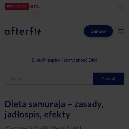
30%
rabatu
PROMOCJA
kod:
LATOZNAMI
zostało:
24
d
15
h
44
m
54
s
Zamów
Catering dietetyczny Afterfit
Diety
Przepisy
Kaloryczność Diet
Szukaj
Dieta samuraja – zasady,
jadłospis, efekty
24 czerwca 2024 09:54
•
Kamil Afterfit