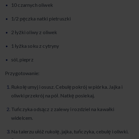
10 czarnych oliwek
1/2 pęczka natki pietruszki
2 łyżki oliwy z oliwek
1 łyżka soku z cytryny
sól, pieprz
Przygotowanie:
Rukolę umyj i osusz. Cebulę pokrój w piórka. Jajka i
oliwki przekrój na pół. Natkę posiekaj.
Tuńczyka odsącz z zalewy i rozdziel na kawałki
widelcem.
Na talerzu ułóż rukolę, jajka, tuńczyka, cebulę i oliwki.