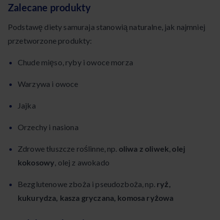
Zalecane produkty
Podstawę diety samuraja stanowią naturalne, jak najmniej
przetworzone produkty:
Chude mięso, ryby i owoce morza
Warzywa i owoce
Jajka
Orzechy i nasiona
Zdrowe tłuszcze roślinne, np.
oliwa z oliwek
,
olej
kokosowy
, olej z awokado
Bezglutenowe zboża i pseudozboża, np.
ryż,
kukurydza, kasza gryczana, komosa ryżowa