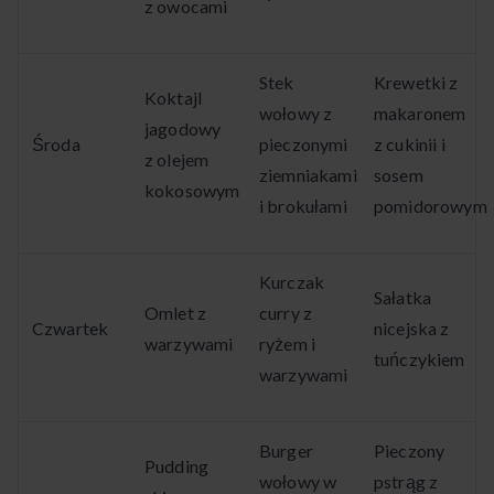
z owocami
Stek
Krewetki z
Koktajl
wołowy z
makaronem
jagodowy
Środa
pieczonymi
z cukinii i
z olejem
ziemniakami
sosem
kokosowym
i brokułami
pomidorowym
Kurczak
Sałatka
Omlet z
curry z
Czwartek
nicejska z
warzywami
ryżem i
tuńczykiem
warzywami
Burger
Pieczony
Pudding
wołowy w
pstrąg z