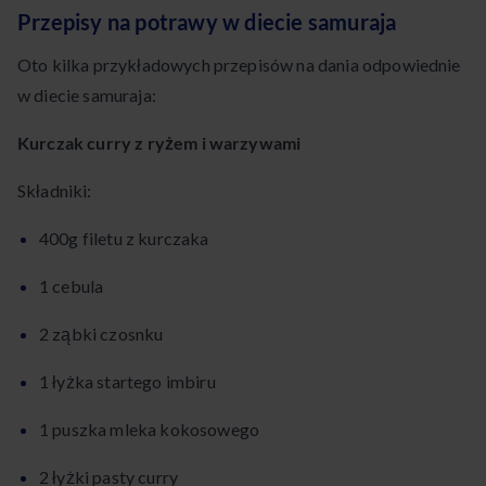
Przepisy na potrawy w diecie samuraja
Oto kilka przykładowych przepisów na dania odpowiednie
w diecie samuraja:
Kurczak curry z ryżem i warzywami
Składniki:
400g filetu z kurczaka
1 cebula
2 ząbki czosnku
1 łyżka startego imbiru
1 puszka mleka kokosowego
2 łyżki pasty curry