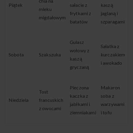
chia na
Piątek
sałacie z
kaszą
mleku
frytkami z
jaglaną i
migdałowym
batatów
szparagami
Gulasz
Sałatka z
wołowy z
Sobota
Szakszuka
kurczakiem
kaszą
i awokado
gryczaną
Pieczona
Makaron
Tost
kaczka z
soba z
Niedziela
francuskich
jabłkami i
warzywami
z owocami
ziemniakami
i tofu