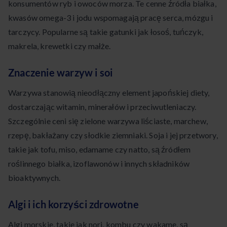
konsumentów ryb i owoców morza. Te cenne źródła białka,
kwasów omega-3 i jodu wspomagają pracę serca, mózgu i
tarczycy. Popularne są takie gatunki jak łosoś, tuńczyk,
makrela, krewetki czy małże.
Znaczenie warzyw i soi
Warzywa stanowią nieodłączny element japońskiej diety,
dostarczając witamin, minerałów i przeciwutleniaczy.
Szczególnie ceni się zielone warzywa liściaste, marchew,
rzepę, bakłażany czy słodkie ziemniaki. Soja i jej przetwory,
takie jak tofu, miso, edamame czy natto, są źródłem
roślinnego białka, izoflawonów i innych składników
bioaktywnych.
Algi i ich korzyści zdrowotne
Algi morskie, takie jak nori, kombu czy wakame, są