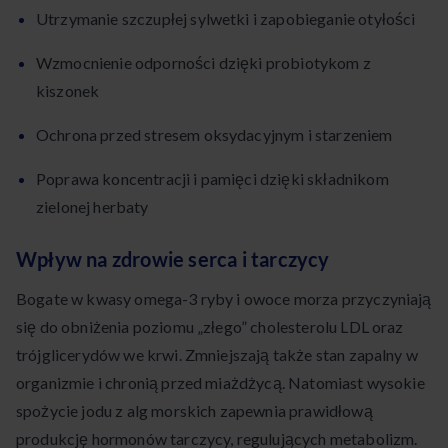
Utrzymanie szczupłej sylwetki i zapobieganie otyłości
Wzmocnienie odporności dzięki probiotykom z
kiszonek
Ochrona przed stresem oksydacyjnym i starzeniem
Poprawa koncentracji i pamięci dzięki składnikom
zielonej herbaty
Wpływ na zdrowie serca i tarczycy
Bogate w kwasy omega-3 ryby i owoce morza przyczyniają
się do obniżenia poziomu „złego” cholesterolu LDL oraz
trójglicerydów we krwi. Zmniejszają także stan zapalny w
organizmie i chronią przed miażdżycą. Natomiast wysokie
spożycie jodu z alg morskich zapewnia prawidłową
produkcję hormonów tarczycy, regulujących metabolizm.