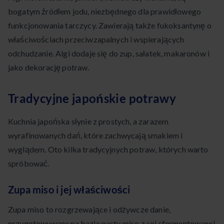
bogatym źródłem jodu, niezbędnego dla prawidłowego
funkcjonowania tarczycy. Zawierają także fukoksantynę o
właściwościach przeciwzapalnych i wspierających
odchudzanie. Algi dodaje się do zup, sałatek, makaronów i
jako dekorację potraw.
Tradycyjne japońskie potrawy
Kuchnia japońska słynie z prostych, a zarazem
wyrafinowanych dań, które zachwycają smakiem i
wyglądem. Oto kilka tradycyjnych potraw, których warto
spróbować.
Zupa miso i jej właściwości
Zupa miso to rozgrzewające i odżywcze danie,
przygotowywane na bazie pasty miso z soi sfermentowanej