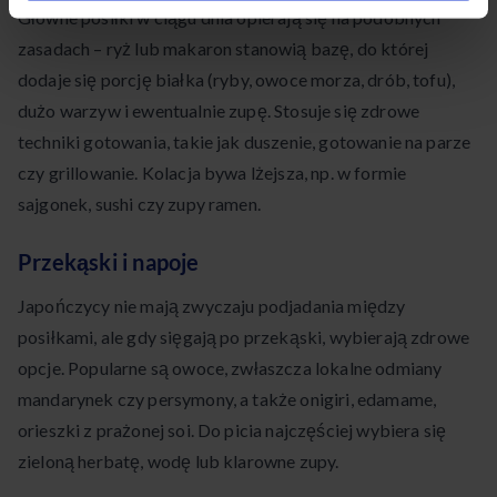
Główne posiłki w ciągu dnia opierają się na podobnych
zasadach – ryż lub makaron stanowią bazę, do której
dodaje się porcję białka (ryby, owoce morza, drób, tofu),
dużo warzyw i ewentualnie zupę. Stosuje się zdrowe
techniki gotowania, takie jak duszenie, gotowanie na parze
czy grillowanie. Kolacja bywa lżejsza, np. w formie
sajgonek, sushi czy zupy ramen.
Przekąski i napoje
Japończycy nie mają zwyczaju podjadania między
posiłkami, ale gdy sięgają po przekąski, wybierają zdrowe
opcje. Popularne są owoce, zwłaszcza lokalne odmiany
mandarynek czy persymony, a także onigiri, edamame,
orieszki z prażonej soi. Do picia najczęściej wybiera się
zieloną herbatę, wodę lub klarowne zupy.