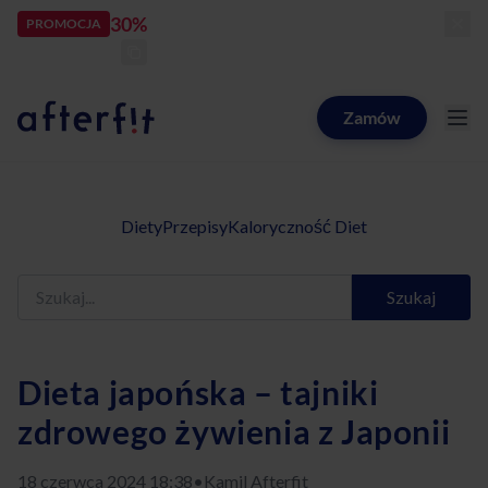
30%
rabatu
PROMOCJA
kod:
LATOZNAMI
zostało:
23
d
15
h
52
m
08
s
Zamów
Catering dietetyczny Afterfit
Diety
Przepisy
Kaloryczność Diet
Szukaj
Dieta japońska – tajniki
zdrowego żywienia z Japonii
18 czerwca 2024 18:38
•
Kamil Afterfit