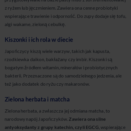
z ryżem lub jęczmieniem. Zawiera ona cenne probiotyki
wspierające trawienie i odporność. Do zupy dodaje się tofu,
algi wakame, zieloną cebulkę.
Kiszonki i ich rola w diecie
Japończycy kiszą wiele warzyw, takich jak kapusta,
rzodkiewka daikon, bakłażany czy imbir. Kiszonki są
bogatym źródłem witamin, minerałów i probiotycznych
bakterii. Przeznaczone są do samodzielnego jedzenia, ale
też jako dodatek do ryżu czy makaronów.
Zielona herbata i matcha
Zielona herbata, a zwłaszcza jej odmiana matcha, to
narodowy napój Japończyków.
Zawiera ona silne
antyoksydanty z grupy katechin, czyli EGCG
, wspierające