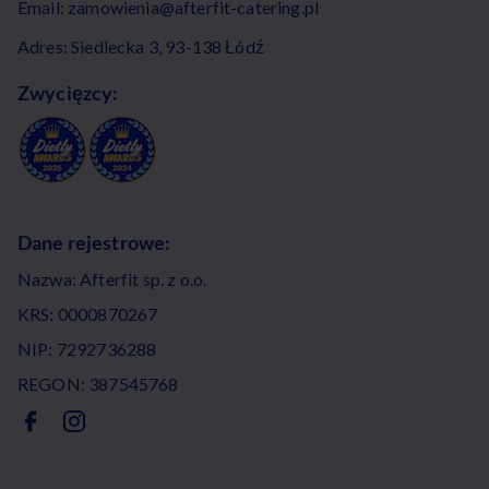
Email:
zamowienia@afterfit-catering.pl
Adres: Siedlecka 3, 93-138 Łódź
Zwycięzcy:
Dane rejestrowe:
Nazwa: Afterfit sp. z o.o.
KRS: 0000870267
NIP: 7292736288
REGON: 387545768