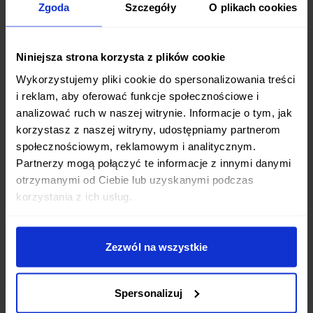
Łosoś z
Zgoda
Szczegóły
O plikach cookies
z
teriyaki z
siekanym
3
warzywami
brokułami,
omletem i
i ulubioną
marchewką
Niniejsza strona korzysta z plików cookie
szczypiorkiem
rybą
i papryką
Wykorzystujemy pliki cookie do spersonalizowania treści
i reklam, aby oferować funkcje społecznościowe i
analizować ruch w naszej witrynie. Informacje o tym, jak
korzystasz z naszej witryny, udostępniamy partnerom
Śniadania w diecie japońskiej
społecznościowym, reklamowym i analitycznym.
Tradycyjne japońskie śniadanie jest pożywne i
Partnerzy mogą połączyć te informacje z innymi danymi
otrzymanymi od Ciebie lub uzyskanymi podczas
lekkostrawne. Często składa się z miseczki ryżu, zupy
korzystania z ich usług.
miso, warzyw i niewielkiej porcji białka, np. ryby czy tofu.
Popularne są także omlety tamagoyaki z dodatkami,
onigiri, czyli kulki ryżowe z nadzieniem, oraz tosty z pastą
Zezwól na wszystkie
ze słodkich ziemniaków.
Spersonalizuj
Obiady i kolacje