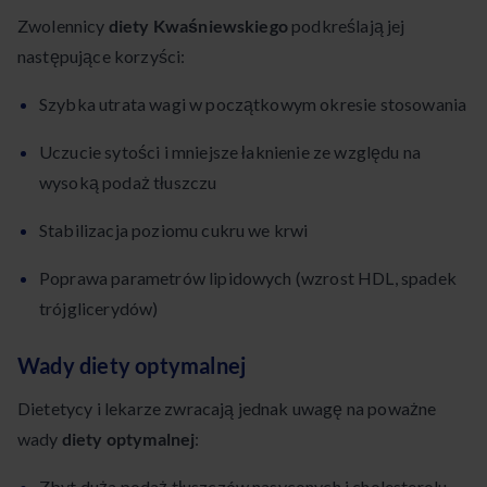
Zwolennicy
diety Kwaśniewskiego
podkreślają jej
następujące korzyści:
Szybka utrata wagi w początkowym okresie stosowania
Uczucie sytości i mniejsze łaknienie ze względu na
wysoką podaż tłuszczu
Stabilizacja poziomu cukru we krwi
Poprawa parametrów lipidowych (wzrost HDL, spadek
trójglicerydów)
Wady diety optymalnej
Dietetycy i lekarze zwracają jednak uwagę na poważne
wady
diety optymalnej
:
Zbyt duża podaż tłuszczów nasyconych i cholesterolu,