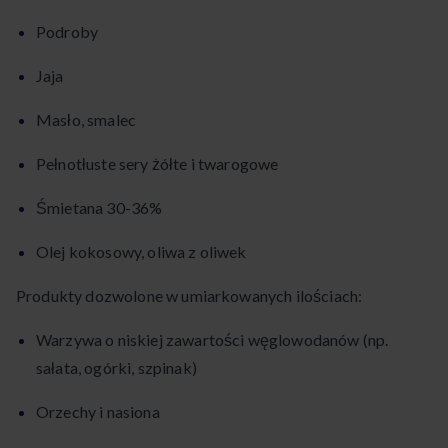
Podroby
Jaja
Masło, smalec
Pełnotłuste sery żółte i twarogowe
Śmietana 30-36%
Olej kokosowy, oliwa z oliwek
Produkty dozwolone w umiarkowanych ilościach:
Warzywa o niskiej zawartości węglowodanów (np.
sałata, ogórki, szpinak)
Orzechy i nasiona