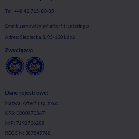
Tel:
+48 42 715-80-85
Email:
zamowienia@afterfit-catering.pl
Adres: Siedlecka 3, 93-138 Łódź
Zwycięzcy:
Dane rejestrowe:
Nazwa: Afterfit sp. z o.o.
KRS: 0000870267
NIP: 7292736288
REGON: 387545768