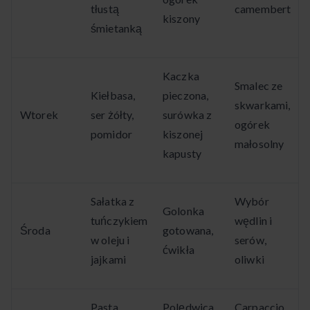
tłustą
camembert
kiszony
śmietanką
Kaczka
Smalec ze
Kiełbasa,
pieczona,
skwarkami,
Wtorek
ser żółty,
surówka z
ogórek
pomidor
kiszonej
małosolny
kapusty
Sałatka z
Wybór
Golonka
tuńczykiem
wędlin i
Środa
gotowana,
w oleju i
serów,
ćwikła
jajkami
oliwki
Pasta
Polędwica
Carpaccio