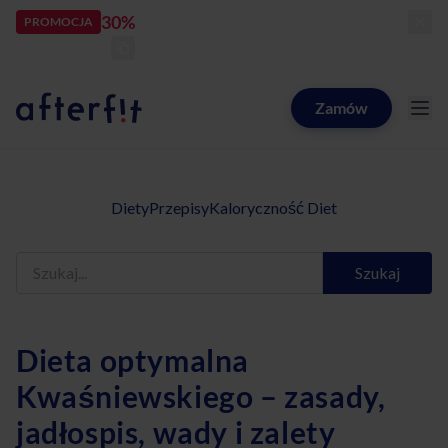
30%
rabatu
PROMOCJA
kod:
LATOZNAMI
zostało:
25
d
22
h
16
m
41
s
Zamów
Catering dietetyczny Afterfit
Diety
Przepisy
Kaloryczność Diet
Szukaj
Dieta optymalna
Kwaśniewskiego – zasady,
jadłospis, wady i zalety