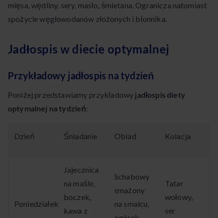
mięsa, wędliny, sery, masło, śmietana. Ogranicza natomiast
spożycie węglowodanów złożonych i błonnika.
Jadłospis w diecie optymalnej
Przykładowy jadłospis na tydzień
Poniżej przedstawiamy przykładowy
jadłospis diety
optymalnej na tydzień
:
Dzień
Śniadanie
Obiad
Kolacja
Jajecznica
Schabowy
na maśle,
Tatar
smażony
boczek,
wołowy,
Poniedziałek
na smalcu,
kawa z
ser
ogórek