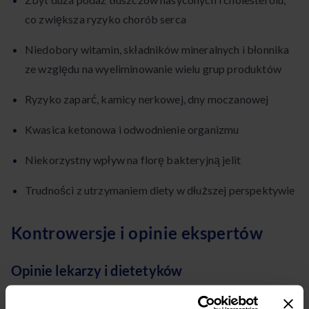
co zwiększa ryzyko chorób serca
Niedobory witamin, składników mineralnych i błonnika
ze względu na wyeliminowanie wielu grup produktów
Ryzyko zaparć, kamicy nerkowej, dny moczanowej
Kwasica ketonowa i odwodnienie organizmu
Niekorzystny wpływ na florę bakteryjną jelit
Trudności z utrzymaniem diety w dłuższej perspektywie
Kontrowersje i opinie ekspertów
Opinie lekarzy i dietetyków
Dieta Kwaśniewskiego
budzi liczne kontrowersje w