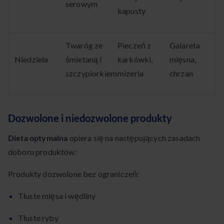
serowym
kapusty
Twaróg ze
Pieczeń z
Galareta
Niedziela
śmietaną i
karkówki,
mięsna,
szczypiorkiem
mizeria
chrzan
Dozwolone i niedozwolone produkty
Dieta optymalna
opiera się na następujących zasadach
doboru produktów:
Produkty dozwolone bez ograniczeń:
Tłuste mięsa i wędliny
Tłuste ryby