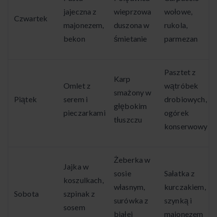
jajeczna z
wieprzowa
wołowe,
Czwartek
majonezem,
duszona w
rukola,
bekon
śmietanie
parmezan
Pasztet z
Karp
Omlet z
wątróbek
smażony w
Piątek
serem i
drobiowych,
głębokim
pieczarkami
ogórek
tłuszczu
konserwowy
Żeberka w
Jajka w
sosie
Sałatka z
koszulkach,
własnym,
kurczakiem,
Sobota
szpinak z
surówka z
szynką i
sosem
białej
majonezem