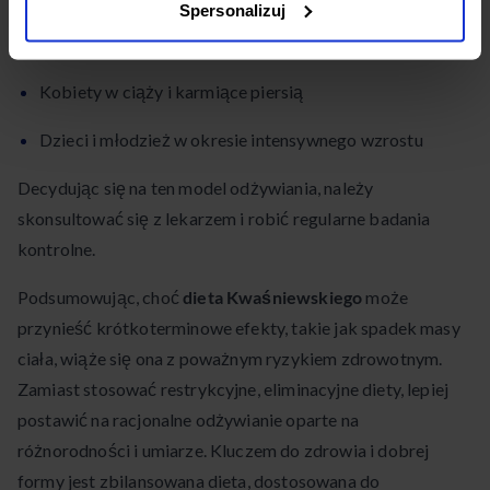
Spersonalizuj
Osoby z cukrzycą lub insulinoopornością
Kobiety w ciąży i karmiące piersią
Dzieci i młodzież w okresie intensywnego wzrostu
Decydując się na ten model odżywiania, należy
skonsultować się z lekarzem i robić regularne badania
kontrolne.
Podsumowując, choć
dieta Kwaśniewskiego
może
przynieść krótkoterminowe efekty, takie jak spadek masy
ciała, wiąże się ona z poważnym ryzykiem zdrowotnym.
Zamiast stosować restrykcyjne, eliminacyjne diety, lepiej
postawić na racjonalne odżywianie oparte na
różnorodności i umiarze. Kluczem do zdrowia i dobrej
formy jest zbilansowana dieta, dostosowana do