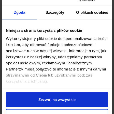
środowisku medycznym. Zdaniem wielu ekspertów jest to
sposób odżywiania potencjalnie szkodliwy dla zdrowia.
Zgoda
Szczegóły
O plikach cookies
Wytyczne towarzystw naukowych, takich jak Polskie
Towarzystwo Nauk Żywieniowych, podkreślają
Niniejsza strona korzysta z plików cookie
konieczność zbilansowania diety i nie zalecają tak
Wykorzystujemy pliki cookie do spersonalizowania treści
wysokiego spożycia tłuszczów zwierzęcych. Pojawiają się
i reklam, aby oferować funkcje społecznościowe i
obawy, że długotrwałe stosowanie diety optymalnej może
analizować ruch w naszej witrynie. Informacje o tym, jak
mieć negatywne konsekwencje zdrowotne.
korzystasz z naszej witryny, udostępniamy partnerom
społecznościowym, reklamowym i analitycznym.
Rekomendacje i przeciwwskazania
Partnerzy mogą połączyć te informacje z innymi danymi
otrzymanymi od Ciebie lub uzyskanymi podczas
Specjaliści są zgodni, że
dieta optymalna
nie powinna być
korzystania z ich usług.
stosowana przez:
Osoby z chorobami sercowo-naczyniowymi (miażdżyca,
Zezwól na wszystkie
nadciśnienie)
Osoby z chorobami wątroby, trzustki, nerek