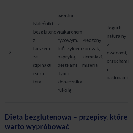
Sałatka
Naleśniki
z
Jogurt
bezglutenowe
makaronem
naturalny
z
ryżowym,
Pieczony
z
farszem
tuńczykiem,
kurczak,
7
owocami,
ze
papryką,
ziemniaki,
orzechami
szpinaku
pestkami
mizeria
i
i sera
dyni i
nasionami
feta
słonecznika,
rukolą
Dieta bezglutenowa – przepisy, które
warto wypróbować