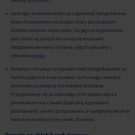
na drugie śniadanie można przygotować bezglutenowy
shake truskawkowy na drugie, który jest bogatym
źródłem witamin i minerałów. Do jego przygotowania
potrzebne są świeże lub mrożone truskawki,
bezglutenowe mleko roślinne, jogurt naturalny i
odrobina
miodu
;
kolejnym ciekawym przepisem diety bezglutenowej są
muffiny jajeczne z warzywami, które mogą stanowić
doskonałą przekąskę lub element śniadania.
Przygotowuje się je, mieszając roztrzepane jajka z
posiekanymi warzywami (papryką, szpinakiem,
pomidorami), serem i przyprawami, a następnie piecze w
formie na muffiny przez około 20 minut.