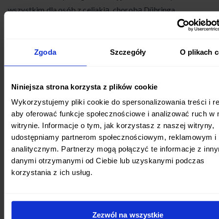
wszystkim dla osób z celiakią, chorobą Dühringa
(opryszczkowe zapalenie skóry), nieceliakialną
nadwrażliwością na gluten oraz alergią na pszenicę.
Niektóre badania sugerują również korzyści z
Zgoda
Szczegóły
O plikach 
wprowadzenia tej diety u pacjentów z chorobami
autoimmunologicznymi, jak
choroba Hashimoto
. Ważne
Niniejsza strona korzysta z plików cookie
jest, aby decyzja o wprowadzeniu diety bezglutenowej była
Wykorzystujemy pliki cookie do spersonalizowania treści i r
podjęta na podstawie diagnozy medycznej, nie jako
aby oferować funkcje społecznościowe i analizować ruch w 
chwilowa moda żywieniowa.
witrynie. Informacje o tym, jak korzystasz z naszej witryny,
udostępniamy partnerom społecznościowym, reklamowym i
Piśmiennictwo:
analitycznym. Partnerzy mogą połączyć te informacje z inn
danymi otrzymanymi od Ciebie lub uzyskanymi podczas
https://ncez.pzh.gov.pl/wp-
korzystania z ich usług.
content/uploads/2024/04/zalecenia_dietetycy_dieta-
bezglutenowa.pdf
https://diety.nfz.gov.pl/images/ebooki/Lunchbox_bezgluteno
Zezwól na wszystkie