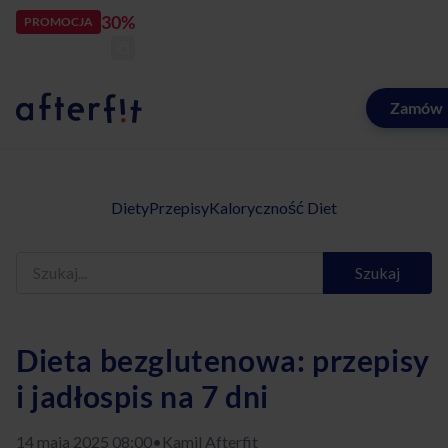
30%
rabatu
PROMOCJA
kod:
LATOZNAMI
zostało:
22
d
1
Zamów
Catering dietetyczny Afterfit
Diety
Przepisy
Kaloryczność Diet
Szukaj
Dieta bezglutenowa: przepisy
i jadłospis na 7 dni
14 maja 2025 08:00
•
Kamil Afterfit