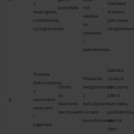
z
kiełkami,
orzechów
ryż,
twarogiem,
kromka
sałatka
rzodkiewką,
pieczywa
ze
szczypiorkiem
bezgluteno
szpinaku
i
pomidorków
Sałatka
Polenta
Makaron
z rukoli,
kukurydziana
Omlet
bezglutenowy
pieczonej
z
ze
z
piersi
6
suszonymi
świeżymi
tuńczykiem
kurczaka,
owocami
warzywami
i sosem
pomidorków
i
pomidorowym
pestek
jogurtem
dyni