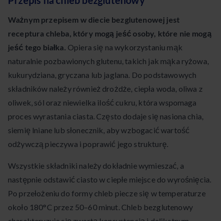
Przepis na chleb bezglutenowy
Ważnym przepisem w diecie bezglutenowej jest
receptura chleba, który mogą jeść osoby, które nie mogą
jeść tego białka.
Opiera się na wykorzystaniu mąk
naturalnie pozbawionych glutenu, takich jak mąka ryżowa,
kukurydziana, gryczana lub jaglana. Do podstawowych
składników należy również drożdże, ciepła woda, oliwa z
oliwek, sól oraz niewielka ilość cukru, która wspomaga
proces wyrastania ciasta. Często dodaje się nasiona chia,
siemię lniane lub słonecznik, aby wzbogacić wartość
odżywczą pieczywa i poprawić jego strukturę.
Wszystkie składniki należy dokładnie wymieszać, a
następnie odstawić ciasto w ciepłe miejsce do wyrośnięcia.
Po przełożeniu do formy chleb piecze się w temperaturze
około 180°C przez 50–60 minut. Chleb bezglutenowy
charakteryzuje się zwartą konsystencją i delikatnym