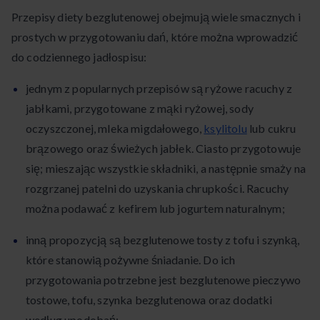
Przepisy diety bezglutenowej obejmują wiele smacznych i
prostych w przygotowaniu dań, które można wprowadzić
do codziennego jadłospisu:
jednym z popularnych przepisów są ryżowe racuchy z
jabłkami, przygotowane z mąki ryżowej, sody
oczyszczonej, mleka migdałowego,
ksylitolu
lub cukru
brązowego oraz świeżych jabłek. Ciasto przygotowuje
się; mieszając wszystkie składniki, a następnie smaży na
rozgrzanej patelni do uzyskania chrupkości. Racuchy
można podawać z kefirem lub jogurtem naturalnym;
inną propozycją są bezglutenowe tosty z tofu i szynką,
które stanowią pożywne śniadanie. Do ich
przygotowania potrzebne jest bezglutenowe pieczywo
tostowe, tofu, szynka bezglutenowa oraz dodatki
według upodobań;