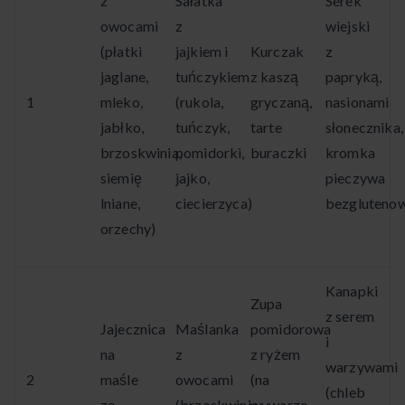
z
Sałatka
Serek
owocami
z
wiejski
(płatki
jajkiem i
Kurczak
z
jaglane,
tuńczykiem
z kaszą
papryką,
1
mleko,
(rukola,
gryczaną,
nasionami
jabłko,
tuńczyk,
tarte
słonecznika,
brzoskwinia,
pomidorki,
buraczki
kromka
siemię
jajko,
pieczywa
lniane,
ciecierzyca)
bezgluteno
orzechy)
Kanapki
Zupa
z serem
Jajecznica
Maślanka
pomidorowa
i
na
z
z ryżem
warzywami
2
maśle
owocami
(na
(chleb
ze
(brzoskwinie,
wywarze,