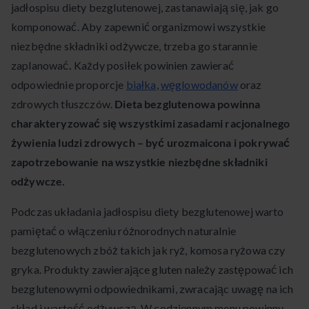
jadłospisu diety bezglutenowej, zastanawiają się, jak go
komponować. Aby zapewnić organizmowi wszystkie
niezbędne składniki odżywcze, trzeba go starannie
zaplanować
.
Każdy posiłek powinien zawierać
odpowiednie proporcje
białka
,
węglowodanów
oraz
zdrowych tłuszczów.
Dieta bezglutenowa powinna
charakteryzować się wszystkimi zasadami racjonalnego
żywienia ludzi zdrowych – być urozmaicona i pokrywać
zapotrzebowanie na wszystkie niezbędne składniki
odżywcze.
Podczas układania jadłospisu diety bezglutenowej warto
pamiętać o włączeniu różnorodnych naturalnie
bezglutenowych zbóż takich jak ryż, komosa ryżowa czy
gryka. Produkty zawierające gluten należy zastępować ich
bezglutenowymi odpowiednikami, zwracając uwagę na ich
skład i wartość odżywczą. W codziennym menu powinny