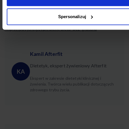
https://www.mp.pl/pacjent/dieta/diety/diety_w_chorobach/6
bezglutenowa
Spersonalizuj
https://pacjent.gov.pl/diety/dieta-bez-glutenu
Kamil Afterfit
Dietetyk, ekspert żywieniowy Afterfit
KA
Ekspert w zakresie dietetyki klinicznej i
żywienia. Twórca wielu publikacji dotyczących
zdrowego trybu życia.