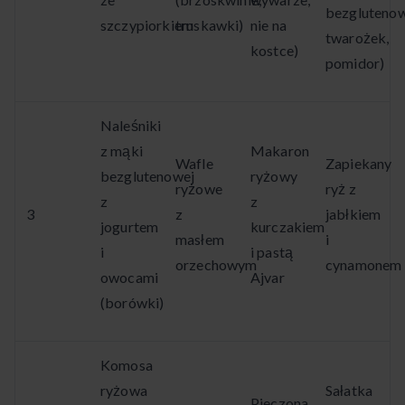
bezglutenow
szczypiorkiem
truskawki)
nie na
twarożek,
kostce)
pomidor)
Naleśniki
z mąki
Makaron
Wafle
Zapiekany
bezglutenowej
ryżowy
ryżowe
ryż z
z
z
3
z
jabłkiem
jogurtem
kurczakiem
masłem
i
i
i pastą
orzechowym
cynamonem
owocami
Ajvar
(borówki)
Komosa
ryżowa
Sałatka
Pieczona