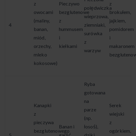
z
Pieczywo
z
polędwiczka
owocami
bezglutenowe
brokułem,
wieprzowa,
(maliny,
z
jajkiem,
4
ziemniaki,
banan,
hummusem
pomidorem
surówka
miód,
i
i
z
orzechy,
kiełkami
makaronem
warzyw
mleko
bezgluteno
kokosowe)
Ryba
gotowana
na
Kanapki
Serek
parze
z
wiejski
(np.
pieczywa
z
Banan i
łosoś),
bezglutenowego
ogórkiem,
5
garść
dziki