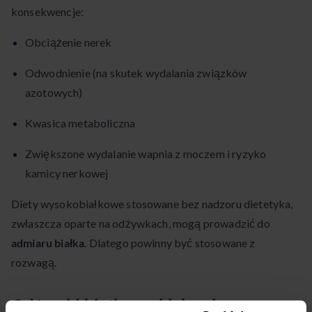
konsekwencje:
Obciążenie nerek
Odwodnienie (na skutek wydalania związków
azotowych)
Kwasica metaboliczna
Zwiększone wydalanie wapnia z moczem i ryzyko
kamicy nerkowej
Diety wysokobiałkowe stosowane bez nadzoru dietetyka,
zwłaszcza oparte na odżywkach, mogą prowadzić do
admiaru białka
. Dlatego powinny być stosowane z
rozwagą.
Odżywki białkowe i ich rola