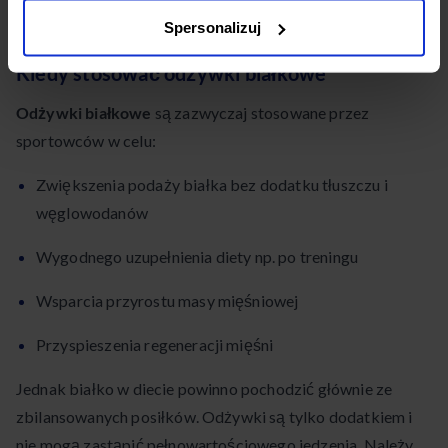
składniki mineralne.
Spersonalizuj
Kiedy stosować odżywki białkowe
Odżywki białkowe
są zazwyczaj stosowane przez
sportowców w celu:
Zwiększenia podaży białka bez dodatku tłuszczu i
węglowodanów
Wygodnego uzupełnienia diety np. po treningu
Wsparcia przyrostu masy mięśniowej
Przyspieszenia regeneracji mięśni
Jednak białko w diecie powinno pochodzić głównie ze
zbilansowanych posiłków. Odżywki są tylko dodatkiem i
nie mogą zastąpić pełnowartościowego jedzenia. Należy