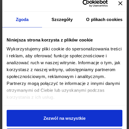
Najczęściej stosowane
odżywki białkowe
to:
Zgoda
Szczegóły
O plikach cookies
Białko serwatkowe
– szybko przyswajalne, bogate w
BCAA
Niniejsza strona korzysta z plików cookie
Białko kazeinowe
– wolno uwalniane, często stosowane
Wykorzystujemy pliki cookie do spersonalizowania treści
na noc
i reklam, aby oferować funkcje społecznościowe i
analizować ruch w naszej witrynie. Informacje o tym, jak
Białko jaja – pełnowartościowe, dobrze przyswajalne
korzystasz z naszej witryny, udostępniamy partnerom
społecznościowym, reklamowym i analitycznym.
Białko sojowe – odpowiednie dla wegan, może mieć
Partnerzy mogą połączyć te informacje z innymi danymi
działanie pro-estrogenne
otrzymanymi od Ciebie lub uzyskanymi podczas
korzystania z ich usług.
Białko grochu, ryżu, konopi – alternatywy dla białka
sojowego
Zezwól na wszystkie
Odżywki zazwyczaj zawierają białko w formie izolatu lub
koncentratu. Mogą też zawierać dodatki, np. witaminy,