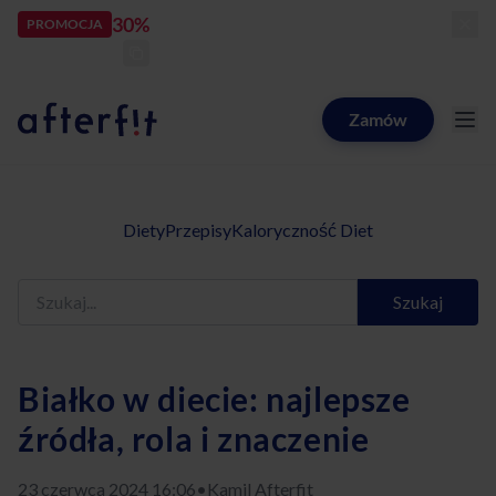
30%
rabatu
PROMOCJA
kod:
LATOZNAMI
zostało:
25
d
19
h
18
m
05
s
Zamów
Catering dietetyczny Afterfit
Diety
Przepisy
Kaloryczność Diet
Szukaj
Białko w diecie: najlepsze
źródła, rola i znaczenie
23 czerwca 2024 16:06
•
Kamil Afterfit