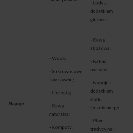
- Lody z
dodatkiem
glutenu.
- Kawa
zbożowa;
- Woda;
- Kakao
owsiane;
- Soki owocowe
i warzywne;
- Napoje z
dodatkiem
- Herbata;
słodu
Napoje
- Kawa
jęczmiennego;
naturalna;
- Piwo
- Kompoty;
tradycyjne;