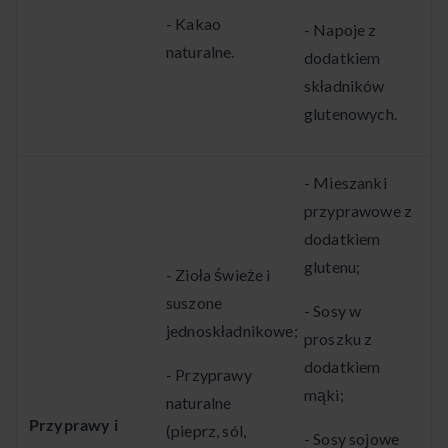
- Kakao
- Napoje z
naturalne.
dodatkiem
składników
glutenowych.
- Mieszanki
przyprawowe z
dodatkiem
glutenu;
- Zioła świeże i
suszone
- Sosy w
jednoskładnikowe;
proszku z
dodatkiem
- Przyprawy
mąki;
naturalne
Przyprawy i
(pieprz, sól,
- Sosy sojowe