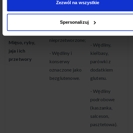
Zezwól na wszystkie
- Pulpety z
dodatkiem
Spersonalizuj
- Mięso, ryby i
składników
jaja świeże,
glutenowych.
nieprzetworzone;
Mięso, ryby,
- Wędliny,
jaja i ich
- Wędliny i
kiełbasy,
przetwory
konserwy
parówki z
oznaczone jako
dodatkiem
bezglutenowe.
glutenu.
- Wędliny
podrobowe
(kaszanka,
salceson,
pasztetowa).