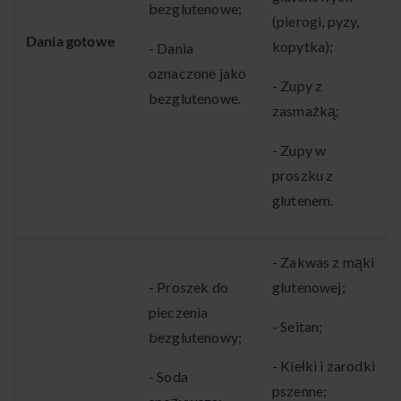
bezglutenowe;
(pierogi, pyzy,
Dania gotowe
kopytka);
- Dania
oznaczone jako
- Zupy z
bezglutenowe.
zasmażką;
- Zupy w
proszku z
glutenem.
- Zakwas z mąki
- Proszek do
glutenowej;
pieczenia
- Seitan;
bezglutenowy;
- Kiełki i zarodki
- Soda
pszenne;