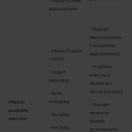
- Wafle ryżowe,
kukurydziane.
- Napoje i
desery mleczne
z dodatkiem
- Mleko (świeże
mąki pszennej;
i UHT);
- Produkty
- Jogurt
mleczne z
naturalny;
dodatkiem
skrobi pszennej;
- Kefir,
maślanka;
Mleko i
- Napoje i
produkty
desery ze
- Ser biały;
mleczne
słodem
- Ser żółty;
jęczmiennym;