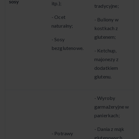
sosy
itp.);
tradycyjne;
- Ocet
- Buliony w
naturalny;
kostkach z
glutenem;
- Sosy
bezglutenowe.
- Ketchup,
majonezy z
dodatkiem
glutenu.
- Wyroby
garmażeryjne w
panierkach;
- Dania z mąk
- Potrawy
glutenowych