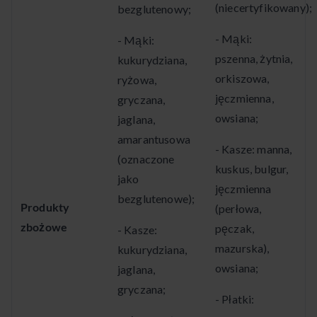
(niecertyfikowany);
bezglutenowy;
- Mąki:
- Mąki:
pszenna, żytnia,
kukurydziana,
orkiszowa,
ryżowa,
jęczmienna,
gryczana,
owsiana;
jaglana,
amarantusowa
- Kasze: manna,
(oznaczone
kuskus, bulgur,
jako
jęczmienna
bezglutenowe);
Produkty
(perłowa,
zbożowe
pęczak,
- Kasze:
mazurska),
kukurydziana,
owsiana;
jaglana,
gryczana;
- Płatki: