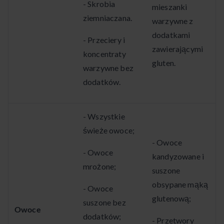
- Skrobia
mieszanki
ziemniaczana.
warzywne z
dodatkami
- Przeciery i
zawierającymi
koncentraty
gluten.
warzywne bez
dodatków.
- Wszystkie
świeże owoce;
- Owoce
- Owoce
kandyzowane i
mrożone;
suszone
obsypane mąką
- Owoce
glutenową;
suszone bez
Owoce
dodatków;
- Przetwory