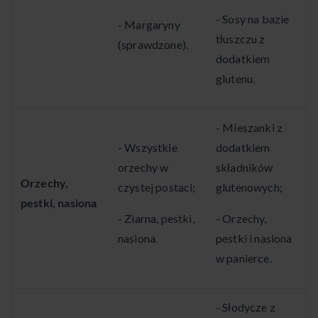
- Sosy na bazie
- Margaryny
tłuszczu z
(sprawdzone).
dodatkiem
glutenu.
- Mieszanki z
- Wszystkie
dodatkiem
orzechy w
składników
Orzechy,
czystej postaci;
glutenowych;
pestki, nasiona
- Ziarna, pestki,
- Orzechy,
nasiona.
pestki i nasiona
w panierce.
- Słodycze z