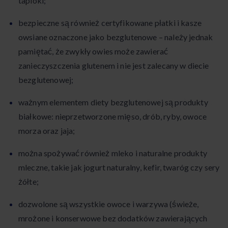
tapioki;
bezpieczne są również certyfikowane płatki i kasze
owsiane oznaczone jako bezglutenowe – należy jednak
pamiętać, że zwykły owies może zawierać
zanieczyszczenia glutenem i nie jest zalecany w diecie
bezglutenowej;
ważnym elementem diety bezglutenowej są produkty
białkowe: nieprzetworzone mięso, drób, ryby, owoce
morza oraz jaja;
można spożywać również mleko i naturalne produkty
mleczne, takie jak jogurt naturalny, kefir, twaróg czy sery
żółte;
dozwolone są wszystkie owoce i warzywa (świeże,
mrożone i konserwowe bez dodatków zawierających