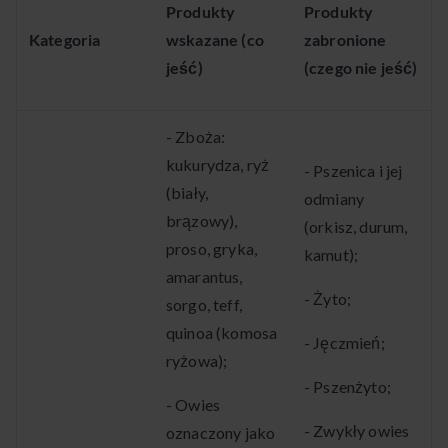
Produkty
Produkty
Kategoria
wskazane (co
zabronione
jeść)
(czego nie jeść)
- Zboża:
kukurydza, ryż
- Pszenica i jej
(biały,
odmiany
brązowy),
(orkisz, durum,
proso, gryka,
kamut);
amarantus,
- Żyto;
sorgo, teff,
quinoa (komosa
- Jęczmień;
ryżowa);
- Pszenżyto;
- Owies
- Zwykły owies
oznaczony jako