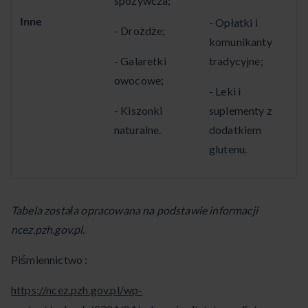
spożywcza;
Inne
- Opłatki i
- Drożdże;
komunikanty
- Galaretki
tradycyjne;
owocowe;
- Leki i
- Kiszonki
suplementy z
naturalne.
dodatkiem
glutenu.
Tabela została opracowana na podstawie informacji
ncez.pzh.gov.pl.
Piśmiennictwo :
https://ncez.pzh.gov.pl/wp-