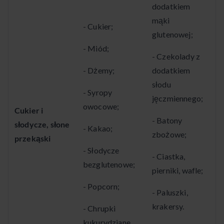
dodatkiem
mąki
- Cukier;
glutenowej;
- Miód;
- Czekolady z
- Dżemy;
dodatkiem
słodu
- Syropy
jęczmiennego;
owocowe;
Cukier i
- Batony
słodycze, słone
- Kakao;
zbożowe;
przekąski
- Słodycze
- Ciastka,
bezglutenowe;
pierniki, wafle;
- Popcorn;
- Paluszki,
krakersy.
- Chrupki
kukurydziane.