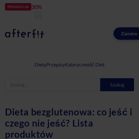
30%
rabatu
PROMOCJA
kod:
LATOZNAMI
zostało:
23
d
1
Zamów
Catering dietetyczny Afterfit
Diety
Przepisy
Kaloryczność Diet
Szukaj
Dieta bezglutenowa: co jeść i
czego nie jeść? Lista
produktów