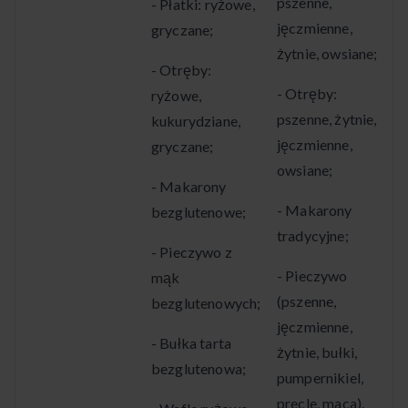
pszenne,
- Płatki: ryżowe,
jęczmienne,
gryczane;
żytnie, owsiane;
- Otręby:
- Otręby:
ryżowe,
pszenne, żytnie,
kukurydziane,
jęczmienne,
gryczane;
owsiane;
- Makarony
- Makarony
bezglutenowe;
tradycyjne;
- Pieczywo z
- Pieczywo
mąk
(pszenne,
bezglutenowych;
jęczmienne,
- Bułka tarta
żytnie, bułki,
bezglutenowa;
pumpernikiel,
precle, maca).