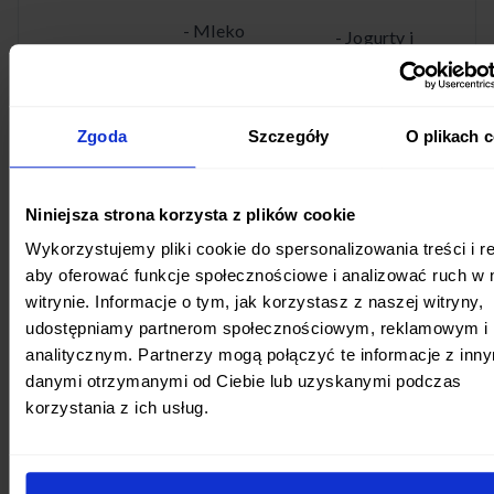
- Mleko
- Jogurty i
zagęszczone;
desery z
dodatkiem
- Mleko w
płatków
Zgoda
Szczegóły
O plikach 
proszku.
zbożowych
zawierających
Niniejsza strona korzysta z plików cookie
gluten.
Wykorzystujemy pliki cookie do spersonalizowania treści i r
aby oferować funkcje społecznościowe i analizować ruch w 
- Potrawy
witrynie. Informacje o tym, jak korzystasz z naszej witryny,
panierowane.
udostępniamy partnerom społecznościowym, reklamowym i
analitycznym. Partnerzy mogą połączyć te informacje z inn
- Kotlety
danymi otrzymanymi od Ciebie lub uzyskanymi podczas
mielone z
korzystania z ich usług.
dodatkiem
bułki tartej.