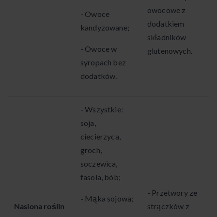
owocowe z
- Owoce
dodatkiem
kandyzowane;
składników
- Owoce w
glutenowych.
syropach bez
dodatków.
- Wszystkie:
soja,
ciecierzyca,
groch,
soczewica,
fasola, bób;
- Przetwory ze
- Mąka sojowa;
Nasiona roślin
strączków z