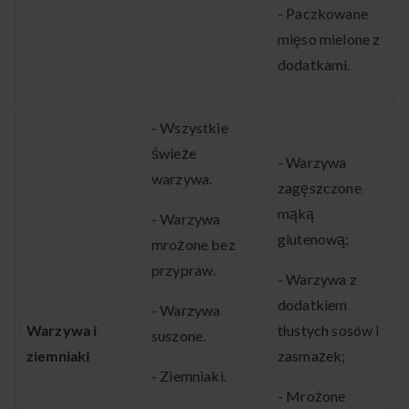
- Paczkowane
mięso mielone z
dodatkami.
- Wszystkie
świeże
- Warzywa
warzywa.
zagęszczone
mąką
- Warzywa
glutenową;
mrożone bez
przypraw.
- Warzywa z
dodatkiem
- Warzywa
Warzywa i
tłustych sosów i
suszone.
ziemniaki
zasmażek;
- Ziemniaki.
- Mrożone