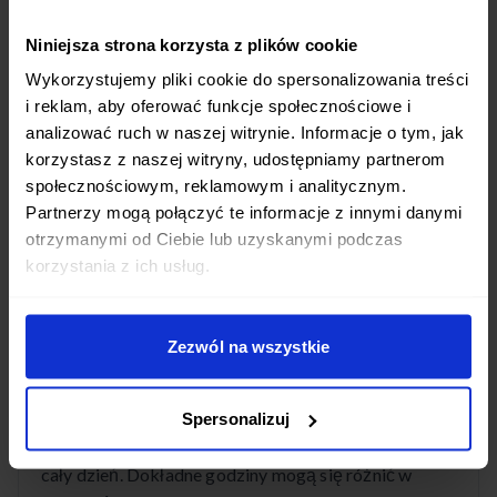
W mieście Nowa Sól oferujemy szeroki wybór diet
Niniejsza strona korzysta z plików cookie
pudełkowych: od standardowych programów
Wykorzystujemy pliki cookie do spersonalizowania treści
dietetycznych po diety z pełnym wyborem menu.
i reklam, aby oferować funkcje społecznościowe i
Mamy diety niskokaloryczne, wysokobiałkowe,
analizować ruch w naszej witrynie. Informacje o tym, jak
wegetariańskie i wiele innych. Każda dieta jest
korzystasz z naszej witryny, udostępniamy partnerom
przygotowywana przez wykwalifikowanych
społecznościowym, reklamowym i analitycznym.
dietetyków.
Partnerzy mogą połączyć te informacje z innymi danymi
otrzymanymi od Ciebie lub uzyskanymi podczas
korzystania z ich usług.
O której godzinie dostarczacie posiłki w
mieście Nowa Sól?
Zezwól na wszystkie
Posiłki w mieście Nowa Sól dostarczamy w
godzinach porannych, zazwyczaj między 5:00 a 8:00
Spersonalizuj
rano. Dzięki temu masz zapewnione świeże posiłki na
cały dzień. Dokładne godziny mogą się różnić w