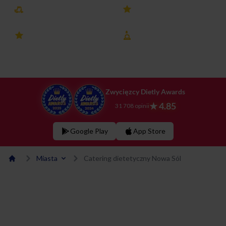
Darmowa dostawa
25k+ opinii
4.8 ocena
8 lat na rynku
Zwycięzcy Dietly Awards
★ 4.85
31 708 opinii
Google Play
App Store
Miasta
Catering dietetyczny Nowa Sól