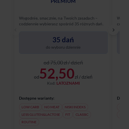
PREMIUM
Wygodnie, smacznie, na Twoich zasadach –
Wygodn
codziennie wybierasz spośród 35 różnych dań.
codzie
Poznaj
35 dań
do wyboru dziennie
od 75,00 zł / dzień
52,50
od
zł / dzień
Kod:
LATOZNAMI
Dostępne warianty:
Dostęp
LOW CARB
NO MEAT
NISKI INDEKS
NO M
LESS GLUTEN&LACTOSE
FIT
CLASSIC
LESS
ROUTINE