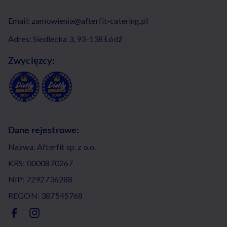
Email:
zamowienia@afterfit-catering.pl
Adres: Siedlecka 3, 93-138 Łódź
Zwycięzcy:
Dane rejestrowe:
Nazwa: Afterfit sp. z o.o.
KRS: 0000870267
NIP: 7292736288
REGON: 387545768