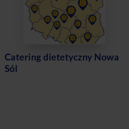
Catering dietetyczny Nowa
Sól
Szukasz najlepszego cateringu dietetycznego w Nowej
Soli? Oferujemy dietę pudełkową z szerokim wyborem
menu, dopasowaną do Twoich potrzeb! Nasza dieta
odchudzająca cieszy się ogromną popularnością wśród
klientów w Nowej Soli. Jeśli zależy Ci na diecie keto,
również się nie zawiedziesz - mamy w ofercie specjalne