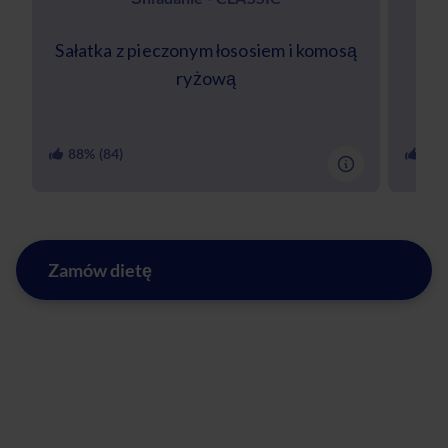
Sałatka z pieczonym łososiem i komosą
Kak
ryżową
88
% (
84
)
91
%
Zamów dietę