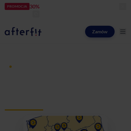
30%
rabatu
PROMOCJA
kod:
LATOZNAMI
zostało:
23
d
03
h
50
m
42
s
Zamów
Catering dietetyczny Afterfit
Dieta pudełkowa z dostawą
Catering dietetyczny
Nowa Sól