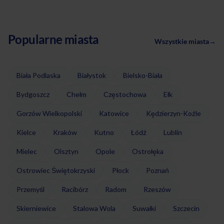
Popularne miasta
Wszystkie miasta
→
Biała Podlaska
Białystok
Bielsko-Biała
Bydgoszcz
Chełm
Częstochowa
Ełk
Gorzów Wielkopolski
Katowice
Kędzierzyn-Koźle
Kielce
Kraków
Kutno
Łódź
Lublin
Mielec
Olsztyn
Opole
Ostrołęka
Ostrowiec Świętokrzyski
Płock
Poznań
Przemyśl
Racibórz
Radom
Rzeszów
Skierniewice
Stalowa Wola
Suwałki
Szczecin