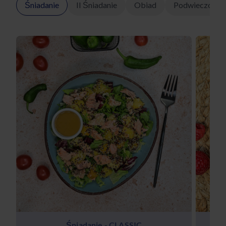
Śniadanie
II Śniadanie
Obiad
Podwieczorek
Śniadanie - CLASSIC