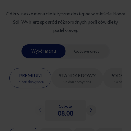
Odkryj nasze menu dietetyczne dostępne w mieście Nowa
Sól. Wybierz spośród różnorodnych posiłków diety
pudełkowej.
Wybór menu
Gotowe diety
PREMIUM
STANDARDOWY
PODSTA
35
dań
do wyboru
25
dań
do wyboru
10
dań
do 
Sobota
08.08