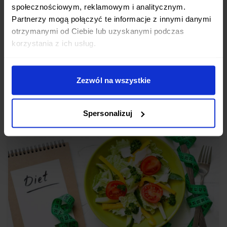
społecznościowym, reklamowym i analitycznym.
sałatka z krewetkami, tuńczykiem lub kurczakiem;
Partnerzy mogą połączyć te informacje z innymi danymi
otrzymanymi od Ciebie lub uzyskanymi podczas
pasta twarogowa z warzywami, chrupkie pieczywo i pół
korzystania z ich usług.
grejpfruta;
wędzona ryba (około 100 g) i chleb cienko
Zezwól na wszystkie
posmarowany masłem.
Spersonalizuj