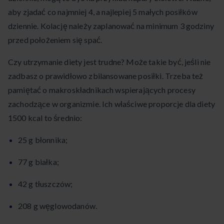
aby zjadać co najmniej 4, a najlepiej 5 małych posiłków
dziennie. Kolację należy zaplanować na minimum 3 godziny
przed położeniem się spać.
Czy utrzymanie diety jest trudne? Może takie być, jeśli nie
zadbasz o prawidłowo zbilansowane posiłki. Trzeba też
pamiętać o makroskładnikach wspierających procesy
zachodzące w organizmie. Ich właściwe proporcje dla diety
1500 kcal to średnio:
25 g błonnika;
77 g białka;
42 g tłuszczów;
208 g węglowodanów.