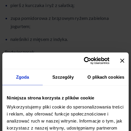
pierś z kurczaka i ryż z sałatką;
zupa pomidorowa z brązowym ryżem zabielona
jogurtem;
naleśniki z mięsem z indyka.
Podwieczorek
zupa krem z fasolką szparagową;
Zgoda
Szczegóły
O plikach cookies
chłodnik z jajkiem na twardo;
kisiel owocowy i jabłko lub brzoskwinia;
Niniejsza strona korzysta z plików cookie
mała kiść winogron (około 200 g).
Wykorzystujemy pliki cookie do spersonalizowania treści
i reklam, aby oferować funkcje społecznościowe i
Kolacja
analizować ruch w naszej witrynie. Informacje o tym, jak
korzystasz z naszej witryny, udostępniamy partnerom
ciemny makaron i mięso mielone w sosie pomidorowym;