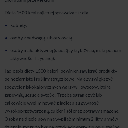
Dieta 1500 kcal najlepiej sprawdza się dla:
kobiety;
osoby z nadwagą lub otyłością;
osoby mało aktywnej (siedzący tryb życia, niski poziom
aktywności fizycznej).
Jadłospis diety 1500 kalorii powinien zawierać produkty
pełnoziarniste i rośliny strączkowe. Należy zwiększyć
spożycie niskokalorycznych warzyw i owoców, które
zapewnią uczucie sytości. Trzeba ograniczyć lub
całkowicie wyeliminować z jadłospisu żywność
wysokoprzetworzoną, cukier i sól oraz potrawy smażone.
Osoba na diecie powinna wypijać minimum 2 litry płynów
dziennie, mogą to być na przykład napary ziołowe. Ważne,