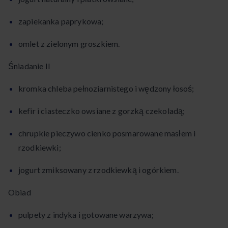
zapiekanka paprykowa;
omlet z zielonym groszkiem.
Śniadanie II
kromka chleba pełnoziarnistego i wędzony łosoś;
kefir i ciasteczko owsiane z gorzką czekoladą;
chrupkie pieczywo cienko posmarowane masłem i
rzodkiewki;
jogurt zmiksowany z rzodkiewką i ogórkiem.
Obiad
pulpety z indyka i gotowane warzywa;