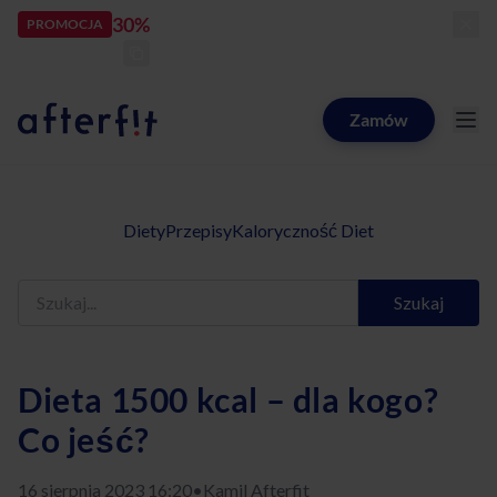
30%
rabatu
PROMOCJA
kod:
LATOZNAMI
zostało:
24
d
02
h
42
m
02
s
Zamów
Catering dietetyczny Afterfit
Diety
Przepisy
Kaloryczność Diet
Szukaj
Dieta 1500 kcal – dla kogo?
Co jeść?
16 sierpnia 2023 16:20
•
Kamil Afterfit