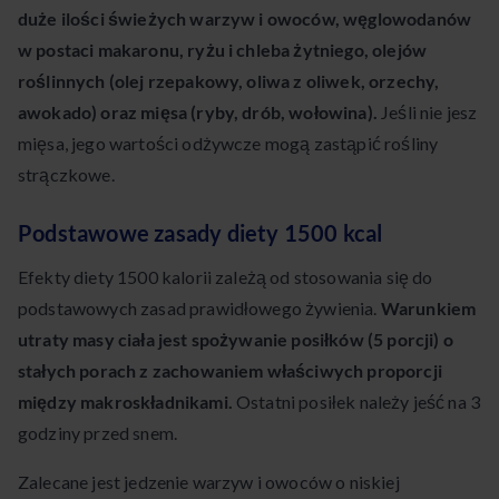
duże ilości świeżych warzyw i owoców, węglowodanów
w postaci makaronu, ryżu i chleba żytniego, olejów
roślinnych (olej rzepakowy, oliwa z oliwek, orzechy,
awokado) oraz mięsa (ryby, drób, wołowina).
Jeśli nie jesz
mięsa, jego wartości odżywcze mogą zastąpić rośliny
strączkowe.
Podstawowe zasady diety 1500 kcal
Efekty diety 1500 kalorii zależą od stosowania się do
podstawowych zasad prawidłowego żywienia.
Warunkiem
utraty masy ciała jest spożywanie posiłków (5 porcji) o
stałych porach z zachowaniem właściwych proporcji
między makroskładnikami.
Ostatni posiłek należy jeść na 3
godziny przed snem.
Zalecane jest jedzenie warzyw i owoców o niskiej