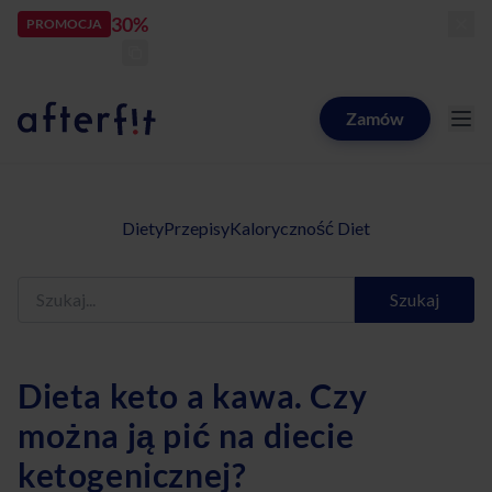
30%
rabatu
PROMOCJA
kod:
LATOZNAMI
zostało:
25
d
16
h
39
m
54
s
Zamów
Catering dietetyczny Afterfit
Diety
Przepisy
Kaloryczność Diet
Szukaj
Dieta keto a kawa. Czy
można ją pić na diecie
ketogenicznej?