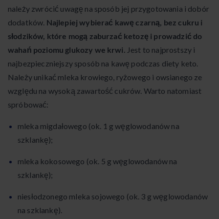
należy zwrócić uwagę na sposób jej przygotowania i dobór
dodatków.
Najlepiej wybierać kawę czarną, bez cukru i
słodzików, które mogą zaburzać ketozę i prowadzić do
wahań poziomu glukozy we krwi.
Jest to najprostszy i
najbezpieczniejszy sposób na kawę podczas diety keto.
Należy unikać mleka krowiego, ryżowego i owsianego ze
względu na wysoką zawartość cukrów. Warto natomiast
spróbować:
mleka migdałowego (ok. 1 g węglowodanów na
szklankę);
mleka kokosowego (ok. 5 g węglowodanów na
szklankę);
niesłodzonego mleka sojowego (ok. 3 g węglowodanów
na szklankę).