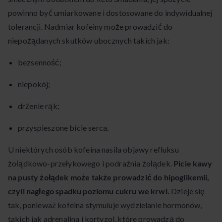
powinno być umiarkowane i dostosowane do indywidualnej
tolerancji. Nadmiar kofeiny może prowadzić do
niepożądanych skutków ubocznych takich jak:
bezsenność;
niepokój;
drżenie rąk;
przyspieszone bicie serca.
U niektórych osób kofeina nasila objawy refluksu
żołądkowo-przełykowego i podrażnia żołądek.
Picie kawy
na pusty żołądek może także prowadzić do hipoglikemii,
czyli nagłego spadku poziomu cukru we krwi.
Dzieje się
tak, ponieważ kofeina stymuluje wydzielanie hormonów,
takich jak adrenalina i kortyzol, które prowadzą do