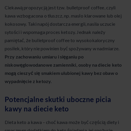
Ciekawą propozycją jest tzw. bulletproof coffee, czyli
kawa wzbogacona o tłuszcz, np. masło klarowane lub olej
kokosowy. Taki napój dostarcza energii, nasila uczucie
sytości i wspomaga proces ketozy. Jednak należy
pamiętać, że bulletproof coffee to wysokokaloryczny
posiłek, który nie powinien być spożywany w nadmiarze.
Przy zachowaniu umiaru i sięganiu po
niskowęglowodanowe zamienniki, osoby na diecie keto
mogą cieszyć się smakiem ulubionej kawy bez obaw o
wypadnięcie z ketozy.
Potencjalne skutki uboczne picia
kawy na diecie keto
Dieta keto a kawa – choć kawa może być częścią diety i
smacznym dodatkiem do keto śniadania, jej spożycie