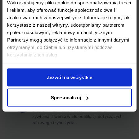
Wykorzystujemy pliki cookie do spersonalizowania treści
wrażliwe na kofeinę lub zmagające się z zaburzeniami
i reklam, aby oferować funkcje społecznościowe i
metabolizmu glukozy powinny ograniczyć spożycie
analizować ruch w naszej witrynie. Informacje o tym, jak
korzystasz z naszej witryny, udostępniamy partnerom
kawy, lub zastąpić ją bezkofeinowymi alternatywami.
społecznościowym, reklamowym i analitycznym.
Kluczem do sukcesu na diecie ketogenicznej jest uważne
Partnerzy mogą połączyć te informacje z innymi danymi
otrzymanymi od Ciebie lub uzyskanymi podczas
wsłuchiwanie się w potrzeby swojego ciała i dostosowanie
korzystania z ich usług.
jadłospisu do jego reakcji.
Zezwól na wszystkie
Kamil Afterfit
Dietetyk, ekspert żywieniowy Afterfit
Spersonalizuj
KA
Ekspert w zakresie dietetyki klinicznej i
żywienia. Twórca wielu publikacji dotyczących
zdrowego trybu życia.