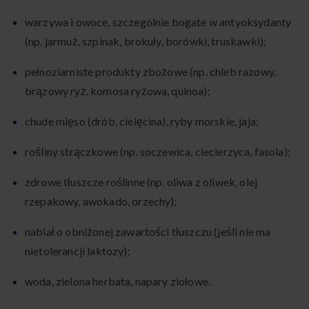
warzywa i owoce, szczególnie bogate w antyoksydanty
(np. jarmuż, szpinak, brokuły, borówki, truskawki);
pełnoziarniste produkty zbożowe (np. chleb razowy,
brązowy ryż, komosa ryżowa, quinoa);
chude mięso (drób, cielęcina), ryby morskie, jaja;
rośliny strączkowe (np. soczewica, ciecierzyca, fasola);
zdrowe tłuszcze roślinne (np. oliwa z oliwek, olej
rzepakowy, awokado, orzechy);
nabiał o obniżonej zawartości tłuszczu (jeśli nie ma
nietolerancji laktozy);
woda, zielona herbata, napary ziołowe.