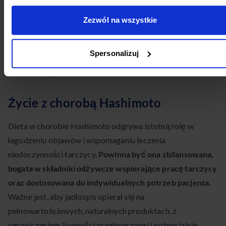
Pamiętaj, aby dostosować porcje do swojego
zapotrzebowania kalorycznego. Między posiłkami pij
Zezwól na wszystkie
wodę, herbatki ziołowe lub napary. Dietę przy Hashimoto
stosuj pod kontrolą lekarza lub dietetyka, szczególnie jeśli
Spersonalizuj
masz zdiagnozowane niedobory pokarmowe lub choroby
współistniejące.
Życie z chorobą Hashimoto
Dieta w chorobie Hashimoto odgrywa istotną rolę w
łagodzeniu objawów i wspomaganiu leczenia
niedoczynności tarczycy.
Powinna być ona zbilansowana,
bogata w składniki odżywcze wspierające pracę tarczycy
oraz dostosowana do indywidualnych potrzeb pacjenta.
Ważne jest, aby jadłospis opierał się na
pełnowartościowych, naturalnych produktach, z
ograniczeniem żywności przetworzonej i potencjalnie