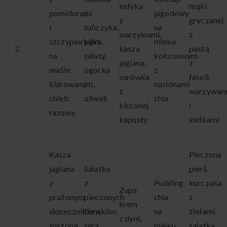
indyka
mąki
pomidorami
z
jagodowy
z
gryczanej
i
tuńczyka,
na
warzywami,
z
szczypiorkiem
jajka,
mleku
2.
kasza
pastą
na
sałaty,
kokosowym
jaglana,
z
maśle
ogórka
z
surówka
fasoli,
klarowanym,
i
nasionami
z
warzywam
chleb
oliwek
chia
kiszonej
i
razowy
kapusty
kiełkami
Kasza
Pieczona
jaglana
Sałatka
pierś
z
z
Pudding
kurczaka
Zupa
prażonym
pieczonych
chia
z
krem
słonecznikiem,
buraków,
na
ziołami,
z dyni,
suszoną
sera
mleku
sałatka