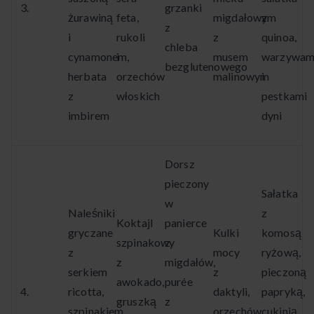
3.
grzanki
żurawiną
feta,
migdałowym
z
z
i
rukoli
z
quinoa,
chleba
cynamonem,
i
musem
warzywam
bezglutenowego
herbata
orzechów
malinowym
i
z
włoskich
pestkami
imbirem
dyni
Dorsz
pieczony
Sałatka
w
Naleśniki
z
Koktajl
panierce
gryczane
Kulki
komosą
szpinakowy
z
z
mocy
ryżową,
z
migdałów,
serkiem
z
pieczoną
awokado,
purée
4.
ricotta,
daktyli,
papryką,
gruszką
z
szpinakiem
orzechów
cukinią,