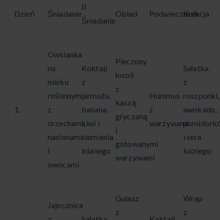
II
Dzień
Śniadanie
Obiad
Podwieczorek
Kolacja
Śniadanie
Owsianka
Pieczony
na
Koktajl
Sałatka
łosoś
mleku
z
z
z
roślinnym
jarmużu,
Hummus
roszponki,
kaszą
1.
z
banana,
z
awokado,
gryczaną
orzechami,
kiwi i
warzywami
pomidork
i
nasionami
siemienia
i sera
gotowanymi
i
lnianego
koziego
warzywami
owocami
Gulasz
Wrap
Jajecznica
z
z
z
Sałatka
Koktajl