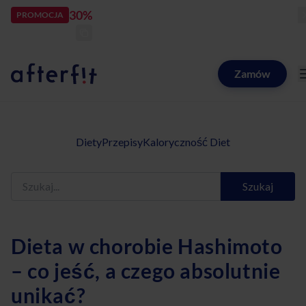
30%
rabatu
PROMOCJA
kod:
LATOZNAMI
zostało:
23
d
17
h
57
m
49
Zamów
Catering dietetyczny Afterfit
Diety
Przepisy
Kaloryczność Diet
Szukaj
Dieta w chorobie Hashimoto
– co jeść, a czego absolutnie
unikać?