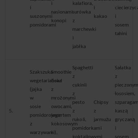
i
kalafiora,
i
i
ciecierzyc
nasionami
surówka
suszonymi
kakao
i
konopi
z
pomidorami
sosem
marchewki
tahini
i
jabłka
Spaghetti
Sałatka
Szakszuka
Smoothie
z
z
wegetariańska
bowl
cukinii
pieczony
(jajka
z
z
łososiem,
w
mrożonymi
pesto
Chipsy
szparagam
sosie
owocami,
5.
z
z
kaszą
pomidorowym
jogurtem
rukoli,
jarmużu
gryczaną
z
kokosowym
pomidorkami
i
warzywami),
i
koktajlowymi
sosem