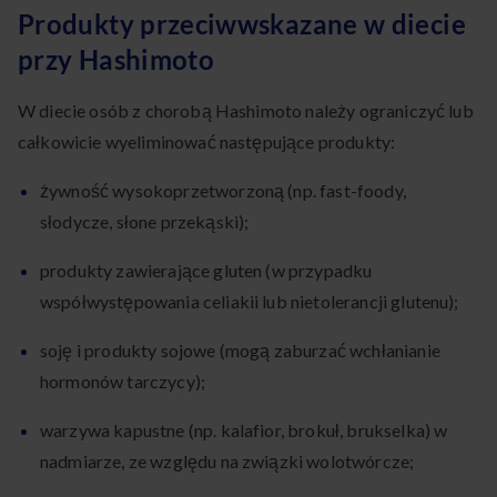
Produkty przeciwwskazane w diecie
przy Hashimoto
W diecie osób z chorobą Hashimoto należy ograniczyć lub
całkowicie wyeliminować następujące produkty:
żywność wysokoprzetworzoną (np. fast-foody,
słodycze, słone przekąski);
produkty zawierające gluten (w przypadku
współwystępowania celiakii lub nietolerancji glutenu);
soję i produkty sojowe (mogą zaburzać wchłanianie
hormonów tarczycy);
warzywa kapustne (np. kalafior, brokuł, brukselka) w
nadmiarze, ze względu na związki wolotwórcze;