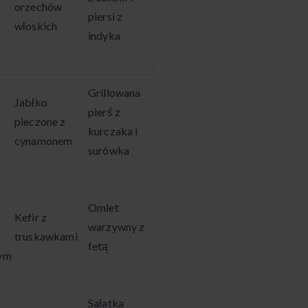
orzechów
piersi z
włoskich
indyka
Grillowana
Jabłko
pierś z
pieczone z
kurczaka i
cynamonem
surówka
Omlet
Kefir z
warzywny z
truskawkami
fetą
ym
Sałatka