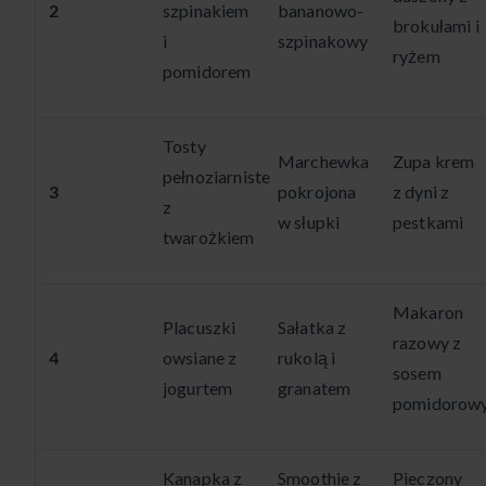
2
szpinakiem
bananowo-
brokułami i
i
szpinakowy
ryżem
pomidorem
Tosty
Marchewka
Zupa krem
pełnoziarniste
3
pokrojona
z dyni z
z
w słupki
pestkami
twarożkiem
Makaron
Placuszki
Sałatka z
razowy z
4
owsiane z
rukolą i
sosem
jogurtem
granatem
pomidorow
Kanapka z
Smoothie z
Pieczony