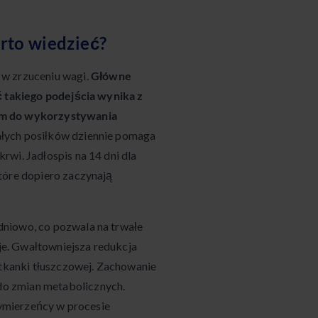
rto wiedzieć?
w zrzuceniu wagi.
Główne
ć takiego podejścia wynika z
izm do wykorzystywania
łych posiłków dziennie pomaga
wi. Jadłospis na 14 dni dla
tóre dopiero zaczynają
dniowo, co pozwala na trwałe
e. Gwałtowniejsza redukcja
 tkanki tłuszczowej. Zachowanie
o zmian metabolicznych.
zymierzeńcy w procesie