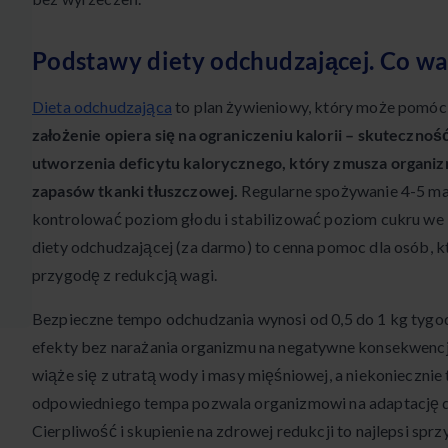
Podstawy diety odchudzającej. Co wa
Dieta odchudzająca
to plan żywieniowy, który może pomóc 
założenie opiera się na ograniczeniu kalorii – skutecznoś
utworzenia deficytu kalorycznego, który zmusza organ
zapasów tkanki tłuszczowej.
Regularne spożywanie 4-5 ma
kontrolować poziom głodu i stabilizować poziom cukru we kr
diety odchudzającej (za darmo) to cenna pomoc dla osób, k
przygodę z redukcją wagi.
Bezpieczne tempo odchudzania wynosi od 0,5 do 1 kg tygo
efekty bez narażania organizmu na negatywne konsekwencj
wiąże się z utratą wody i masy mięśniowej, a niekoniecznie
odpowiedniego tempa pozwala organizmowi na adaptację d
Cierpliwość i skupienie na zdrowej redukcji to najlepsi spr