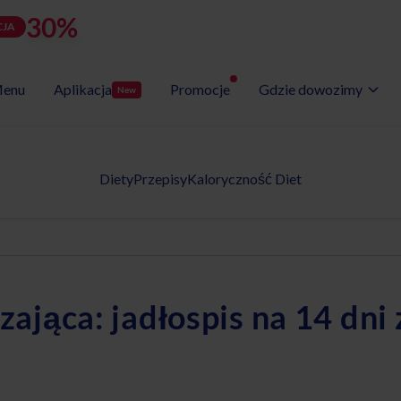
30%
rabatu
LATOZNA
d
h
m
s
Użyj kodu:
JA
zostało:
23
17
33
06
enu
Aplikacja
Promocje
Gdzie dowozimy
New
Wybór Menu
Gotowe programy diet
Diety
Przepisy
Kaloryczność Diet
ająca: jadłospis na 14 dni