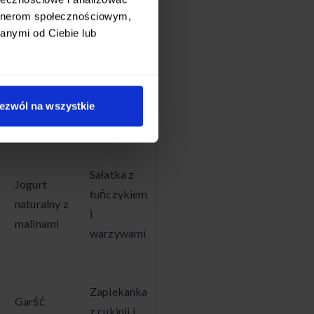
 żywieniowych.
artnerom społecznościowym,
anymi od Ciebie lub
armo). Jest to jedynie sugestia
ferencji:
ezwól na wszystkie
Podwieczorek
Kolacja
Sałatka z
Jogurt
tuńczykiem
naturalny z
i
malinami
warzywami
Zapiekanka
Garść
z cukinii i