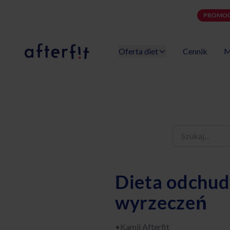
PROMOC
Oferta diet
Cennik
M
Catering dietetyczny Afterfit
Dieta odchudz
wyrzeczeń
•
Kamil Afterfit