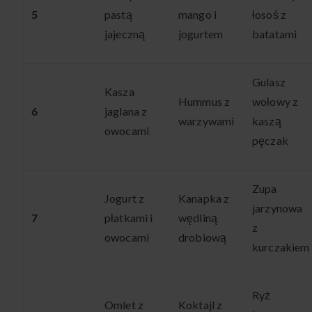
5
pastą
mango i
łosoś z
jajeczną
jogurtem
batatami
Gulasz
Kasza
Hummus z
wołowy z
6
jaglana z
warzywami
kaszą
owocami
pęczak
Zupa
Jogurt z
Kanapka z
jarzynowa
7
płatkami i
wędliną
z
owocami
drobiową
kurczakiem
Ryż
Omlet z
Koktajl z