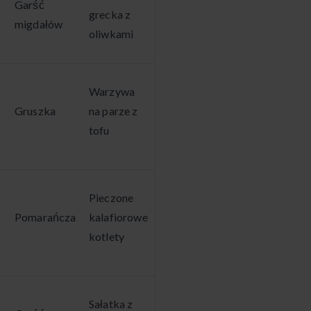
Garść
grecka z
migdałów
oliwkami
Warzywa
Gruszka
na parze z
tofu
Pieczone
Pomarańcza
kalafiorowe
kotlety
Sałatka z