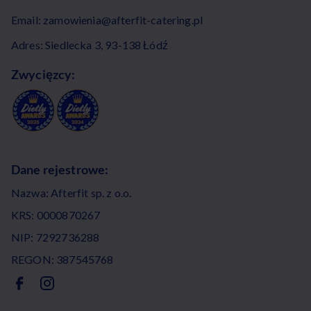
Email:
zamowienia@afterfit-catering.pl
Adres: Siedlecka 3, 93-138 Łódź
Zwycięzcy:
Dane rejestrowe:
Nazwa: Afterfit sp. z o.o.
KRS: 0000870267
NIP: 7292736288
REGON: 387545768