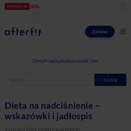
30%
rabatu
PROMOCJA
kod:
LATOZNAMI
zostało:
25
d
16
h
45
m
35
s
Zamów
Catering dietetyczny Afterfit
Diety
Przepisy
Kaloryczność Diet
Szukaj
Dieta na nadciśnienie –
wskazówki i jadłospis
4 czerwca 2024 13:44
•
Kamil Afterfit