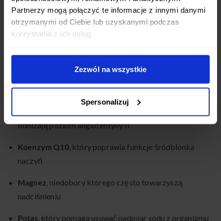
wysiłku tygodniowo. Najlepiej sprawdzają się ćwiczenia
Partnerzy mogą połączyć te informacje z innymi danymi
wytrzymałościowe, jak marsz, bieganie, jazda na rowerze
otrzymanymi od Ciebie lub uzyskanymi podczas
czy pływanie.
korzystania z ich usług.
Suplementy diety i ich rola
Zezwól na wszystkie
Niektóre suplementy diety mogą wspierać leczenie
nadciśnienia tętniczego. Należą do nich:
Spersonalizuj
Peptydy anty-ACE (angiotensynę usuwające)
, które
obniżają poziom angiotensyny II
Koenzym Q10
, który poprawia funkcje śródbłonka
naczyń
Magnez
, niedobory którego często towarzyszą
nadciśnieniu
Potas
, który pomaga usuwać nadmiar sodu z organizmu