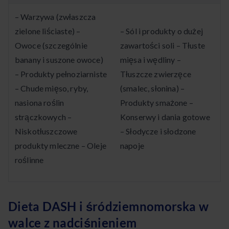
– Warzywa (zwłaszcza
zielone liściaste) –
– Sól i produkty o dużej
Owoce (szczególnie
zawartości soli – Tłuste
banany i suszone owoce)
mięsa i wędliny –
– Produkty pełnoziarniste
Tłuszcze zwierzęce
– Chude mięso, ryby,
(smalec, słonina) –
nasiona roślin
Produkty smażone –
strączkowych –
Konserwy i dania gotowe
Niskotłuszczowe
– Słodycze i słodzone
produkty mleczne – Oleje
napoje
roślinne
Dieta DASH i śródziemnomorska w
walce z nadciśnieniem