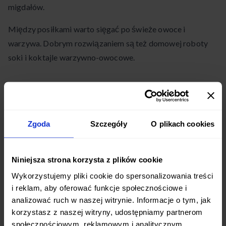
migdałów.
Między posiłkami warto sięgać po świeże owoce i
warzywa. Dobrym rozwiązaniem są też domowej roboty
soki i koktajle warzywno-owocowe.
Dodatkowe wskazówki i zalecenia
Samo stosowanie diety to często za mało, by skutecznie
Zgoda
Szczegóły
O plikach cookies
obniżyć ciśnienie tętnicze. Konieczna jest także
modyfikacja innych aspektów stylu życia.
Niniejsza strona korzysta z plików cookie
Znaczenie aktywności fizycznej
Wykorzystujemy pliki cookie do spersonalizowania treści
Regularne ćwiczenia pomagają obniżyć ciśnienie krwi i
i reklam, aby oferować funkcje społecznościowe i
analizować ruch w naszej witrynie. Informacje o tym, jak
utrzymać prawidłową masę ciała. Zaleca się co najmniej
korzystasz z naszej witryny, udostępniamy partnerom
150 minut umiarkowanego lub 75 minut intensywnego
społecznościowym, reklamowym i analitycznym.