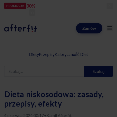
30%
rabatu
PROMOCJA
kod:
LATOZNAMI
zostało:
25
d
09
h
18
m
38
s
Zamów
Catering dietetyczny Afterfit
Diety
Przepisy
Kaloryczność Diet
Szukaj
Dieta niskosodowa: zasady,
przepisy, efekty
4 czerwca 2024 00:17
•
Kamil Afterfit