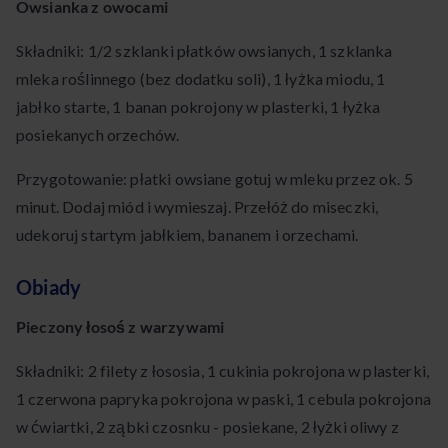
Owsianka z owocami
Składniki: 1/2 szklanki płatków owsianych, 1 szklanka
mleka roślinnego (bez dodatku soli), 1 łyżka miodu, 1
jabłko starte, 1 banan pokrojony w plasterki, 1 łyżka
posiekanych orzechów.
Przygotowanie: płatki owsiane gotuj w mleku przez ok. 5
minut. Dodaj miód i wymieszaj. Przełóż do miseczki,
udekoruj startym jabłkiem, bananem i orzechami.
Obiady
Pieczony łosoś z warzywami
Składniki: 2 filety z łososia, 1 cukinia pokrojona w plasterki,
1 czerwona papryka pokrojona w paski, 1 cebula pokrojona
w ćwiartki, 2 ząbki czosnku - posiekane, 2 łyżki oliwy z