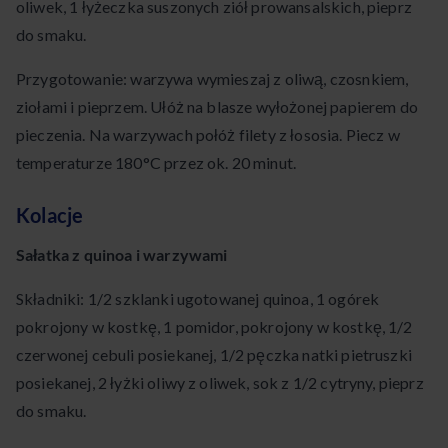
oliwek, 1 łyżeczka suszonych ziół prowansalskich, pieprz
do smaku.
Przygotowanie: warzywa wymieszaj z oliwą, czosnkiem,
ziołami i pieprzem. Ułóż na blasze wyłożonej papierem do
pieczenia. Na warzywach połóż filety z łososia. Piecz w
temperaturze 180°C przez ok. 20 minut.
Kolacje
Sałatka z quinoa i warzywami
Składniki: 1/2 szklanki ugotowanej quinoa, 1 ogórek
pokrojony w kostkę, 1 pomidor, pokrojony w kostkę, 1/2
czerwonej cebuli posiekanej, 1/2 pęczka natki pietruszki
posiekanej, 2 łyżki oliwy z oliwek, sok z 1/2 cytryny, pieprz
do smaku.