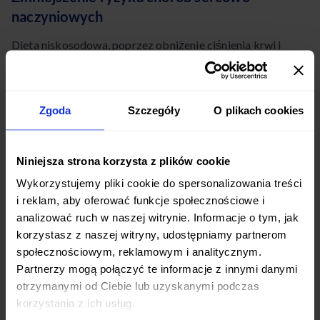
naczyniowych
Dieta niskosodowa, poprzez obniżenie ciśnienia krwi i
poprawę funkcjonowania naczyń krwionośnych, przyczynia
się do zmniejszenia ryzyka chorób sercowo-naczyniowych,
takich jak:
Zgoda
Szczegóły
O plikach cookies
Zawał serca
Niniejsza strona korzysta z plików cookie
Udar mózgu
Wykorzystujemy pliki cookie do spersonalizowania treści
Niewydolność serca
i reklam, aby oferować funkcje społecznościowe i
analizować ruch w naszej witrynie. Informacje o tym, jak
Choroby tętnic obwodowych
korzystasz z naszej witryny, udostępniamy partnerom
społecznościowym, reklamowym i analitycznym.
Badania pokazują, że długotrwałe stosowanie diety
Partnerzy mogą połączyć te informacje z innymi danymi
niskosodowej może znacząco obniżyć ryzyko zgonu z
otrzymanymi od Ciebie lub uzyskanymi podczas
powodu chorób sercowo-naczyniowych.
korzystania z ich usług.