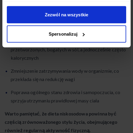
Kontrola wagi
Zezwól na wszystkie
Dieta niskosodowa może pomóc w kontroli wagi na kilka
sposobów:
Spersonalizuj
Ograniczenie spożycia produktów wysoko
przetworzonych, bogatych w sól, a jednocześnie często
kalorycznych
Zmniejszenie zatrzymywania wody w organizmie, co
przekłada się na redukcję wagi
Poprawa ogólnego stanu zdrowia i samopoczucia, co
sprzyja utrzymaniu prawidłowej masy ciała
Warto pamiętać, że dieta niskosodowa powinna być
częścią zrównoważonego stylu życia, obejmującego
również regularną aktywność fizyczną.