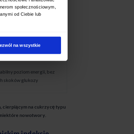
artnerom społecznościowym,
poziom cukru we krwi i
anymi od Ciebie lub
ażliwość na insulinę
om złego cholesterolu i
ezwól na wszystkie
rób sercowo-naczyniowych
abilny poziom energii, bez
h skoków glukozy
, cierpiącym na cukrzycę typu
y niektóre nowotwory
.
niskim indeksie