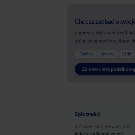
Chcesz zadbać o swoj
Zamów dietę pudełkową dopa
zbilansowanymi posiłkami d
Gdańsk
Kraków
Łódź
Zamów dietę pudełkową
Spis treści
1. Czym jest dieta o niskim
indeksie glikemicznym?