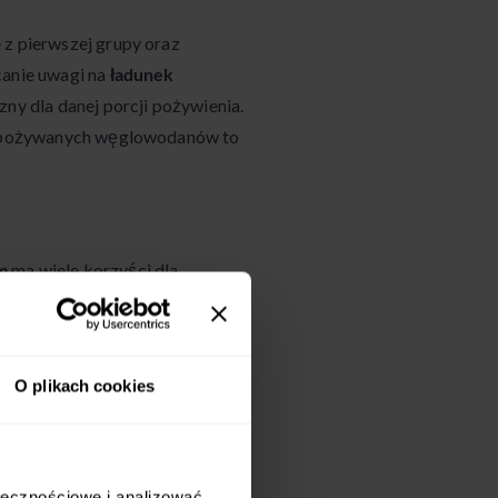
 z pierwszej grupy oraz
canie uwagi na
ładunek
zny dla danej porcji pożywienia.
ci spożywanych węglowodanów to
ym
ma wiele korzyści dla
O plikach cookies
udnąć i utrzymać zdrową
ołecznościowe i analizować