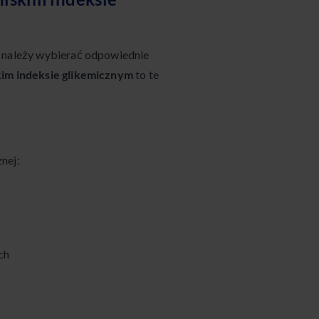
, należy wybierać odpowiednie
kim indeksie glikemicznym
to te
nej:
ch