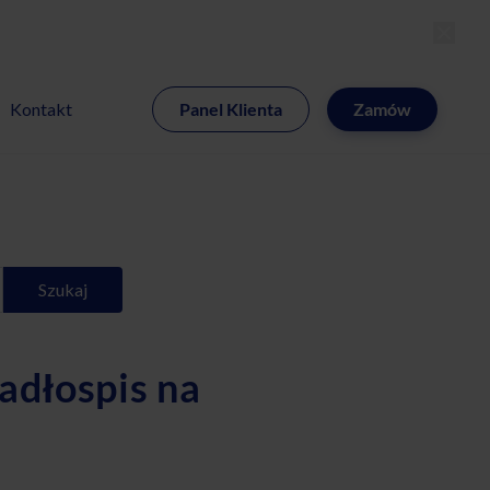
MI
Kontakt
Panel Klienta
Zamów
Szukaj
adłospis na