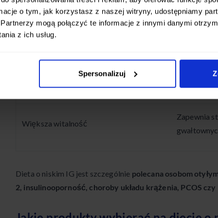
ormacje o tym, jak korzystasz z naszej witryny, udostępniamy p
Stabilizuje 
Partnerzy mogą połączyć te informacje z innymi danymi otrzym
Niższe ryzyko cukrzycy typu 2
nia z ich usług.
zwiększa wr
Obniża pozi
Spersonalizuj
Z
Zdrowie serca
ryzyko cho
Zapewnia st
Większa witalność
gwałtownyc
Dieta o niskim IG jest szczególnie
polecana osobom otyłym
2, insulinooporność, choroby układu krążenia, PCOS cz
Jakie produkty wybierać na diecie o 