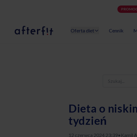
PROMOC
Oferta diet
Cennik
M
Catering dietetyczny Afterfit
Dieta o niski
tydzień
12 czerwca 2024 23:39
•
Kamil A