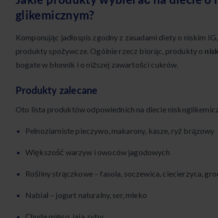
glikemicznym?
Komponując jadłospis zgodny z zasadami diety o niskim IG
produkty spożywcze. Ogólnie rzecz biorąc, produkty o
nis
bogate w błonnik i o niższej zawartości cukrów.
Produkty zalecane
Oto lista produktów odpowiednich na diecie niskoglikemicz
Pełnoziarniste pieczywo, makarony, kasze, ryż brązowy
Większość warzyw i owoców jagodowych
Rośliny strączkowe – fasola, soczewica, ciecierzyca, gro
Nabiał – jogurt naturalny, ser, mleko
Chude mięso, jaja, ryby