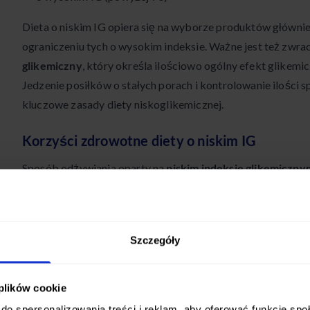
Dieta o niskim IG opiera się na wyborze produktów głównie
ograniczeniu tych o wysokim indeksie. Ważne jest też zwra
glikemiczny
, który określa ilościowo ogólny efekt glikemic
Jedzenie posiłków o stałych porach i kontrolowanie iloś
kluczowe zasady diety niskoglikemicznej.
Korzyści zdrowotne diety o niskim IG
Sposób odżywiania oparty na
niskim indeksie glikemiczn
zdrowia:
Korzyść
Opis
Szczegóły
Pomaga sch
Kontrola wagi
 plików cookie
wagę ciała
do spersonalizowania treści i reklam, aby oferować funkcje sp