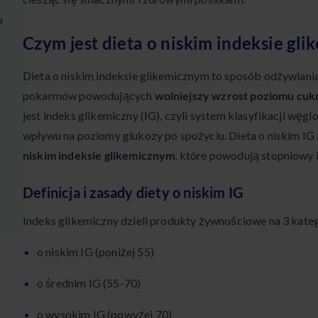
a
Czym jest dieta o niskim indeksie gl
Dieta o niskim indeksie glikemicznym to sposób odżywiania
pokarmów powodujących
wolniejszy wzrost poziomu cuk
jest indeks glikemiczny (IG), czyli system klasyfikacji wę
wpływu na poziomy glukozy po spożyciu. Dieta o niskim IG
niskim indeksie glikemicznym
, które powodują stopniowy 
Definicja i zasady diety o niskim IG
Indeks glikemiczny dzieli produkty żywnościowe na 3 kateg
o niskim IG (poniżej 55)
o średnim IG (55-70)
o wysokim IG (powyżej 70)