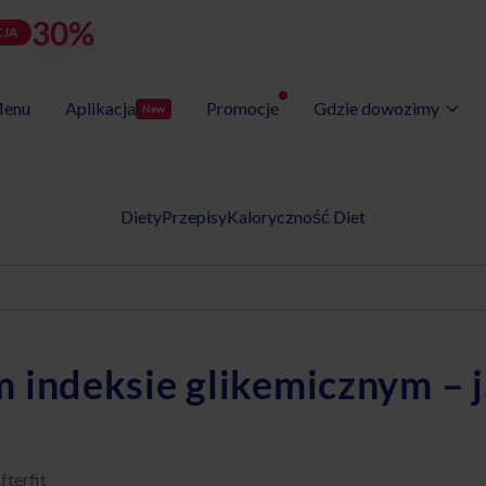
30%
rabatu
LATOZNA
d
h
m
s
Użyj kodu:
JA
zostało:
24
03
45
14
enu
Aplikacja
Promocje
Gdzie dowozimy
New
Wybór Menu
Gotowe programy diet
Diety
Przepisy
Kaloryczność Diet
m indeksie glikemicznym – j
fterfit