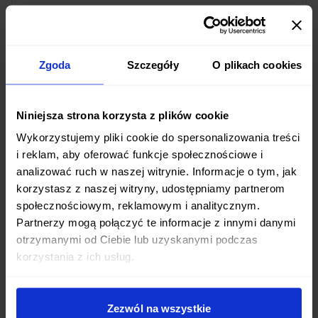
Zamienie jest całkowicie bezpłatna. Posiłki
dostarczamy codziennie w godzinach porannych,
abyś mógł cieszyć się świeżymi daniami przez cały
Zgoda
Szczegóły
O plikach cookies
dzień.
Niniejsza strona korzysta z plików cookie
Wykorzystujemy pliki cookie do spersonalizowania treści
Jakie diety pudełkowe są dostępne w mieście
i reklam, aby oferować funkcje społecznościowe i
Zamienie?
analizować ruch w naszej witrynie. Informacje o tym, jak
W mieście Zamienie oferujemy szeroki wybór diet
korzystasz z naszej witryny, udostępniamy partnerom
społecznościowym, reklamowym i analitycznym.
pudełkowych: od standardowych programów
Partnerzy mogą połączyć te informacje z innymi danymi
dietetycznych po diety z pełnym wyborem menu.
otrzymanymi od Ciebie lub uzyskanymi podczas
Mamy diety niskokaloryczne, wysokobiałkowe,
korzystania z ich usług.
wegetariańskie i wiele innych. Każda dieta jest
przygotowywana przez wykwalifikowanych
dietetyków.
Zezwól na wszystkie