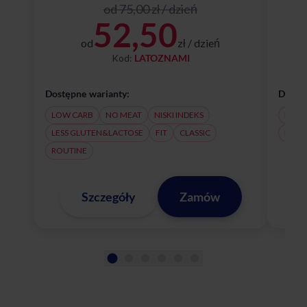
od 75,00 zł / dzień
52,50
od
zł / dzień
Kod:
LATOZNAMI
Dostępne warianty:
Dostęp
LOW CARB
NO MEAT
NISKI INDEKS
NO M
LESS GLUTEN&LACTOSE
FIT
CLASSIC
LESS
ROUTINE
Szczegóły
Zamów