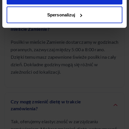
Spersonalizuj
O której godzinie dostarczacie posiłki w
mieście Zamienie?
Posiłki w mieście Zamienie dostarczamy w godzinach
porannych, zazwyczaj między 5:00 a 8:00 rano.
Dzięki temu masz zapewnione świeże posiłki na cały
dzień. Dokładne godziny mogą się różnić w
zależności od lokalizacji.
Czy mogę zmienić dietę w trakcie
zamówienia?
Tak, oferujemy elastyczność w zarządzaniu
zamówieniem. Możesz zmieniać dietę, wstrzymywać