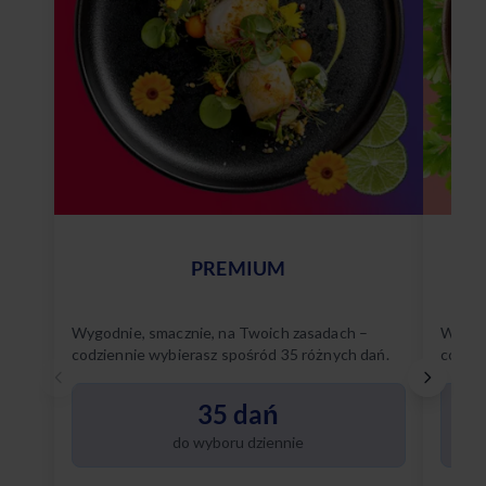
PREMIUM
Wygodnie, smacznie, na Twoich zasadach –
Wygodn
codziennie wybierasz spośród 35 różnych dań.
codzie
Poznaj
35 dań
do wyboru dziennie