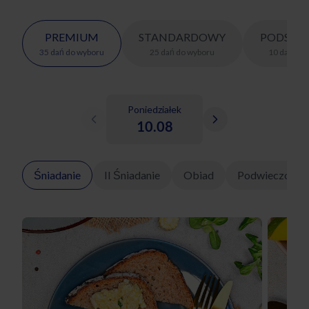
PREMIUM
STANDARDOWY
PODSTA
35
dań
do wyboru
25
dań
do wyboru
10
dań
do 
Poniedziałek
10.08
Śniadanie
II Śniadanie
Obiad
Podwieczorek