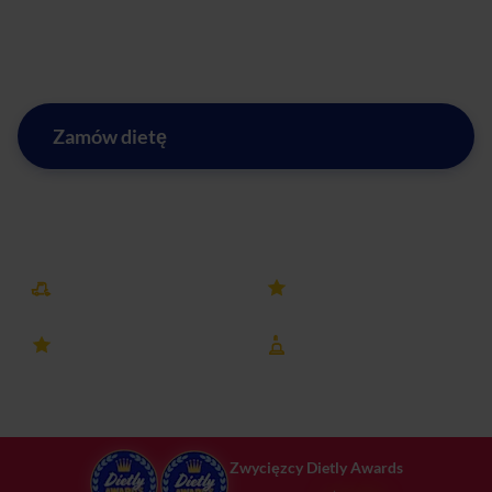
że zdrowe jedzenie może być pyszne i wygodne! Twoje
ciało i podniebienie będą Ci wdzięczne.
Zamów dietę
Zobacz menu w mieście Zamienie
Darmowa dostawa
25k+ opinii
4.8 ocena
8 lat na rynku
Zwycięzcy Dietly Awards