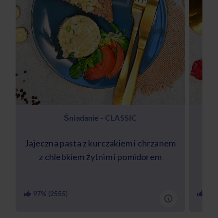
Śniadanie - CLASSIC
Jajeczna pasta z kurczakiem i chrzanem
Ow
z chlebkiem żytnim i pomidorem
97
% (
2555
)
85
%