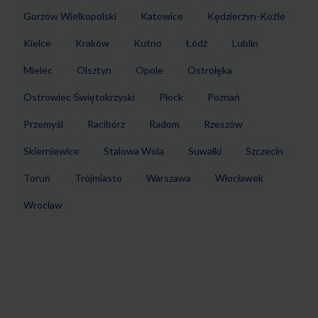
Gorzów Wielkopolski
Katowice
Kędzierzyn-Koźle
Kielce
Kraków
Kutno
Łódź
Lublin
Mielec
Olsztyn
Opole
Ostrołęka
Ostrowiec Świętokrzyski
Płock
Poznań
Przemyśl
Racibórz
Radom
Rzeszów
Skierniewice
Stalowa Wola
Suwałki
Szczecin
Toruń
Trójmiasto
Warszawa
Włocławek
Wrocław