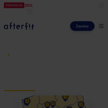
30%
rabatu
PROMOCJA
kod:
LATOZNAMI
zostało:
21
d
13
h
47
m
42
s
Zamów
Catering dietetyczny Afterfit
Dieta pudełkowa z dostawą
Catering dietetyczny
Zamienie