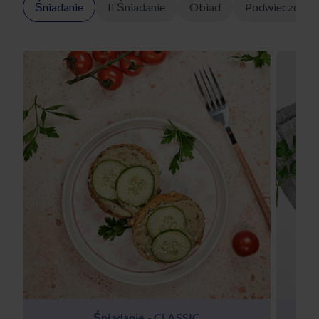
Śniadanie
II Śniadanie
Obiad
Podwieczorek
Śniadanie - CLASSIC