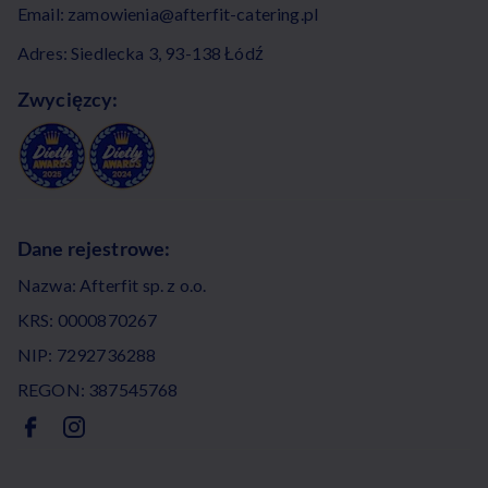
Email:
zamowienia@afterfit-catering.pl
Adres: Siedlecka 3, 93-138 Łódź
Zwycięzcy:
Dane rejestrowe:
Nazwa: Afterfit sp. z o.o.
KRS: 0000870267
NIP: 7292736288
REGON: 387545768