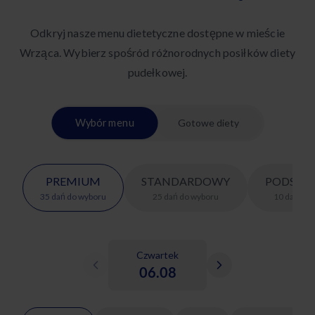
Odkryj nasze menu dietetyczne dostępne w mieście
Wrząca. Wybierz spośród różnorodnych posiłków diety
pudełkowej.
Wybór menu
Gotowe diety
PREMIUM
STANDARDOWY
PODSTA
35
dań
do wyboru
25
dań
do wyboru
10
dań
do 
Czwartek
06.08