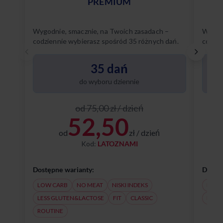
PREMIUM
Wygodnie, smacznie, na Twoich zasadach –
Wygodn
codziennie wybierasz spośród 35 różnych dań.
codzie
Poznaj
35 dań
do wyboru dziennie
od 75,00 zł / dzień
52,50
od
zł / dzień
Kod:
LATOZNAMI
Dostępne warianty:
Dostęp
LOW CARB
NO MEAT
NISKI INDEKS
NO M
LESS GLUTEN&LACTOSE
FIT
CLASSIC
LESS
ROUTINE