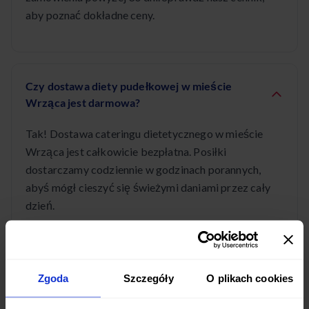
aby poznać dokładne ceny.
Czy dostawa diety pudełkowej w mieście
Wrząca jest darmowa?
Tak! Dostawa cateringu dietetycznego w mieście
Wrząca jest całkowicie bezpłatna. Posiłki
dostarczamy codziennie w godzinach porannych,
abyś mógł cieszyć się świeżymi daniami przez cały
dzień.
Jakie diety pudełkowe są dostępne w mieście
Zgoda
Szczegóły
O plikach cookies
Wrząca?