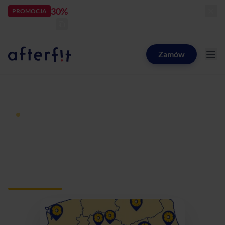
30%
rabatu
PROMOCJA
kod:
LATOZNAMI
zostało:
24
d
23
h
23
m
47
s
Zamów
Catering dietetyczny Afterfit
Dieta pudełkowa z dostawą
Catering dietetyczny
Wrząca