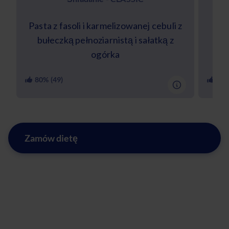
Pasta z fasoli i karmelizowanej cebuli z
bułeczką pełnoziarnistą i sałatką z
s
ogórka
80
% (
49
)
97
%
Zamów dietę