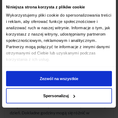
W mieście Wrząca oferujemy szeroki wybór diet
Niniejsza strona korzysta z plików cookie
pudełkowych: od standardowych programów
Wykorzystujemy pliki cookie do spersonalizowania treści
dietetycznych po diety z pełnym wyborem menu.
i reklam, aby oferować funkcje społecznościowe i
Mamy diety niskokaloryczne, wysokobiałkowe,
analizować ruch w naszej witrynie. Informacje o tym, jak
wegetariańskie i wiele innych. Każda dieta jest
korzystasz z naszej witryny, udostępniamy partnerom
przygotowywana przez wykwalifikowanych
społecznościowym, reklamowym i analitycznym.
dietetyków.
Partnerzy mogą połączyć te informacje z innymi danymi
otrzymanymi od Ciebie lub uzyskanymi podczas
korzystania z ich usług.
O której godzinie dostarczacie posiłki w
Zezwól na wszystkie
mieście Wrząca?
Posiłki w mieście Wrząca dostarczamy w godzinach
Spersonalizuj
porannych, zazwyczaj między 5:00 a 8:00 rano.
Dzięki temu masz zapewnione świeże posiłki na cały
dzień. Dokładne godziny mogą się różnić w