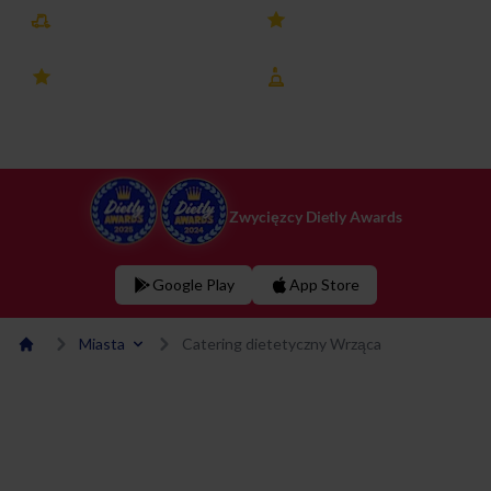
Darmowa dostawa
25k+ opinii
4.8 ocena
8 lat na rynku
Zwycięzcy Dietly Awards
Google Play
App Store
Miasta
Catering dietetyczny Wrząca