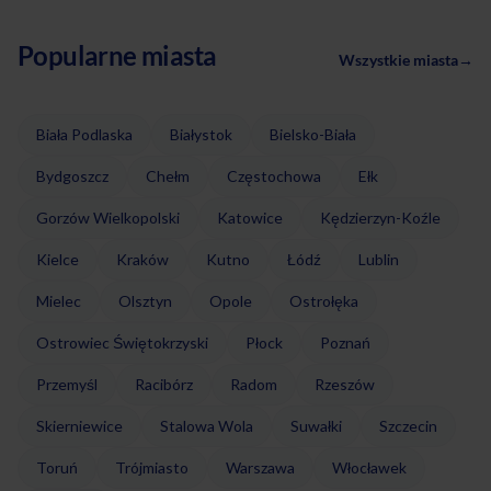
Popularne miasta
Wszystkie miasta
→
Biała Podlaska
Białystok
Bielsko-Biała
Bydgoszcz
Chełm
Częstochowa
Ełk
Gorzów Wielkopolski
Katowice
Kędzierzyn-Koźle
Kielce
Kraków
Kutno
Łódź
Lublin
Mielec
Olsztyn
Opole
Ostrołęka
Ostrowiec Świętokrzyski
Płock
Poznań
Przemyśl
Racibórz
Radom
Rzeszów
Skierniewice
Stalowa Wola
Suwałki
Szczecin
Toruń
Trójmiasto
Warszawa
Włocławek