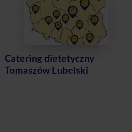
Catering dietetyczny
Tomaszów Lubelski
Szukasz zdrowych i smacznych rozwiązań na codzienne
posiłki w Tomaszowie Lubelskim? Catering dietetyczny to
idealne rozwiązanie dla Ciebie! Nasza dieta pudełkowa to
propozycja dla osób ceniących wygodę i zdrowy styl życia.
Dzięki diecie z wyborem menu masz kontrolę nad tym, co
jesz, a dieta odchudzająca pomoże Ci osiągnąć wymarzoną