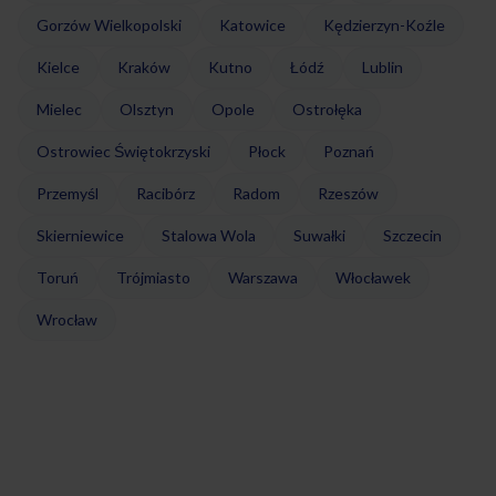
Gorzów Wielkopolski
Katowice
Kędzierzyn-Koźle
Kielce
Kraków
Kutno
Łódź
Lublin
Mielec
Olsztyn
Opole
Ostrołęka
Ostrowiec Świętokrzyski
Płock
Poznań
Przemyśl
Racibórz
Radom
Rzeszów
Skierniewice
Stalowa Wola
Suwałki
Szczecin
Toruń
Trójmiasto
Warszawa
Włocławek
Wrocław