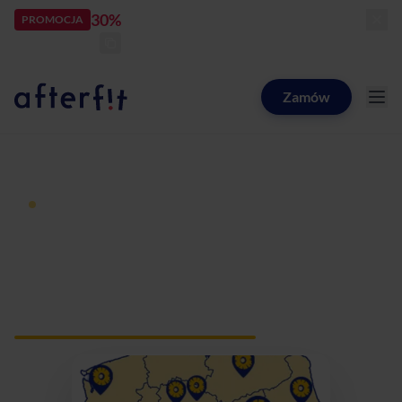
30%
rabatu
PROMOCJA
kod:
LATOZNAMI
zostało:
22
d
10
h
28
m
50
s
Zamów
Catering dietetyczny Afterfit
Dieta pudełkowa z dostawą
Catering dietetyczny
Tomaszów Lubelski