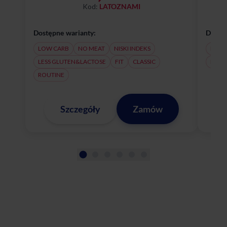
Kod:
LATOZNAMI
Dostępne warianty:
Dostęp
LOW CARB
NO MEAT
NISKI INDEKS
NO M
LESS GLUTEN&LACTOSE
FIT
CLASSIC
LESS
ROUTINE
Szczegóły
Zamów