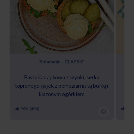
Śniadanie - CLASSIC
Pasta kanapkowa z szynki, serka
S
topionego i jajek z pełnoziarnistą bułką i
cie
kiszonym ogórkiem
84
%
96
% (
404
)