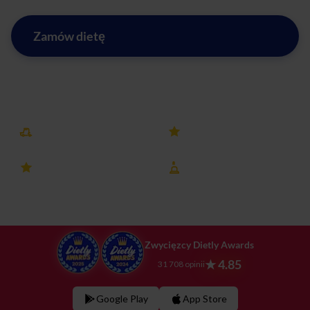
Zamów dietę
Zobacz menu w mieście Tomaszów Lubelski
Darmowa dostawa
25k+ opinii
4.8 ocena
8 lat na rynku
Zwycięzcy Dietly Awards
★ 4.85
31 708 opinii
Google Play
App Store