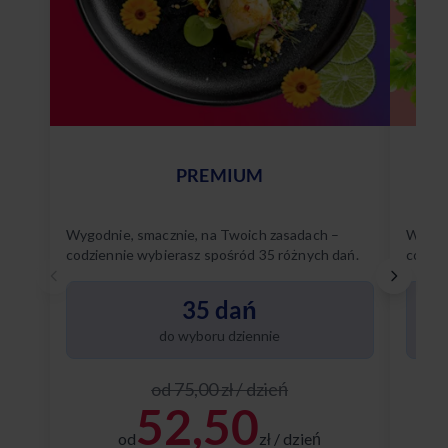
PREMIUM
Wygodnie, smacznie, na Twoich zasadach –
Wygodn
codziennie wybierasz spośród 35 różnych dań.
codzie
Poznaj
35 dań
do wyboru dziennie
od 75,00 zł / dzień
52,50
od
zł / dzień