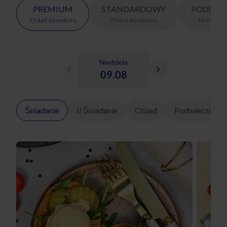
PREMIUM
STANDARDOWY
PODSTA
35
dań
do wyboru
25
dań
do wyboru
10
dań
do 
Niedziela
09.08
Śniadanie
II Śniadanie
Obiad
Podwieczorek