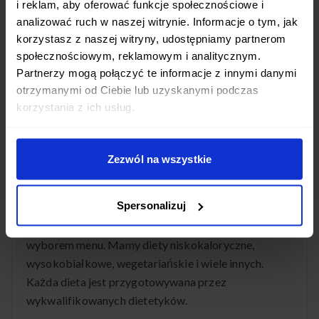
i reklam, aby oferować funkcje społecznościowe i
Tomaszów Lubelski jest całkowicie bezpłatna.
analizować ruch w naszej witrynie. Informacje o tym, jak
Posiłki dostarczamy codziennie w godzinach
korzystasz z naszej witryny, udostępniamy partnerom
porannych, abyś mógł cieszyć się świeżymi daniami
społecznościowym, reklamowym i analitycznym.
przez cały dzień.
Partnerzy mogą połączyć te informacje z innymi danymi
otrzymanymi od Ciebie lub uzyskanymi podczas
korzystania z ich usług.
Jakie diety pudełkowe są dostępne w mieście
Tomaszów Lubelski?
Zezwól na wszystkie
W mieście Tomaszów Lubelski oferujemy szeroki
Spersonalizuj
wybór diet pudełkowych: od standardowych
programów dietetycznych po diety z pełnym
wyborem menu. Mamy diety niskokaloryczne,
wysokobiałkowe, wegetariańskie i wiele innych.
Każda dieta jest przygotowywana przez
wykwalifikowanych dietetyków.