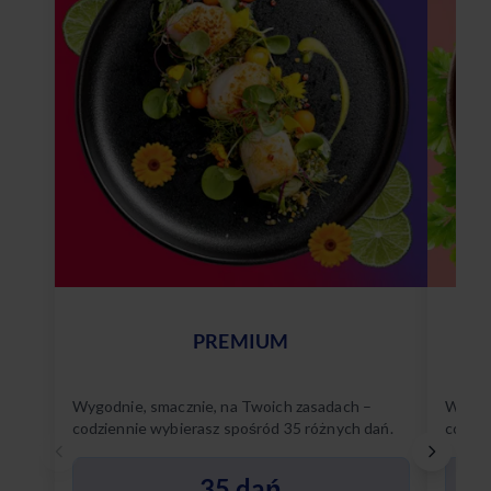
PREMIUM
Wygodnie, smacznie, na Twoich zasadach –
Wygodn
codziennie wybierasz spośród 35 różnych dań.
codzie
Poznaj
35 dań