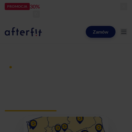
30%
rabatu
PROMOCJA
kod:
LATOZNAMI
zostało:
22
d
23
h
12
m
09
s
Zamów
Catering dietetyczny Afterfit
Dieta pudełkowa z dostawą
Catering dietetyczny
Stare Babice