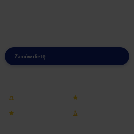
Babicach oferuje także opcję diety keto, która pomoże Ci
szybko zrzucić zbędne kilogramy. A może jesteś
wegetarianinem? Mamy dla Ciebie pyszne dania z naszej
diety wegetariańskiej. Nie czekaj, zamów nasz catering
dietetyczny już dziś, a cieszyć się zdrowym stylem życia.
Zamów dietę
Zobacz menu w Stare Babicach
Darmowa dostawa
25k+ opinii
4.8 ocena
8 lat na rynku