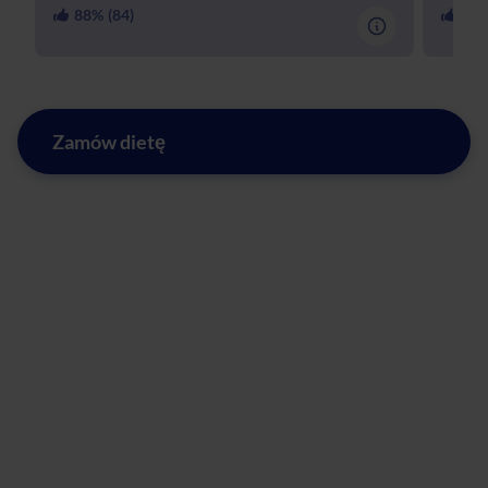
88
% (
84
)
91
%
Zamów dietę