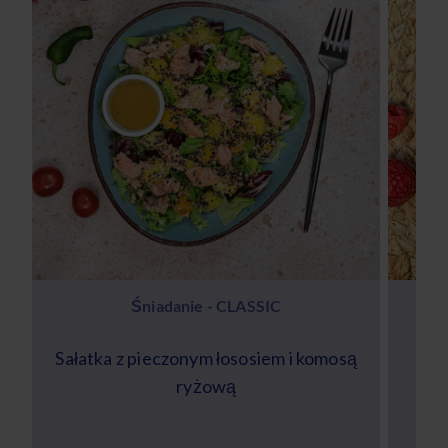
Śniadanie - CLASSIC
Sałatka z pieczonym łososiem i komosą
Kak
ryżową