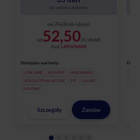
do wyboru dziennie
od 75,00 zł / dzień
52,50
od
zł / dzień
Kod:
LATOZNAMI
Dostępne warianty:
Dostęp
LOW CARB
NO MEAT
NISKI INDEKS
NO M
LESS GLUTEN&LACTOSE
FIT
CLASSIC
LESS
ROUTINE
Szczegóły
Zamów