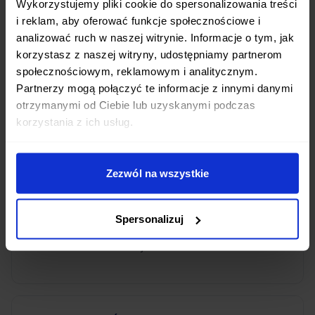
Wykorzystujemy pliki cookie do spersonalizowania treści
wegetariańskie i wiele innych. Każda dieta jest
i reklam, aby oferować funkcje społecznościowe i
przygotowywana przez wykwalifikowanych
analizować ruch w naszej witrynie. Informacje o tym, jak
dietetyków.
korzystasz z naszej witryny, udostępniamy partnerom
społecznościowym, reklamowym i analitycznym.
Partnerzy mogą połączyć te informacje z innymi danymi
otrzymanymi od Ciebie lub uzyskanymi podczas
korzystania z ich usług.
O której godzinie dostarczacie posiłki w Stare
Babicach?
Posiłki w Stare Babicach dostarczamy w godzinach
Zezwól na wszystkie
porannych, zazwyczaj między 5:00 a 8:00 rano.
Dzięki temu masz zapewnione świeże posiłki na cały
Spersonalizuj
dzień. Dokładne godziny mogą się różnić w
zależności od lokalizacji.