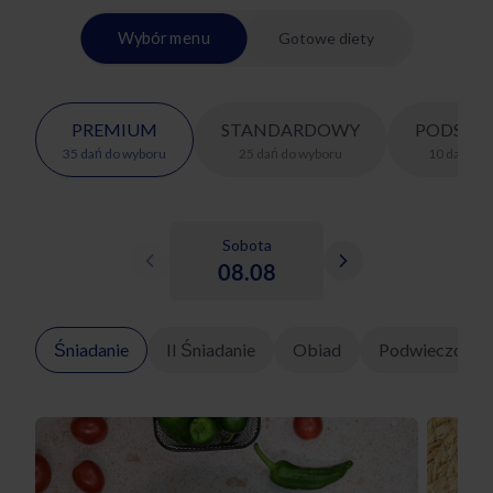
Wybór menu
Gotowe diety
PREMIUM
STANDARDOWY
PODSTA
35
dań
do wyboru
25
dań
do wyboru
10
dań
do 
Sobota
08.08
Śniadanie
II Śniadanie
Obiad
Podwieczorek