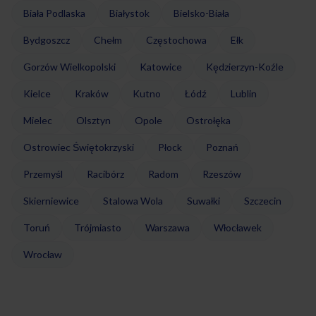
Biała Podlaska
Białystok
Bielsko-Biała
Bydgoszcz
Chełm
Częstochowa
Ełk
Gorzów Wielkopolski
Katowice
Kędzierzyn-Koźle
Kielce
Kraków
Kutno
Łódź
Lublin
Mielec
Olsztyn
Opole
Ostrołęka
Ostrowiec Świętokrzyski
Płock
Poznań
Przemyśl
Racibórz
Radom
Rzeszów
Skierniewice
Stalowa Wola
Suwałki
Szczecin
Toruń
Trójmiasto
Warszawa
Włocławek
Wrocław