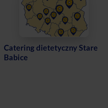
Catering dietetyczny Stare
Babice
Szukasz zdrowego cateringu dietetycznego w Starych
Babicach? Oferujemy dietę pudełkową, która dostarczy Ci
pełnowartościowe posiłki bez konieczności samodzielnego
gotowania. Nasza dieta z wyborem menu pozwoli Ci
dopasować posiłki do swoich preferencji. Czy marzysz o
diecie odchudzającej? Nasz catering dietetyczny w Starych