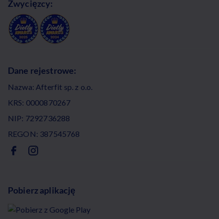
Zwycięzcy:
Dane rejestrowe:
Nazwa: Afterfit sp. z o.o.
KRS: 0000870267
NIP: 7292736288
REGON: 387545768
Pobierz aplikację