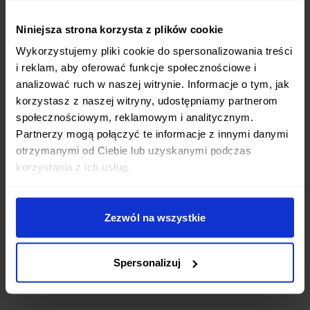
Mamy diety niskokaloryczne, wysokobiałkowe,
wegetariańskie i wiele innych. Każda dieta jest
Niniejsza strona korzysta z plików cookie
przygotowywana przez wykwalifikowanych
Wykorzystujemy pliki cookie do spersonalizowania treści
dietetyków.
i reklam, aby oferować funkcje społecznościowe i
analizować ruch w naszej witrynie. Informacje o tym, jak
korzystasz z naszej witryny, udostępniamy partnerom
społecznościowym, reklamowym i analitycznym.
Partnerzy mogą połączyć te informacje z innymi danymi
O której godzinie dostarczacie posiłki w
otrzymanymi od Ciebie lub uzyskanymi podczas
mieście Puławy?
korzystania z ich usług.
Posiłki w mieście Puławy dostarczamy w godzinach
porannych, zazwyczaj między 5:00 a 8:00 rano.
Zezwól na wszystkie
Dzięki temu masz zapewnione świeże posiłki na cały
dzień. Dokładne godziny mogą się różnić w
zależności od lokalizacji.
Spersonalizuj