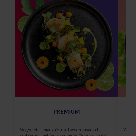
PREMIUM
Wygodnie, smacznie, na Twoich zasadach –
Wygodn
codziennie wybierasz spośród 35 różnych dań.
codzie