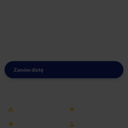
jednocześnie dbając o swoje zdrowie i sylwetkę. Nasze
dania są starannie przygotowywane, z najwyższej jakości
składników, abyś mógł cieszyć się smakiem, nie rezygnując
z celów żywieniowych. Zamów nasz catering dietetyczny
już dziś i przekonaj się, jak łatwo jest zadbać o swoją dietę,
nawet będąc w biegu. Puławy i okolice - zapraszamy do
skorzystania z naszych usług cateringowych!
Zamów dietę
Zobacz menu w mieście Puławy
Darmowa dostawa
25k+ opinii
4.8 ocena
8 lat na rynku