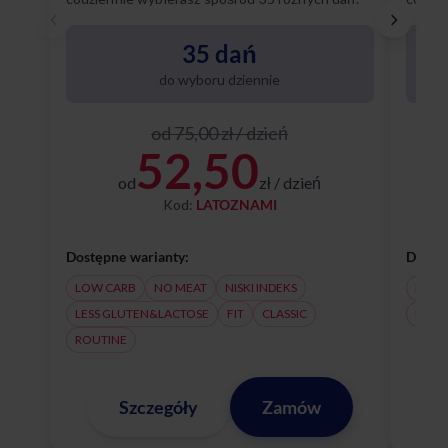
Poznaj
35 dań
do wyboru dziennie
od 75,00 zł / dzień
52,50
od
zł / dzień
Kod:
LATOZNAMI
Dostępne warianty:
Dostęp
LOW CARB
NO MEAT
NISKI INDEKS
NO M
LESS GLUTEN&LACTOSE
FIT
CLASSIC
LESS
ROUTINE
Szczegóły
Zamów