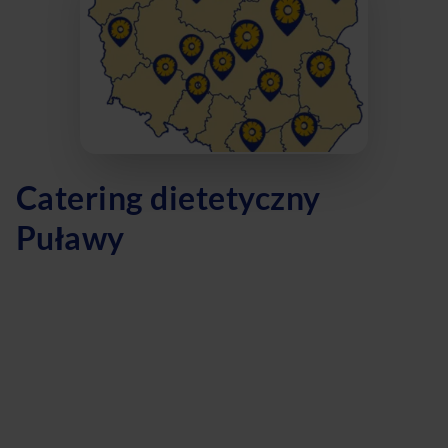
Catering dietetyczny
Puławy
Szukasz zdrowych i smacznych posiłków w Puławach?
Nasz catering dietetyczny to idealne rozwiązanie dla
Ciebie! Oferujemy różnorodne opcje, takie jak dieta
pudełkowa, dieta z wyborem menu, dieta odchudzająca,
dieta keto oraz dieta wegetariańska. Dzięki naszym
usługom możesz cieszyć się pysznym jedzeniem,