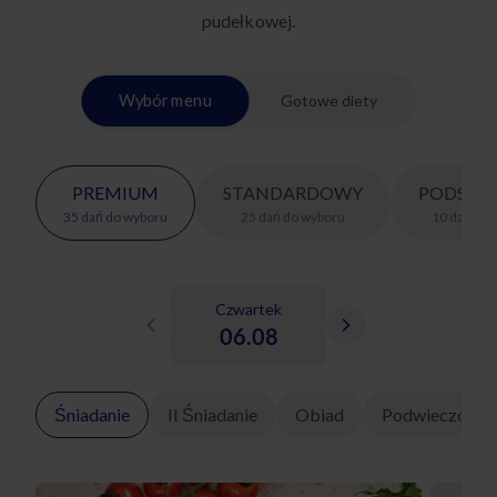
pudełkowej.
Wybór menu
Gotowe diety
PREMIUM
STANDARDOWY
PODSTA
35
dań
do wyboru
25
dań
do wyboru
10
dań
do 
Czwartek
06.08
Śniadanie
II Śniadanie
Obiad
Podwieczorek