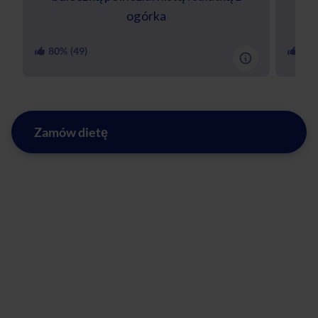
ogórka
80
% (
49
)
97
%
Zamów dietę