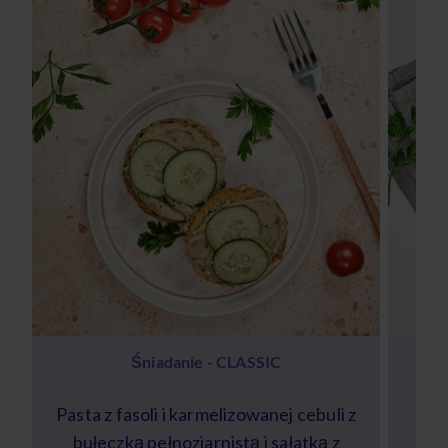
Śniadanie - CLASSIC
Pasta z fasoli i karmelizowanej cebuli z
bułeczką pełnoziarnistą i sałatką z
s