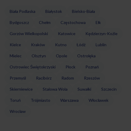
Biała Podlaska
Białystok
Bielsko-Biała
Bydgoszcz
Chełm
Częstochowa
Ełk
Gorzów Wielkopolski
Katowice
Kędzierzyn-Koźle
Kielce
Kraków
Kutno
Łódź
Lublin
Mielec
Olsztyn
Opole
Ostrołęka
Ostrowiec Świętokrzyski
Płock
Poznań
Przemyśl
Racibórz
Radom
Rzeszów
Skierniewice
Stalowa Wola
Suwałki
Szczecin
Toruń
Trójmiasto
Warszawa
Włocławek
Wrocław