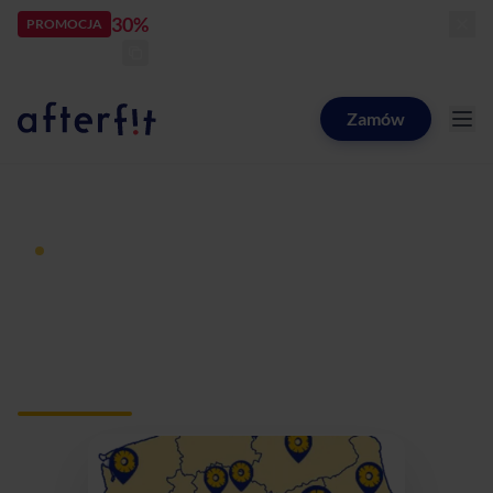
30%
rabatu
PROMOCJA
kod:
LATOZNAMI
zostało:
24
d
23
h
08
m
16
s
Zamów
Catering dietetyczny Afterfit
Dieta pudełkowa z dostawą
Catering dietetyczny
Puławy