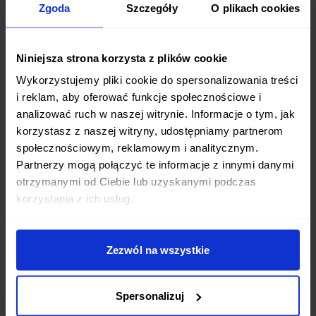
Zgoda
Szczegóły
O plikach cookies
Jakie diety pudełkowe są dostępne w mieście
Pogórze?
Niniejsza strona korzysta z plików cookie
W mieście Pogórze oferujemy szeroki wybór diet
Wykorzystujemy pliki cookie do spersonalizowania treści
pudełkowych: od standardowych programów
i reklam, aby oferować funkcje społecznościowe i
dietetycznych po diety z pełnym wyborem menu.
analizować ruch w naszej witrynie. Informacje o tym, jak
Mamy diety niskokaloryczne, wysokobiałkowe,
korzystasz z naszej witryny, udostępniamy partnerom
wegetariańskie i wiele innych. Każda dieta jest
społecznościowym, reklamowym i analitycznym.
Partnerzy mogą połączyć te informacje z innymi danymi
przygotowywana przez wykwalifikowanych
otrzymanymi od Ciebie lub uzyskanymi podczas
dietetyków.
korzystania z ich usług.
Zezwól na wszystkie
O której godzinie dostarczacie posiłki w
mieście Pogórze?
Spersonalizuj
Posiłki w mieście Pogórze dostarczamy w godzinach