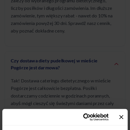
zależy od wybranego programu dietetycznego,
liczby posiłków i długości zamówienia. Im dłuższe
zamówienie, tym większy rabat - nawet do 10% na
zamówienia powyżej 30 dni. Sprawdź nasz cennik,
aby poznać dokładne ceny.
Czy dostawa diety pudełkowej w mieście
Pogórze jest darmowa?
Tak! Dostawa cateringu dietetycznego w mieście
Pogórze jest całkowicie bezpłatna. Posiłki
dostarczamy codziennie w godzinach porannych,
abyś mógł cieszyć się świeżymi daniami przez cały
dzień.