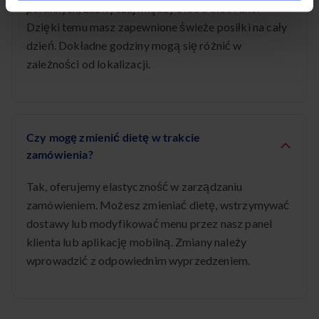
porannych, zazwyczaj między 5:00 a 8:00 rano.
Dzięki temu masz zapewnione świeże posiłki na cały
dzień. Dokładne godziny mogą się różnić w
zależności od lokalizacji.
Czy mogę zmienić dietę w trakcie
zamówienia?
Tak, oferujemy elastyczność w zarządzaniu
zamówieniem. Możesz zmieniać dietę, wstrzymywać
dostawy lub modyfikować menu przez nasz panel
klienta lub aplikację mobilną. Zmiany należy
wprowadzić z odpowiednim wyprzedzeniem.