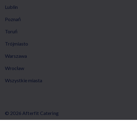
Lublin
Poznań
Toruń
Trójmiasto
Warszawa
Wrocław
Wszystkie miasta
© 2026 Afterfit Catering
Regulamin
Wszystkie regulaminy
Polityka prywatności