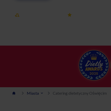
Darmowa dostawa
25k+ opinii
w mieście Oświęcim
na Dietly
Miasta
Catering dietetyczny Oświęcim