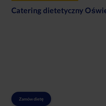
Catering dietetyczny Oświ
Szukasz zdrowego i smacznego cateringu dietetycznego 
dostarczy Ci pełnowartościowe posiłki bez konieczności 
pozwala Ci samodzielnie komponować posiłki, dostosowują
Planujesz odchudzanie? Nasza dieta odchudzająca pom
ilość składników odżywczych przy ograniczonej kaloryczn
Mamy dla Ciebie odpowiednie opcje dopasowane do Tw
Dzięki naszemu cateringowi dietetycznemu w Oświęcimiu 
przygotowywanie. Wystarczy, że składasz zamówienie, a 
Twoje drzwi. Zadbaj o swoje zdrowie i sylwetkę z naszym
Zamów dietę
Zobacz menu w mieście Ośw