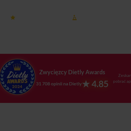
4.8 ocena
8 lat na rynku
na Dietly
Oświęcim
Zwycięzcy Dietly Awards
Zeskan
★ 4.85
pobrać ap
31 708 opinii na Dietly