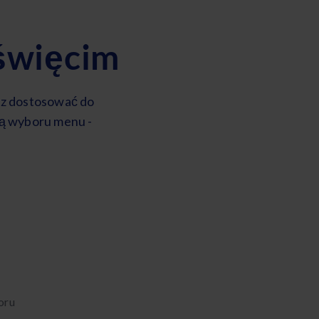
święcim
sz dostosować do
ią wyboru menu -
oru