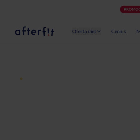
PROMOC
Oferta diet
Cennik
M
Catering dietetyczny Afterfit
Dieta pudełkowa z dostawą
Catering diet
Oświęcim