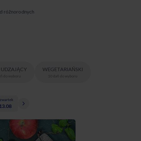
ód różnorodnych
UDZAJĄCY
WEGETARIAŃSKI
ań
do wyboru
10
dań
do wyboru
zwartek
13.08