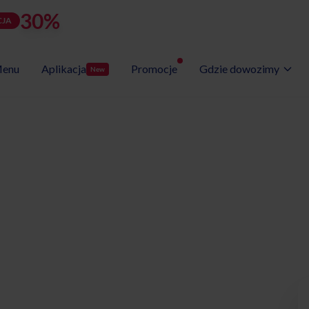
30%
rabatu
LATOZNA
d
h
m
s
Użyj kodu:
JA
zostało:
24
15
46
46
enu
Aplikacja
Promocje
Gdzie dowozimy
New
Wybór Menu
Gotowe programy diet
etyczny