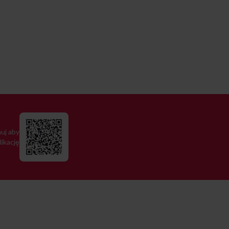
uj aby
likację