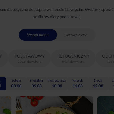
enu dietetyczne dostępne w mieście Oświęcim. Wybierz spośr
posiłków diety pudełkowej.
Wybór menu
Gotowe diety
Y
PODSTAWOWY
KETOGENICZNY
ODCH
10
dań
do wyboru
8
dań
do wyboru
15
d
k
Sobota
Niedziela
Poniedziałek
Wtorek
Środa
C
8
08.08
09.08
10.08
11.08
12.08