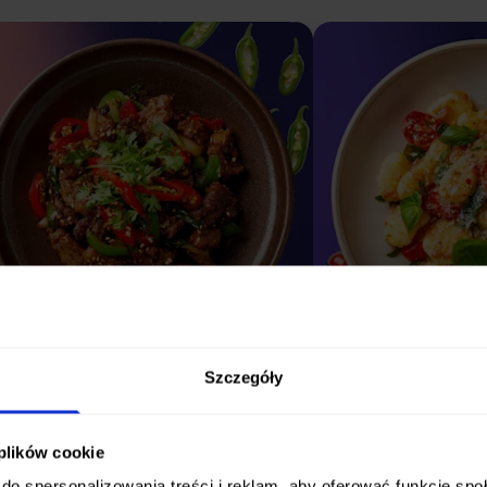
Szczegóły
STANDARDOWY
PODST
 plików cookie
do spersonalizowania treści i reklam, aby oferować funkcje sp