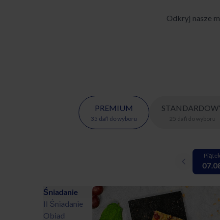
Odkryj nasze m
PREMIUM
STANDARDOW
35
dań
do wyboru
25
dań
do wyboru
Piąte
07.0
Śniadanie
II Śniadanie
Obiad