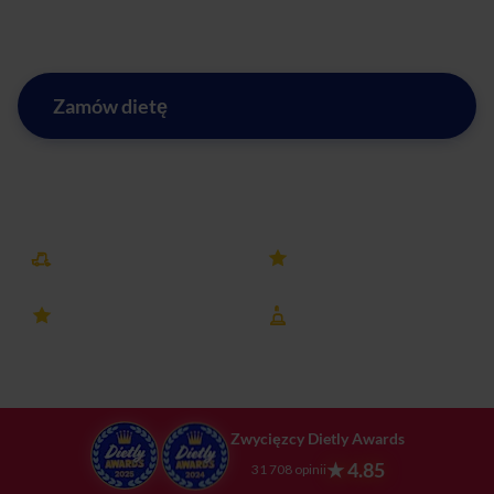
zdrowszego stylu życia już dziś!
Zamów dietę
Zobacz menu w mieście Opacz-Kolonia
Darmowa dostawa
25k+ opinii
4.8 ocena
8 lat na rynku
Zwycięzcy Dietly Awards
★ 4.85
31 708 opinii