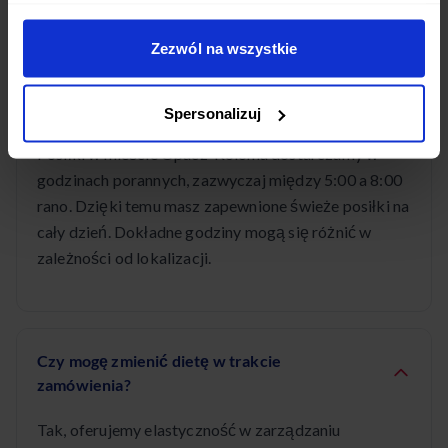
Zezwól na wszystkie
O której godzinie dostarczacie posiłki w
mieście Opacz-Kolonia?
Spersonalizuj
Posiłki w mieście Opacz-Kolonia dostarczamy w
godzinach porannych, zazwyczaj między 5:00 a 8:00
rano. Dzięki temu masz zapewnione świeże posiłki na
cały dzień. Dokładne godziny mogą się różnić w
zależności od lokalizacji.
Czy mogę zmienić dietę w trakcie
zamówienia?
Tak, oferujemy elastyczność w zarządzaniu