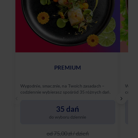
PREMIUM
Wygodnie, smacznie, na Twoich zasadach –
Wygodn
codziennie wybierasz spośród 35 różnych dań.
codzie
Poznaj
35 dań
do wyboru dziennie
od 75,00 zł / dzień