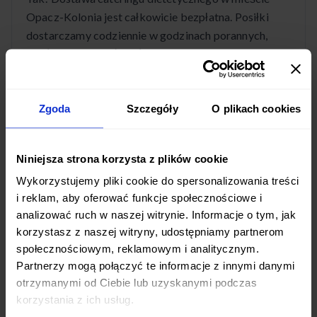
Opacz-Kolonia jest całkowicie bezpłatna. Posiłki
dostarczamy codziennie w godzinach porannych,
abyś mógł cieszyć się świeżymi daniami przez cały
dzień.
Zgoda
Szczegóły
O plikach cookies
Jakie diety pudełkowe są dostępne w mieście
Niniejsza strona korzysta z plików cookie
Opacz-Kolonia?
Wykorzystujemy pliki cookie do spersonalizowania treści
W mieście Opacz-Kolonia oferujemy szeroki wybór
i reklam, aby oferować funkcje społecznościowe i
diet pudełkowych: od standardowych programów
analizować ruch w naszej witrynie. Informacje o tym, jak
dietetycznych po diety z pełnym wyborem menu.
korzystasz z naszej witryny, udostępniamy partnerom
Mamy diety niskokaloryczne, wysokobiałkowe,
społecznościowym, reklamowym i analitycznym.
Partnerzy mogą połączyć te informacje z innymi danymi
wegetariańskie i wiele innych. Każda dieta jest
otrzymanymi od Ciebie lub uzyskanymi podczas
przygotowywana przez wykwalifikowanych
korzystania z ich usług.
dietetyków.