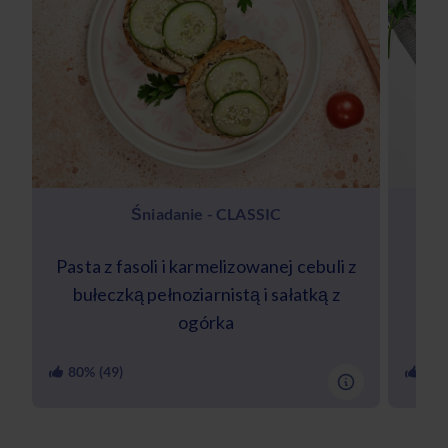
Śniadanie - CLASSIC
Pasta z fasoli i karmelizowanej cebuli z
bułeczką pełnoziarnistą i sałatką z
s
ogórka
80
% (
49
)
97
%