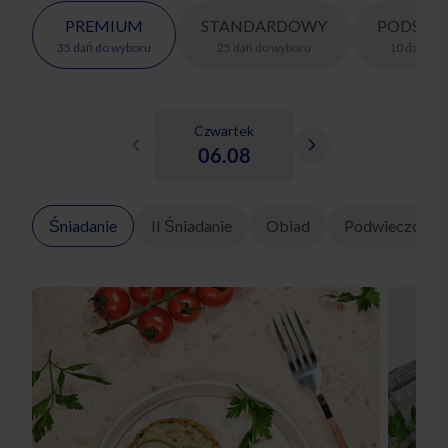
PREMIUM
STANDARDOWY
PODSTA
35
dań
do wyboru
25
dań
do wyboru
10
dań
do 
Czwartek
06.08
Śniadanie
II Śniadanie
Obiad
Podwieczorek