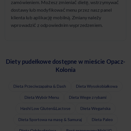
zamówieniem. Możesz zmieniać dietę, wstrzymywać
dostawy lub modyfikować menu przez nasz panel
klienta lub aplikację mobilną. Zmiany należy
wprowadzić z odpowiednim wyprzedzeniem.
Diety pudełkowe dostępne w mieście Opacz-
Kolonia
Dieta Przeciwzapalna & Dash
Dieta Wysokobiałkowa
Dieta Wybór Menu
Dieta Wege z rybami
Hashi Low Gluten&Lactose
Dieta Wegańska
Dieta Sportowa na masę & Samuraj
Dieta Paleo
Dieta Odchudzająca
Post przerywany Niski IG