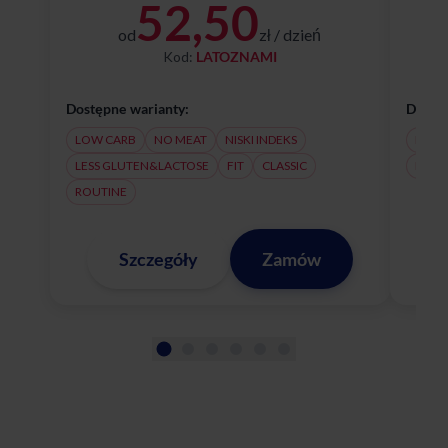
52,50
od
zł / dzień
Kod:
LATOZNAMI
Dostępne warianty:
Dostęp
LOW CARB
NO MEAT
NISKI INDEKS
NO M
LESS GLUTEN&LACTOSE
FIT
CLASSIC
LESS
ROUTINE
Szczegóły
Zamów