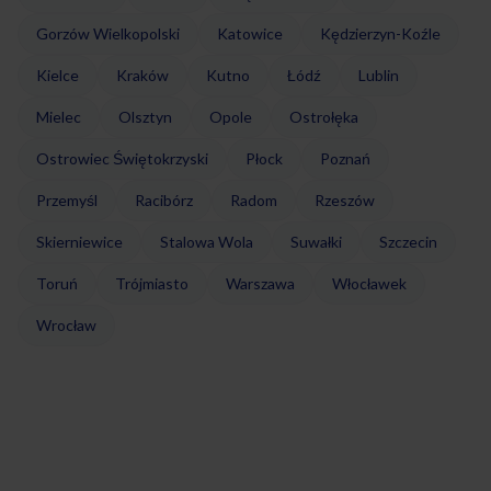
Gorzów Wielkopolski
Katowice
Kędzierzyn-Koźle
Kielce
Kraków
Kutno
Łódź
Lublin
Mielec
Olsztyn
Opole
Ostrołęka
Ostrowiec Świętokrzyski
Płock
Poznań
Przemyśl
Racibórz
Radom
Rzeszów
Skierniewice
Stalowa Wola
Suwałki
Szczecin
Toruń
Trójmiasto
Warszawa
Włocławek
Wrocław