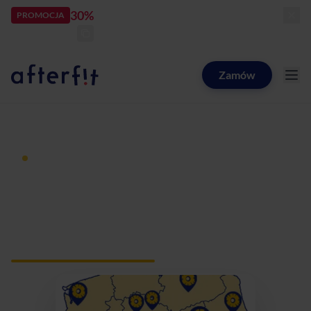
30%
rabatu
PROMOCJA
kod:
LATOZNAMI
zostało:
25
d
12
h
40
m
19
s
Zamów
Catering dietetyczny Afterfit
Dieta pudełkowa z dostawą
Catering dietetyczny
Opacz-Kolonia