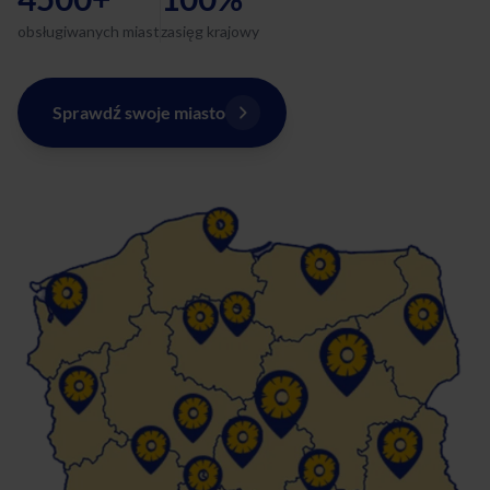
obsługiwanych miast
zasięg krajowy
Sprawdź swoje miasto