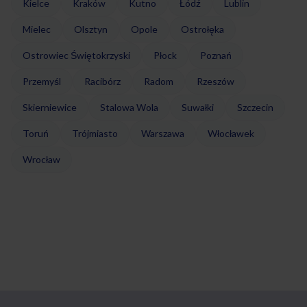
Kielce
Kraków
Kutno
Łódź
Lublin
Mielec
Olsztyn
Opole
Ostrołęka
Ostrowiec Świętokrzyski
Płock
Poznań
Przemyśl
Racibórz
Radom
Rzeszów
Skierniewice
Stalowa Wola
Suwałki
Szczecin
Toruń
Trójmiasto
Warszawa
Włocławek
Wrocław