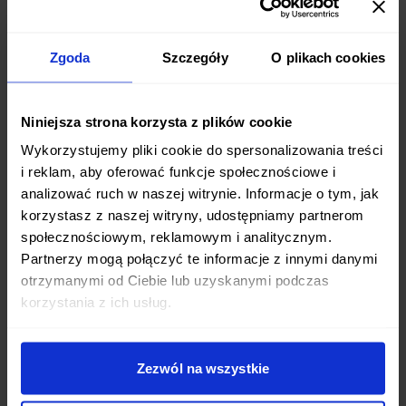
dostarczamy codziennie w godzinach porannych,
abyś mógł cieszyć się świeżymi daniami przez cały
Zgoda
Szczegóły
O plikach cookies
dzień.
Niniejsza strona korzysta z plików cookie
Wykorzystujemy pliki cookie do spersonalizowania treści
Jakie diety pudełkowe są dostępne w mieście
i reklam, aby oferować funkcje społecznościowe i
Olkusz?
analizować ruch w naszej witrynie. Informacje o tym, jak
W mieście Olkusz oferujemy szeroki wybór diet
korzystasz z naszej witryny, udostępniamy partnerom
społecznościowym, reklamowym i analitycznym.
pudełkowych: od standardowych programów
Partnerzy mogą połączyć te informacje z innymi danymi
dietetycznych po diety z pełnym wyborem menu.
otrzymanymi od Ciebie lub uzyskanymi podczas
Mamy diety niskokaloryczne, wysokobiałkowe,
korzystania z ich usług.
wegetariańskie i wiele innych. Każda dieta jest
przygotowywana przez wykwalifikowanych
dietetyków.
Zezwól na wszystkie