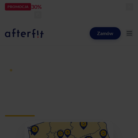
30%
rabatu
PROMOCJA
kod:
LATOZNAMI
zostało:
24
d
15
h
59
m
45
s
Zamów
Catering dietetyczny Afterfit
Dieta pudełkowa z dostawą
Catering dietetyczny
Olkusz