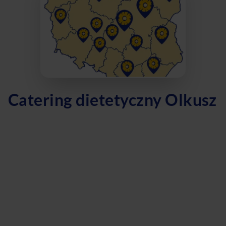
Catering dietetyczny Olkusz
Szukasz zdrowego i smacznego cateringu dietetycznego w
Olkuszu? Nasza firma oferuje szeroki wybór dań
dostosowanych do Twoich potrzeb! Nasze menu obejmuje
dietę pudełkową, dietę z wyborem menu, dietę
odchudzającą, dietę keto oraz dietę wegetariańską. Dzięki
naszemu doświadczeniu i pasji do zdrowego odżywiania,
możemy zapewnić Ci pełnowartościowe posiłki, które nie
tylko zasmakują, ale także pomogą Ci osiągnąć swoje cele