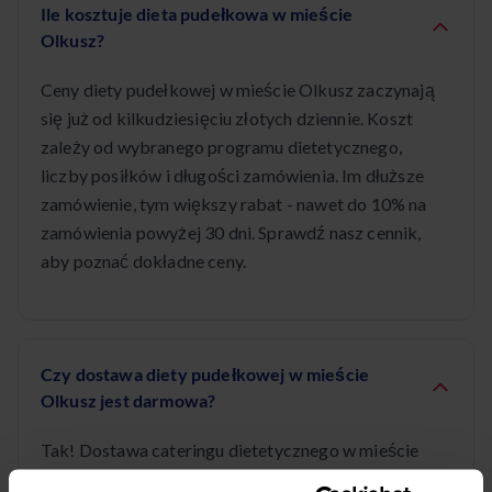
Ile kosztuje dieta pudełkowa w mieście
Olkusz?
Ceny diety pudełkowej w mieście Olkusz zaczynają
się już od kilkudziesięciu złotych dziennie. Koszt
zależy od wybranego programu dietetycznego,
liczby posiłków i długości zamówienia. Im dłuższe
zamówienie, tym większy rabat - nawet do 10% na
zamówienia powyżej 30 dni. Sprawdź nasz cennik,
aby poznać dokładne ceny.
Czy dostawa diety pudełkowej w mieście
Olkusz jest darmowa?
Tak! Dostawa cateringu dietetycznego w mieście
Olkusz jest całkowicie bezpłatna. Posiłki