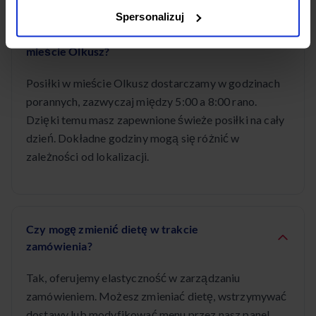
Spersonalizuj
O której godzinie dostarczacie posiłki w
mieście Olkusz?
Posiłki w mieście Olkusz dostarczamy w godzinach
porannych, zazwyczaj między 5:00 a 8:00 rano.
Dzięki temu masz zapewnione świeże posiłki na cały
dzień. Dokładne godziny mogą się różnić w
zależności od lokalizacji.
Czy mogę zmienić dietę w trakcie
zamówienia?
Tak, oferujemy elastyczność w zarządzaniu
zamówieniem. Możesz zmieniać dietę, wstrzymywać
dostawy lub modyfikować menu przez nasz panel