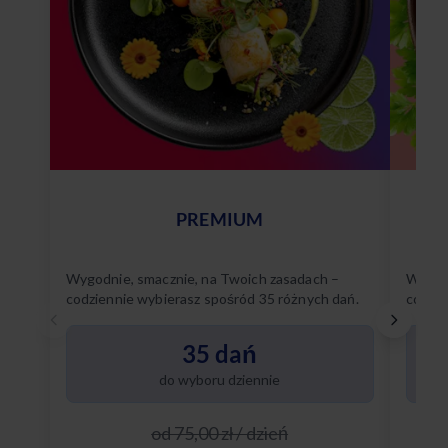
PREMIUM
Wygodnie, smacznie, na Twoich zasadach –
Wygodn
codziennie wybierasz spośród 35 różnych dań.
codzie
Poznaj
35 dań
do wyboru dziennie
od 75,00 zł / dzień