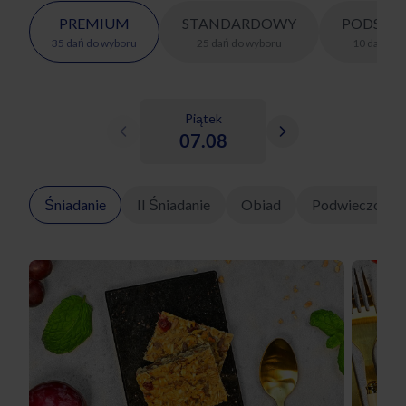
PREMIUM
STANDARDOWY
PODSTA
35
dań
do wyboru
25
dań
do wyboru
10
dań
do 
Piątek
07.08
Śniadanie
II Śniadanie
Obiad
Podwieczorek