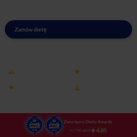
naszemu cateringowi dietetycznemu.
Zamów dietę
Zobacz menu w mieście Olkusz
Darmowa dostawa
25k+ opinii
4.8 ocena
8 lat na rynku
Zwycięzcy Dietly Awards
★ 4.85
31 708 opinii