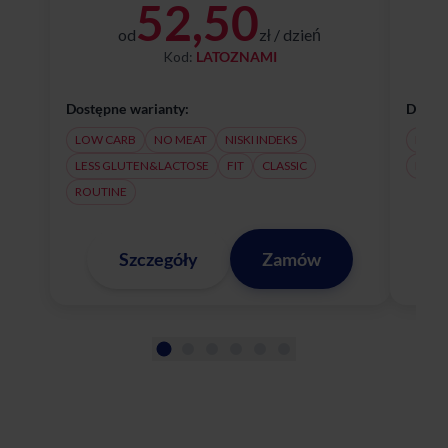
52,50
od
zł / dzień
Kod:
LATOZNAMI
Dostępne warianty:
Dostęp
LOW CARB
NO MEAT
NISKI INDEKS
NO M
LESS GLUTEN&LACTOSE
FIT
CLASSIC
LESS
ROUTINE
Szczegóły
Zamów