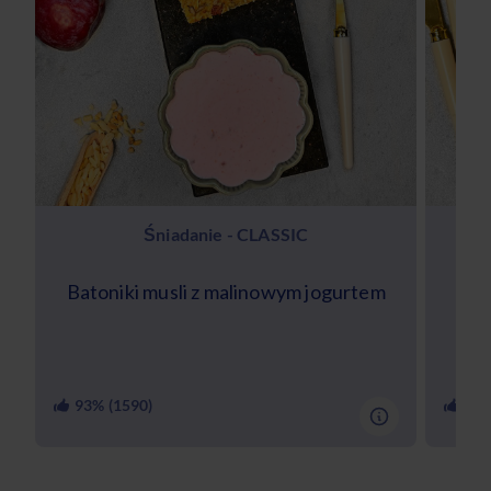
Śniadanie - CLASSIC
Batoniki musli z malinowym jogurtem
Keto
93
% (
1590
)
90
%