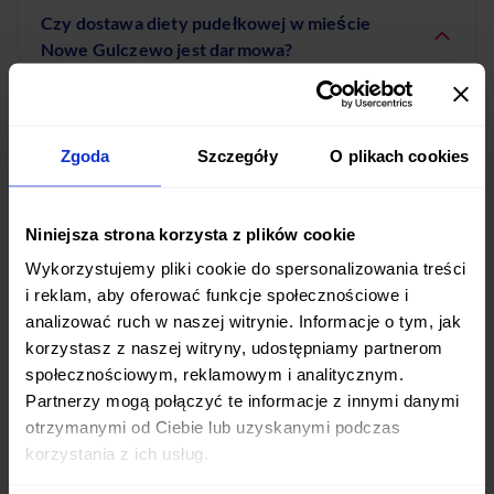
Czy dostawa diety pudełkowej w mieście
Nowe Gulczewo jest darmowa?
Tak! Dostawa cateringu dietetycznego w mieście
Nowe Gulczewo jest całkowicie bezpłatna. Posiłki
dostarczamy codziennie w godzinach porannych,
Zgoda
Szczegóły
O plikach cookies
abyś mógł cieszyć się świeżymi daniami przez cały
dzień.
Niniejsza strona korzysta z plików cookie
Wykorzystujemy pliki cookie do spersonalizowania treści
i reklam, aby oferować funkcje społecznościowe i
analizować ruch w naszej witrynie. Informacje o tym, jak
Jakie diety pudełkowe są dostępne w mieście
korzystasz z naszej witryny, udostępniamy partnerom
Nowe Gulczewo?
społecznościowym, reklamowym i analitycznym.
Partnerzy mogą połączyć te informacje z innymi danymi
W mieście Nowe Gulczewo oferujemy szeroki wybór
otrzymanymi od Ciebie lub uzyskanymi podczas
diet pudełkowych: od standardowych programów
korzystania z ich usług.
dietetycznych po diety z pełnym wyborem menu.
Mamy diety niskokaloryczne, wysokobiałkowe,