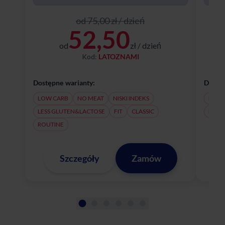
od 75,00 zł / dzień
52,50
od
zł / dzień
Kod:
LATOZNAMI
Dostępne warianty:
Dostęp
LOW CARB
NO MEAT
NISKI INDEKS
NO M
LESS GLUTEN&LACTOSE
FIT
CLASSIC
LESS
ROUTINE
Szczegóły
Zamów