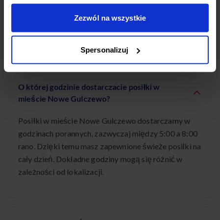
wegetariańskie i wiele innych. Każda dieta jest
Zezwól na wszystkie
przygotowywana przez wykwalifikowanych
dietetyków.
Spersonalizuj
O której godzinie dostarczacie posiłki w
mieście Nowe Gulczewo?
Posiłki w mieście Nowe Gulczewo dostarczamy w
godzinach porannych, zazwyczaj między 5:00 a 8:00
rano. Dzięki temu masz zapewnione świeże posiłki na
cały dzień. Dokładne godziny mogą się różnić w
zależności od lokalizacji.