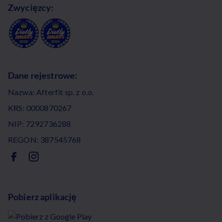
Zwycięzcy:
Dane rejestrowe:
Nazwa: Afterfit sp. z o.o.
KRS: 0000870267
NIP: 7292736288
REGON: 387545768
Pobierz aplikację