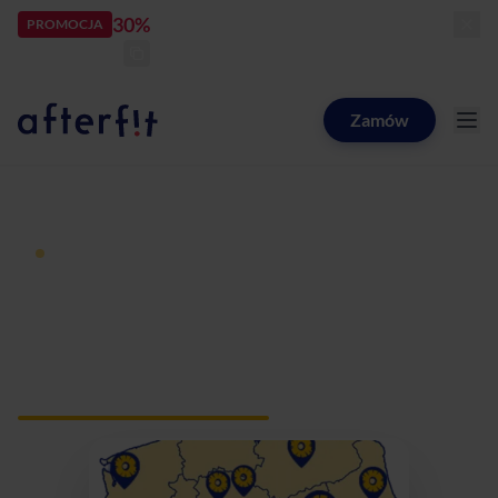
30%
rabatu
PROMOCJA
kod:
LATOZNAMI
zostało:
22
d
15
h
23
m
28
s
Zamów
Catering dietetyczny Afterfit
Dieta pudełkowa z dostawą
Catering dietetyczny
Nowe Gulczewo