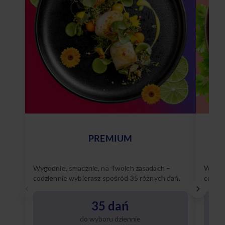
PREMIUM
Wygodnie, smacznie, na Twoich zasadach –
Wygodn
codziennie wybierasz spośród 35 różnych dań.
codzie
Poznaj
35 dań
do wyboru dziennie