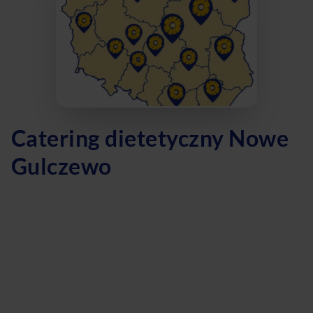
Catering dietetyczny Nowe
Gulczewo
Nowe Gulczewo to idealne miejsce dla wszystkich
poszukujących zdrowego i smacznego cateringu
dietetycznego. Nasza firma oferuje szeroki wybór dań
dostosowanych do Twoich potrzeb - od diety pudełkowej
po dietę z wyborem menu. Jeśli marzysz o diecie
odchudzającej, keto czy wegetariańskiej, to trafiłeś we