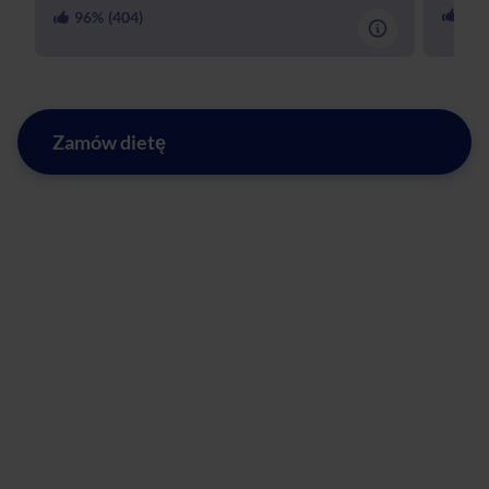
84
%
96
% (
404
)
Zamów dietę