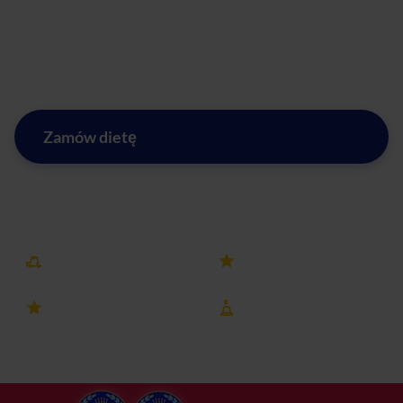
przekonaj się, jak łatwo można dbać o swoje zdrowie,
korzystając z naszych usług. Dieta z nami może być
przyjemnością!
Zamów dietę
Zobacz menu w mieście Nowe Gulczewo
Darmowa dostawa
25k+ opinii
4.8 ocena
8 lat na rynku