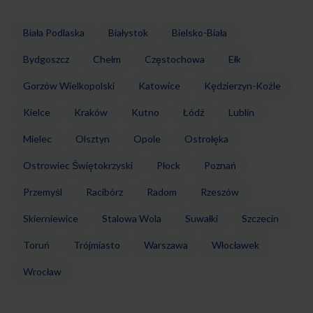
Biała Podlaska
Białystok
Bielsko-Biała
Bydgoszcz
Chełm
Częstochowa
Ełk
Gorzów Wielkopolski
Katowice
Kędzierzyn-Koźle
Kielce
Kraków
Kutno
Łódź
Lublin
Mielec
Olsztyn
Opole
Ostrołęka
Ostrowiec Świętokrzyski
Płock
Poznań
Przemyśl
Racibórz
Radom
Rzeszów
Skierniewice
Stalowa Wola
Suwałki
Szczecin
Toruń
Trójmiasto
Warszawa
Włocławek
Wrocław