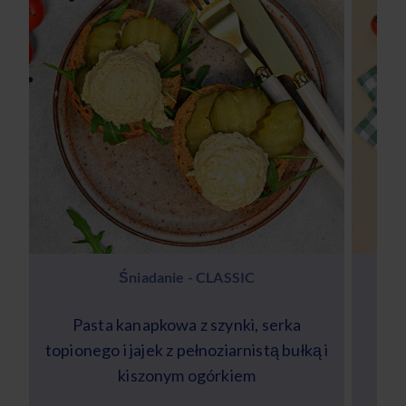
Śniadanie - CLASSIC
Pasta kanapkowa z szynki, serka
S
topionego i jajek z pełnoziarnistą bułką i
cie
kiszonym ogórkiem